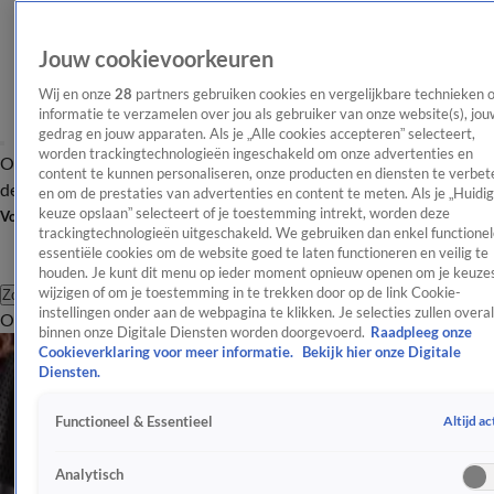
Jouw cookievoorkeuren
Wij en onze
28
partners gebruiken cookies en vergelijkbare technieken 
informatie te verzamelen over jou als gebruiker van onze website(s), jou
gedrag en jouw apparaten. Als je „Alle cookies accepteren” selecteert,
worden trackingtechnologieën ingeschakeld om onze advertenties en
Overzicht
Afleveringen
Tip
Entertainment
BN'ers
TV
Crime
Algemeen
content te kunnen personaliseren, onze producten en diensten te verbet
de redactie
Nieuwsbrief
en om de prestaties van advertenties en content te meten. Als je „Huidi
keuze opslaan” selecteert of je toestemming intrekt, worden deze
Volg Shownieuws
trackingtechnologieën uitgeschakeld. We gebruiken dan enkel functionel
essentiële cookies om de website goed te laten functioneren en veilig te
houden. Je kunt dit menu op ieder moment opnieuw openen om je keuzes
wijzigen of om je toestemming in te trekken door op de link Cookie-
Zoeken
instellingen onder aan de webpagina te klikken. Je selecties zullen overal
Overzicht
Entertainment
Spraakmakend
Reality
Crime
Video's
Afl
Robert van Hemert
binnen onze Digitale Diensten worden doorgevoerd.
Raadpleeg onze
Cookieverklaring voor meer informatie.
Bekijk hier onze Digitale
Ontdek het laatste nieuws rondom Robert van Hemert.
Diensten.
Artikelen over Robert van Hemert
Altijd ac
Functioneel & Essentieel
Robert van Hemert vol ongeloof na behalen grote muziekprijzen
Robert van Hemert hoopt op 'echte waardering' na deelname De Verraders
Analytisch
Robert van Hemert geeft grootste soloshow: 'Droom die uitkomt'