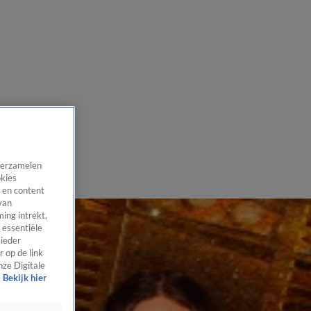
 verzamelen
okies
 en content
van
ing intrekt,
 essentiële
 ieder
 op de link
nze Digitale
Bekijk hier