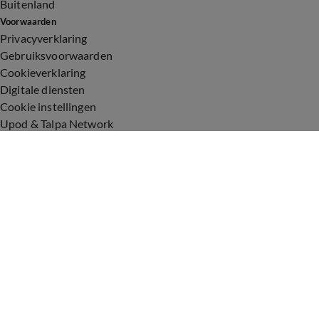
Buitenland
Voorwaarden
Privacyverklaring
Gebruiksvoorwaarden
Cookieverklaring
Digitale diensten
Cookie instellingen
Upod & Talpa Network
Adverteren
Vacatures
Publieksservice
Toegankelijkheid
Over ons
Neem contact op
+31 (0)6 - 549 628 21
show@talpanetwork.com
Tip de redactie
Volg Shownieuws
©
2026 Talpa Network. Alle rechten voorbehouden. Geen tekst-