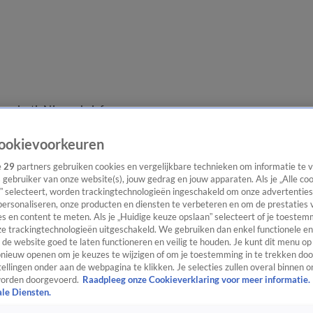
e redactie
Nieuwsbrief
ookievoorkeuren
e
29
partners gebruiken cookies en vergelijkbare technieken om informatie te
s gebruiker van onze website(s), jouw gedrag en jouw apparaten. Als je „Alle co
everingen
” selecteert, worden trackingtechnologieën ingeschakeld om onze advertenties
personaliseren, onze producten en diensten te verbeteren en om de prestaties 
s en content te meten. Als je „Huidige keuze opslaan” selecteert of je toestemm
om Wesley Sneijder.
e trackingtechnologieën uitgeschakeld. We gebruiken dan enkel functionele en
de website goed te laten functioneren en veilig te houden. Je kunt dit menu op
ieuw openen om je keuzes te wijzigen of om je toestemming in te trekken door
ellingen onder aan de webpagina te klikken. Je selecties zullen overal binnen o
orden doorgevoerd.
Raadpleeg onze Cookieverklaring voor meer informatie.
ale Diensten.