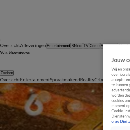
Overzicht
Afleveringen
Tip d
Entertainment
BN'ers
TV
Crime
Algemeen
Volg Shownieuws
Jouw c
Wij en onz
Zoeken
over jou al
Overzicht
Entertainment
Spraakmakend
Reality
Crime
Video's
Afl
accepteren
Wesley Sneijder
te kunnen 
advertentie
Ontdek het laatste nieuws en de nieuwste ontwikkelingen rond
worden dez
Artikelen over Wesley Sneijder
cookies om 
moment opn
Bevestigd: Wesley Sneijder en Yolanthe Cabau zijn nog altijd getrouwd
Cookie-inst
Wesley Sneijder laat grote droom Xess Xava uitkomen op WK
Diensten w
onze Digit
Zien: Romy Lukassen viert bijzondere dag met Wesley Sneijder
Wesley Sneijder duikt op in bizarre trailer voor hitserie MobLand