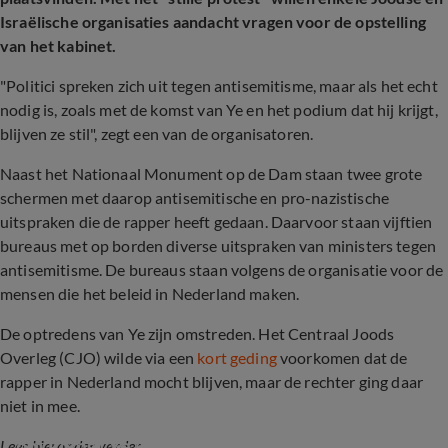
Israëlische organisaties aandacht vragen voor de opstelling
van het kabinet.
"Politici spreken zich uit tegen antisemitisme, maar als het echt
nodig is, zoals met de komst van Ye en het podium dat hij krijgt,
blijven ze stil", zegt een van de organisatoren.
Naast het Nationaal Monument op de Dam staan twee grote
schermen met daarop antisemitische en pro-nazistische
uitspraken die de rapper heeft gedaan. Daarvoor staan vijftien
bureaus met op borden diverse uitspraken van ministers tegen
antisemitisme. De bureaus staan volgens de organisatie voor de
mensen die het beleid in Nederland maken.
De optredens van Ye zijn omstreden. Het Centraal Joods
Overleg (CJO) wilde via een
kort geding
voorkomen dat de
rapper in Nederland mocht blijven, maar de rechter ging daar
niet in mee.
Centraal Joods Overleg spant kort geding aan 
om komst Ye (Kanye West) tegen te houden
Lees hieronder verder...