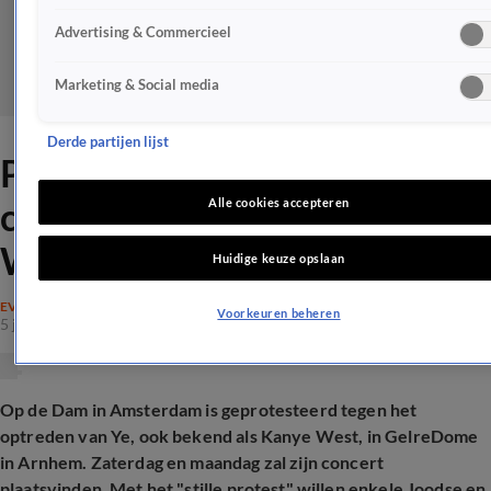
Advertising & Commercieel
Marketing & Social media
Derde partijen lijst
Protest op de Dam tegen
concerten rapper Ye (Kanye
Alle cookies accepteren
West)
Huidige keuze opslaan
EVENEMENTEN
Voorkeuren beheren
5 juni 2026, 15:30
Op de Dam in Amsterdam is geprotesteerd tegen het
optreden van Ye, ook bekend als Kanye West, in GelreDome
in Arnhem. Zaterdag en maandag zal zijn concert
plaatsvinden. Met het "stille protest" willen enkele Joodse en