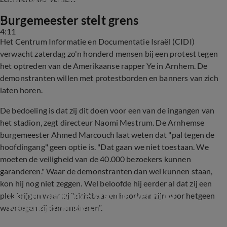
Burgemeester stelt grens
4:11
Het Centrum Informatie en Documentatie Israël (CIDI)
verwacht zaterdag zo'n honderd mensen bij een protest tegen
het optreden van de Amerikaanse rapper Ye in Arnhem. De
demonstranten willen met protestborden en banners van zich
laten horen.
De bedoeling is dat zij dit doen voor een van de ingangen van
het stadion, zegt directeur Naomi Mestrum. De Arnhemse
burgemeester Ahmed Marcouch laat weten dat "pal tegen de
hoofdingang" geen optie is. "Dat gaan we niet toestaan. We
moeten de veiligheid van de 40.000 bezoekers kunnen
garanderen." Waar de demonstranten dan wel kunnen staan,
kon hij nog niet zeggen. Wel beloofde hij eerder al dat zij een
Oproep om Kanye West te weren uit 
plek krijgen waar zij "zichtbaar en hoorbaar zijn voor hetgeen
Nederland om omstreden uitspraken
waartegen zij demonstreren".