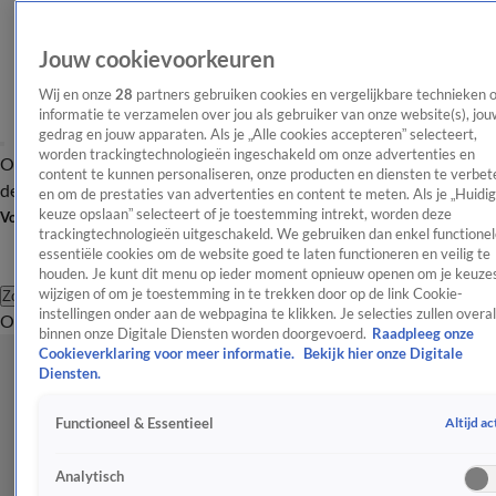
Jouw cookievoorkeuren
Wij en onze
28
partners gebruiken cookies en vergelijkbare technieken 
informatie te verzamelen over jou als gebruiker van onze website(s), jou
gedrag en jouw apparaten. Als je „Alle cookies accepteren” selecteert,
worden trackingtechnologieën ingeschakeld om onze advertenties en
Overzicht
Afleveringen
Tip
Entertainment
BN'ers
TV
Crime
Algemeen
content te kunnen personaliseren, onze producten en diensten te verbet
de redactie
Nieuwsbrief
en om de prestaties van advertenties en content te meten. Als je „Huidi
keuze opslaan” selecteert of je toestemming intrekt, worden deze
Volg Shownieuws
trackingtechnologieën uitgeschakeld. We gebruiken dan enkel functionel
essentiële cookies om de website goed te laten functioneren en veilig te
houden. Je kunt dit menu op ieder moment opnieuw openen om je keuzes
wijzigen of om je toestemming in te trekken door op de link Cookie-
Zoeken
instellingen onder aan de webpagina te klikken. Je selecties zullen overal
Overzicht
Entertainment
Spraakmakend
Reality
Crime
Video's
Afl
binnen onze Digitale Diensten worden doorgevoerd.
Raadpleeg onze
Cookieverklaring voor meer informatie.
Bekijk hier onze Digitale
Diensten.
Altijd ac
Functioneel & Essentieel
Analytisch