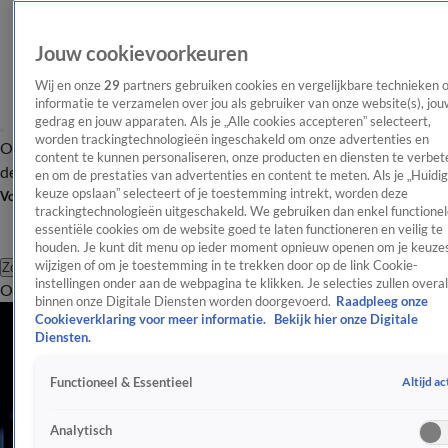
Jouw cookievoorkeuren
Wij en onze
29
partners gebruiken cookies en vergelijkbare technieken 
informatie te verzamelen over jou als gebruiker van onze website(s), jou
gedrag en jouw apparaten. Als je „Alle cookies accepteren” selecteert,
worden trackingtechnologieën ingeschakeld om onze advertenties en
Overzicht
Afleveringen
Tip
Entertainment
BN'ers
TV
Crime
Algemeen
content te kunnen personaliseren, onze producten en diensten te verbet
de redactie
Nieuwsbrief
en om de prestaties van advertenties en content te meten. Als je „Huidi
keuze opslaan” selecteert of je toestemming intrekt, worden deze
Volg Shownieuws
trackingtechnologieën uitgeschakeld. We gebruiken dan enkel functionel
essentiële cookies om de website goed te laten functioneren en veilig te
houden. Je kunt dit menu op ieder moment opnieuw openen om je keuzes
wijzigen of om je toestemming in te trekken door op de link Cookie-
Zoeken
instellingen onder aan de webpagina te klikken. Je selecties zullen overal
Overzicht
Entertainment
Spraakmakend
Reality
Crime
Video's
Afl
binnen onze Digitale Diensten worden doorgevoerd.
Raadpleeg onze
Alle Evenementen Artikelen
Cookieverklaring voor meer informatie.
Bekijk hier onze Digitale
Diensten.
Veel animo voor alternatieve programma Pride
2 aug 2020, 15:09
Altijd ac
Functioneel & Essentieel
Pride haalt acteur en ambassadeur Raymi Sambo uit campagne
20 juli 2020, 17:47
Analytisch
Evenementenbouwers gezamenlijk om tafel met overheid