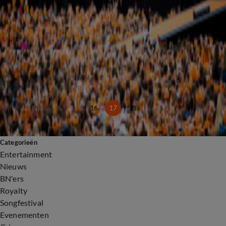
Heel bekend Nederland roept op tot binnenblijven met Koningsdag
25 apr 2020, 23:23
Mooi gebaar van Wesley Sneijder
24 apr 2020, 15:14
Artiesten presenteren op Koningsdag eigen show op 100% NL
23 apr 2020, 14:04
Nielson en Tabitha doen mee met 538 Koningsdag!
22 apr 2020, 18:57
16
17
18
Categorieën
Entertainment
Nieuws
BN'ers
Royalty
Songfestival
Evenementen