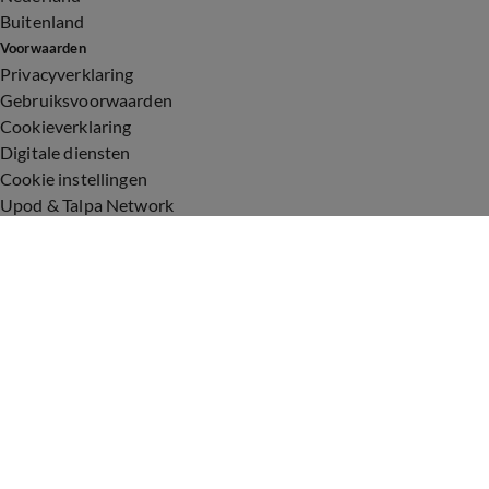
Buitenland
Voorwaarden
Privacyverklaring
Gebruiksvoorwaarden
Cookieverklaring
Digitale diensten
Cookie instellingen
Upod & Talpa Network
Adverteren
Vacatures
Publieksservice
Toegankelijkheid
Over ons
Neem contact op
+31 (0)6 - 549 628 21
show@talpanetwork.com
Tip de redactie
Volg Shownieuws