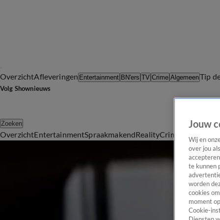
Overzicht
Afleveringen
Tip d
Entertainment
BN'ers
TV
Crime
Algemeen
Volg Shownieuws
Jouw c
Zoeken
Overzicht
Entertainment
Spraakmakend
Reality
Crime
Video's
Afl
Wij en onz
Alle Evenementen Artikelen
over jou al
accepteren
Gradus Kraus gaat voor de winst: 'Hoop op een knock-out!'
te kunnen 
Gisteren, 23:31
advertentie
Bizzey geeft uniek kijkje achter de schermen bij Zin In De Zomer Fest
worden dez
Donderdag 6 aug, 23:51
cookies om 
moment opn
Euphoria-zangeres Loreen stelt Europese tour uit: 'Het spijt me'
Cookie-inst
Maandag 3 aug, 21:28
Diensten w