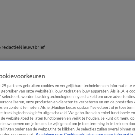
e redactie
Nieuwsbrief
ookievoorkeuren
everingen
e
29
partners gebruiken cookies en vergelijkbare technieken om informatie te
s gebruiker van onze website(s), jouw gedrag en jouw apparaten. Als je „Alle co
” selecteert, worden trackingtechnologieën ingeschakeld om onze advertenties
personaliseren, onze producten en diensten te verbeteren en om de prestaties 
s en content te meten. Als je „Huidige keuze opslaan” selecteert of je toestemm
e trackingtechnologieën uitgeschakeld. We gebruiken dan enkel functionele en
de website goed te laten functioneren en veilig te houden. Je kunt dit menu op
ieuw openen om je keuzes te wijzigen of om je toestemming in te trekken door
ellingen onder aan de webpagina te klikken. Je selecties zullen overal binnen o
orden doorgevoerd.
Raadpleeg onze Cookieverklaring voor meer informatie.