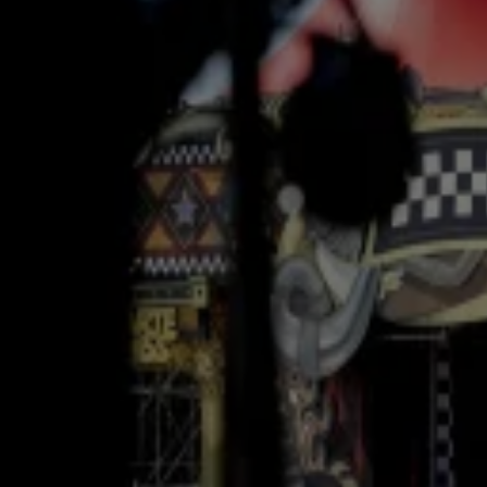
Nicolás Keenan, verloofde Rob Jetten, trots op finaleplek Argentinië op WK voetbal
19 juli, 21:35
Zoë Livay reageert na bakken kritiek op optreden Feyenoord Festival
19 juli, 13:37
Drama tijdens concert Bad Bunny: fans gewond door gigantische hagelstenen
19 juli, 12:15
Effe Serieus speelt Baila de Gasolina ondanks 'verbod' op Zwarte Cross
19 juli, 10:37