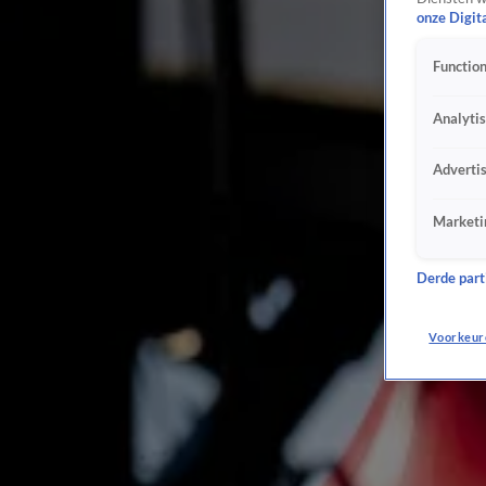
onze Digit
Kylie Minogue bedankt iedereen bij World Pride Festival Amsterdam
Zondag 2 aug, 13:53
Function
Madonna verschijnt bijna uur te laat op World Pride Music Festival
Zondag 2 aug, 09:17
Analyti
Paris Hilton zal optreden in Amsterdam 'altijd koesteren'
1 aug, 16:09
Adverti
Premier Jetten helemaal uit zijn dak tijdens Pride
1 aug, 14:39
Marketi
Bevestigd: Madonna komt naar WorldPride Amsterdam
29 juli, 17:15
Derde parti
Katja Schuurman mist optreden festival Milkshake door vertraging
25 juli, 19:30
Première & JULIET tóch uitgesteld door waterschade Beatrixtheater
Voorkeur
24 juli, 16:41
Joss Stone treedt op tijdens WorldPride in Amsterdam
20 juli, 16:38
Nederlandse kijkers vernietigend over halftime-show WK: 'Leek wel De Muppetshow'
19 juli, 22:29