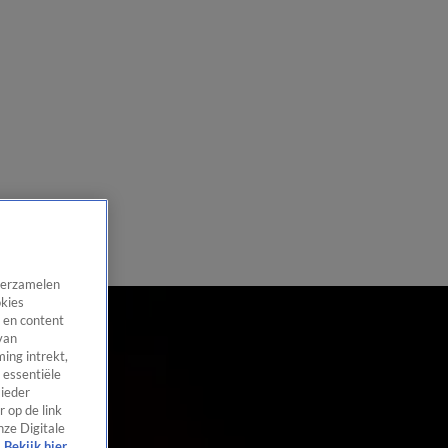
 verzamelen
okies
 en content
van
ing intrekt,
 essentiële
 ieder
 op de link
nze Digitale
Bekijk hier