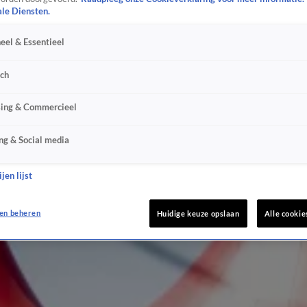
ale Diensten.
eel & Essentieel
sch
sing & Commercieel
ng & Social media
jen lijst
en beheren
Huidige keuze opslaan
Alle cookie