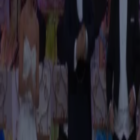
BN'ers en castleden over de laatste show van Soldaat van Oranje
11 juli, 23:15
2:28
Allerlaatste show van Soldaat van Oranje vindt plaats
11 juli, 21:28
1:16
WK voorbij voor Marokko na verlies tegen Frankrijk
10 juli, 10:47
2:37
Emilie Sleven live vanuit Het Muziekfeest op het Plein
8 juli, 19:47
2:19
Noa Vahle treft Amerikaanse fans van Oranje in Kansas City: wat weten zij écht van het
Nederlands elftal?
7 juli, 14:11
1:31
Oosterhout en Amsterdamse Zomer: veel artiesten gaan over en weer naar meerdere
festivals