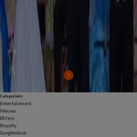
5 juli, 09:09
2:11
Steeds meer artiesten nemen helikopters naar Amsterdamse Zomer
5 juli, 09:09
1:10
Bruno Mars in de Johan Cruijff Arena: 'Het was fantastisch!'
2 juli, 23:11
1:03
Emma Kok maakt bekend opnieuw mee te doen aan Vrijthof-concert André Rieu
1 juli, 23:01
1
2
3
Categorieën
Entertainment
Nieuws
BN'ers
Royalty
Songfestival