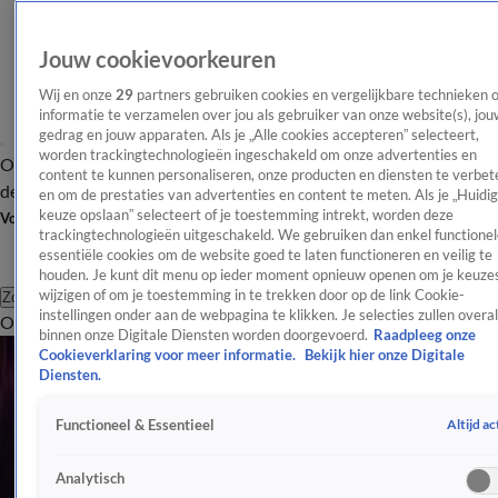
Jouw cookievoorkeuren
Wij en onze
29
partners gebruiken cookies en vergelijkbare technieken 
informatie te verzamelen over jou als gebruiker van onze website(s), jou
gedrag en jouw apparaten. Als je „Alle cookies accepteren” selecteert,
worden trackingtechnologieën ingeschakeld om onze advertenties en
Overzicht
Afleveringen
Tip
Entertainment
BN'ers
TV
Crime
Algemeen
content te kunnen personaliseren, onze producten en diensten te verbet
de redactie
Nieuwsbrief
en om de prestaties van advertenties en content te meten. Als je „Huidi
keuze opslaan” selecteert of je toestemming intrekt, worden deze
Volg Shownieuws
trackingtechnologieën uitgeschakeld. We gebruiken dan enkel functionel
essentiële cookies om de website goed te laten functioneren en veilig te
houden. Je kunt dit menu op ieder moment opnieuw openen om je keuzes
wijzigen of om je toestemming in te trekken door op de link Cookie-
Zoeken
instellingen onder aan de webpagina te klikken. Je selecties zullen overal
Overzicht
Entertainment
Spraakmakend
Reality
Crime
Video's
Afl
binnen onze Digitale Diensten worden doorgevoerd.
Raadpleeg onze
Alle Evenementen Videos
Cookieverklaring voor meer informatie.
Bekijk hier onze Digitale
0:16
Diensten.
Zoë Livay reageert op ludieke wijze na kritiek Feyenoord optreden
Altijd ac
Functioneel & Essentieel
19 juli, 15:10
1:22
Analytisch
Zoë Livay krijgt bakken kritiek na optreden tijdens Feyenoord Festival: 'Wat een