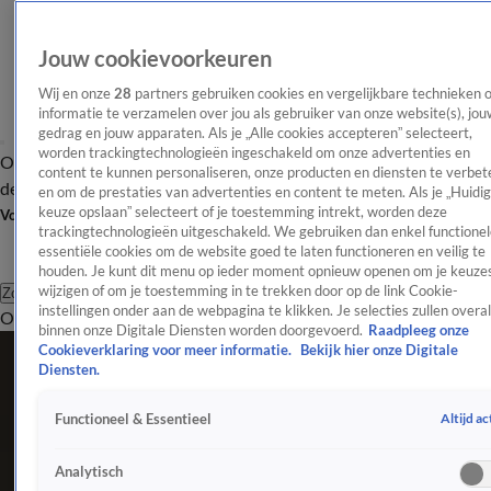
Jouw cookievoorkeuren
Wij en onze
28
partners gebruiken cookies en vergelijkbare technieken 
informatie te verzamelen over jou als gebruiker van onze website(s), jou
gedrag en jouw apparaten. Als je „Alle cookies accepteren” selecteert,
worden trackingtechnologieën ingeschakeld om onze advertenties en
Overzicht
Afleveringen
Tip
Entertainment
BN'ers
TV
Crime
Algemeen
content te kunnen personaliseren, onze producten en diensten te verbet
de redactie
Nieuwsbrief
en om de prestaties van advertenties en content te meten. Als je „Huidi
keuze opslaan” selecteert of je toestemming intrekt, worden deze
Volg Shownieuws
trackingtechnologieën uitgeschakeld. We gebruiken dan enkel functionel
essentiële cookies om de website goed te laten functioneren en veilig te
houden. Je kunt dit menu op ieder moment opnieuw openen om je keuzes
wijzigen of om je toestemming in te trekken door op de link Cookie-
Zoeken
instellingen onder aan de webpagina te klikken. Je selecties zullen overal
Overzicht
Entertainment
Spraakmakend
Reality
Crime
Video's
Afl
Evenementen
binnen onze Digitale Diensten worden doorgevoerd.
Raadpleeg onze
Cookieverklaring voor meer informatie.
Bekijk hier onze Digitale
Blijf op de hoogte van de grootste en meest opwindende
Diensten.
evenementen in de entertainmentwereld.
Altijd ac
Functioneel & Essentieel
Evenementen
Déze actrice speelt Céline Dion in musical TITANIQUE
Analytisch
7 apr, 15:01