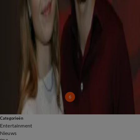
Indrukwekkende opbrengst bij 538 Ochtendrun: meer dan 2 miljoen euro
14 mrt, 14:40
Andere Tijden komt met Songfestivalspecial na boycot Eurovisie Songfestival
11 mrt, 09:59
Droom komt uit voor The Tribute-winnaar Beach Boys' Best
10 mrt, 20:00
Holland Zingt Hazes komt volgend jaar naar déze stad
10 mrt, 11:19
Nederlandse Wesley Vissers wint de Arnold Classic 2026
7 mrt, 18:07
Camiel Kesbeke verkozen tot beste realityster 2026
5 mrt, 23:01
5
6
7
Categorieën
Entertainment
Nieuws