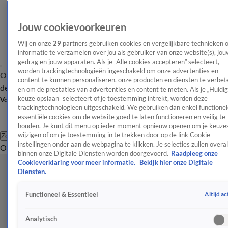
Jouw cookievoorkeuren
Wij en onze
29
partners gebruiken cookies en vergelijkbare technieken 
informatie te verzamelen over jou als gebruiker van onze website(s), jou
gedrag en jouw apparaten. Als je „Alle cookies accepteren” selecteert,
worden trackingtechnologieën ingeschakeld om onze advertenties en
Overzicht
Afleveringen
Tip
Entertainment
BN'ers
TV
Crime
Algemeen
content te kunnen personaliseren, onze producten en diensten te verbet
de redactie
Nieuwsbrief
en om de prestaties van advertenties en content te meten. Als je „Huidi
keuze opslaan” selecteert of je toestemming intrekt, worden deze
Volg Shownieuws
trackingtechnologieën uitgeschakeld. We gebruiken dan enkel functionel
essentiële cookies om de website goed te laten functioneren en veilig te
houden. Je kunt dit menu op ieder moment opnieuw openen om je keuzes
wijzigen of om je toestemming in te trekken door op de link Cookie-
Zoeken
instellingen onder aan de webpagina te klikken. Je selecties zullen overal
Overzicht
Entertainment
Spraakmakend
Reality
Crime
Video's
Afl
binnen onze Digitale Diensten worden doorgevoerd.
Raadpleeg onze
Cookieverklaring voor meer informatie.
Bekijk hier onze Digitale
Diensten.
Altijd ac
Functioneel & Essentieel
Analytisch