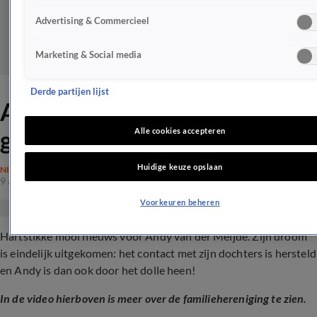
Advertising & Commercieel
Marketing & Social media
Derde partijen lijst
Andy van der Meijde kan zijn
geluk niet op
Alle cookies accepteren
Huidige keuze opslaan
NIEUWS
9 aug 2022, 10:33
Voorkeuren beheren
Hartstikke mooi nieuws voor Andy van der Meijde. Zijn droom
is eindelijk uitgekomen: het contact met zijn dochters is hersteld
en Andy is dan ook door het dolle heen!
In de video hierboven is meer over de familiehereniging te zien.