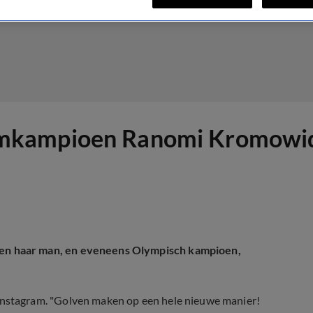
mkampioen Ranomi Kromowidj
n haar man, en eveneens Olympisch kampioen,
stagram. "Golven maken op een hele nieuwe manier!