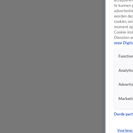
accepteren
te kunnen 
advertentie
worden dez
cookies om 
moment opn
Cookie-inst
Diensten w
onze Digit
Function
Analyti
Adverti
Marketi
Derde parti
Voorkeur