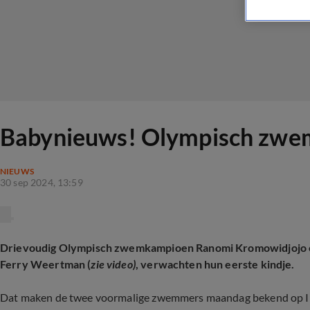
Babynieuws! Olympisch zwe
NIEUWS
30 sep 2024, 13:59
Drievoudig Olympisch zwemkampioen Ranomi Kromowidjojo e
Ferry Weertman (
zie video)
, verwachten hun eerste kindje.
Dat maken de twee voormalige zwemmers maandag bekend op In