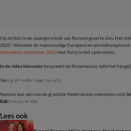
Op de foto is de zwangere buik van Ranomi goed te zien. Het st
2025". Wanneer de meervoudige Europese en wereldkampioene prec
trouwde in september 2022
met Ferry in het open water.
In de video hieronder
bespreekt de Shownieuws-tafel het heugli
Babynieuws! Olympisch zwemkampioen Ranomi
Tekst gaat verder onder de video.
Ranomi was één van de grootste Nederlandse zwemsters ooit
(z
Ranomi Kromowidjojo pakt twee EK-titels! (KI
0:30
haar zwemcarrière.
Lees ook
5:15
Ranomi Kromowidjojo stopt per direct met 