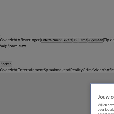
Overzicht
Afleveringen
Tip d
Entertainment
BN'ers
TV
Crime
Algemeen
Volg Shownieuws
Zoeken
Overzicht
Entertainment
Spraakmakend
Reality
Crime
Video's
Afl
Jouw c
Wij en onz
over jou al