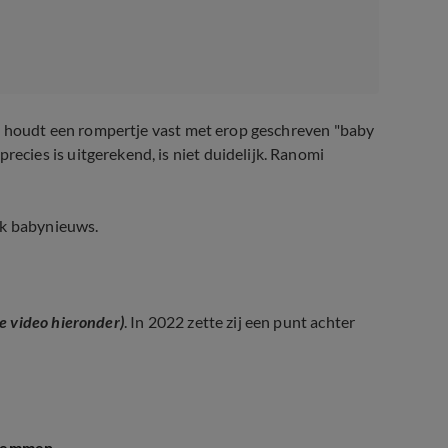
el houdt een rompertje vast met erop geschreven "baby
ies is uitgerekend, is niet duidelijk. Ranomi
jk babynieuws.
 Kromowidjojo in verwachting
ie video hieronder)
. In 2022 zette zij een punt achter
JK Radio 538)
zwemmen