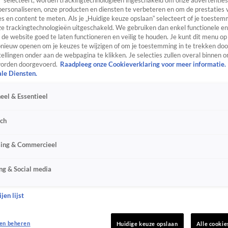
” selecteert, worden trackingtechnologieën ingeschakeld om onze advertenties
personaliseren, onze producten en diensten te verbeteren en om de prestaties 
s en content te meten. Als je „Huidige keuze opslaan” selecteert of je toestemm
e trackingtechnologieën uitgeschakeld. We gebruiken dan enkel functionele en
de website goed te laten functioneren en veilig te houden. Je kunt dit menu op
ieuw openen om je keuzes te wijzigen of om je toestemming in te trekken door
ellingen onder aan de webpagina te klikken. Je selecties zullen overal binnen o
orden doorgevoerd.
Raadpleeg onze Cookieverklaring voor meer informatie.
ale Diensten.
eel & Essentieel
sch
sing & Commercieel
ng & Social media
jen lijst
en beheren
Huidige keuze opslaan
Alle cookie