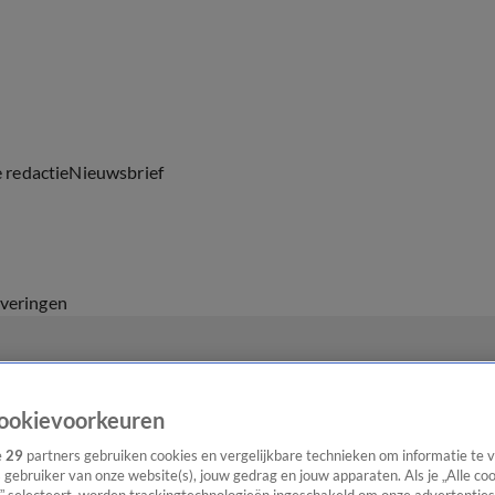
e redactie
Nieuwsbrief
everingen
ookievoorkeuren
e
29
partners gebruiken cookies en vergelijkbare technieken om informatie te
s gebruiker van onze website(s), jouw gedrag en jouw apparaten. Als je „Alle co