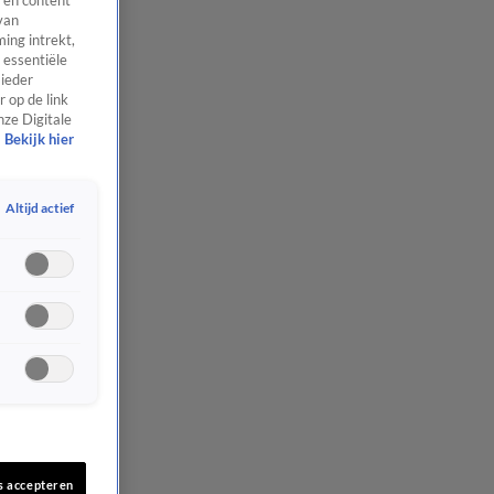
 en content
van
ing intrekt,
 essentiële
 ieder
 op de link
nze Digitale
Bekijk hier
Altijd actief
s accepteren