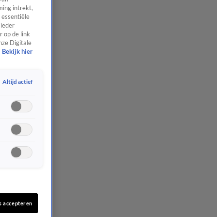
ing intrekt,
 essentiële
 ieder
 op de link
nze Digitale
Bekijk hier
Altijd actief
s accepteren