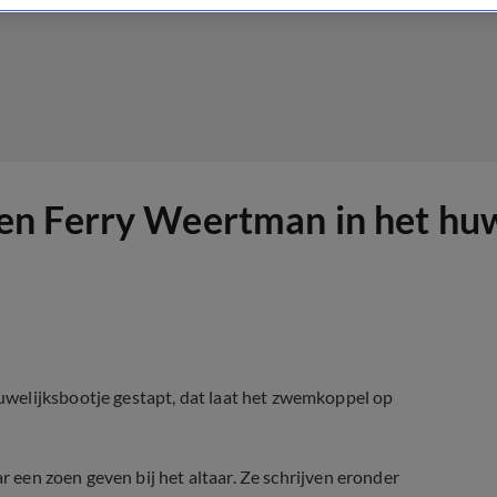
n Ferry Weertman in het huw
welijksbootje gestapt, dat laat het zwemkoppel op
ar een zoen geven bij het altaar. Ze schrijven eronder