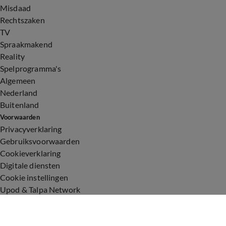
Misdaad
Rechtszaken
TV
Spraakmakend
Reality
Spelprogramma's
Algemeen
Nederland
Buitenland
Voorwaarden
Privacyverklaring
Gebruiksvoorwaarden
Cookieverklaring
Digitale diensten
Cookie instellingen
Upod & Talpa Network
Adverteren
Vacatures
Publieksservice