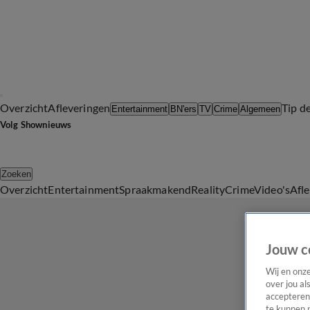
Overzicht
Afleveringen
Tip d
Entertainment
BN'ers
TV
Crime
Algemeen
Volg Shownieuws
Zoeken
Overzicht
Entertainment
Spraakmakend
Reality
Crime
Video's
Afl
Jouw c
Wij en onz
over jou al
accepteren
te kunnen 