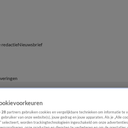
e redactie
Nieuwsbrief
everingen
ookievoorkeuren
e
28
partners gebruiken cookies en vergelijkbare technieken om informatie te
s gebruiker van onze website(s), jouw gedrag en jouw apparaten. Als je „Alle co
” selecteert, worden trackingtechnologieën ingeschakeld om onze advertenties
personaliseren, onze producten en diensten te verbeteren en om de prestaties 