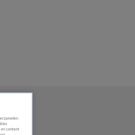
 verzamelen
okies
 en content
van