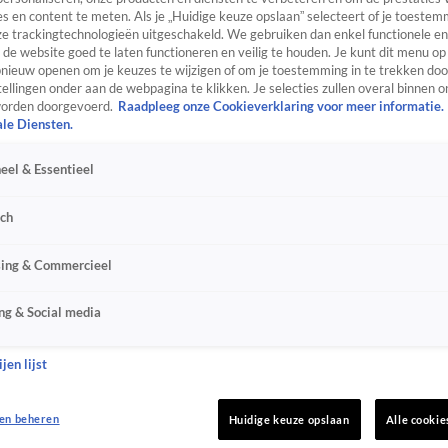
s en content te meten. Als je „Huidige keuze opslaan” selecteert of je toestemm
e trackingtechnologieën uitgeschakeld. We gebruiken dan enkel functionele en
de website goed te laten functioneren en veilig te houden. Je kunt dit menu op
ieuw openen om je keuzes te wijzigen of om je toestemming in te trekken door
ellingen onder aan de webpagina te klikken. Je selecties zullen overal binnen o
orden doorgevoerd.
Raadpleeg onze Cookieverklaring voor meer informatie.
ale Diensten.
eel & Essentieel
sch
sing & Commercieel
ng & Social media
jen lijst
en beheren
Huidige keuze opslaan
Alle cookie