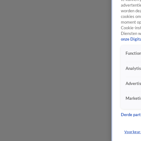
advertentie
worden dez
cookies om 
moment opn
Cookie-inst
Diensten w
onze Digit
Function
Analyti
Adverti
Marketi
Derde parti
Voorkeur