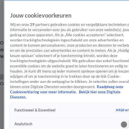
Jouw cookievoorkeuren
Wij en onze
29
partners gebruiken cookies en vergelijkbare technieken 
informatie te verzamelen over jou als gebruiker van onze website(s), jou
gedrag en jouw apparaten. Als je „Alle cookies accepteren” selecteert,
worden trackingtechnologieën ingeschakeld om onze advertenties en
Overzicht
Afleveringen
Tip
Entertainment
BN'ers
TV
Crime
Algemeen
content te kunnen personaliseren, onze producten en diensten te verbet
de redactie
Nieuwsbrief
en om de prestaties van advertenties en content te meten. Als je „Huidi
keuze opslaan” selecteert of je toestemming intrekt, worden deze
Volg Shownieuws
trackingtechnologieën uitgeschakeld. We gebruiken dan enkel functionel
essentiële cookies om de website goed te laten functioneren en veilig te
houden. Je kunt dit menu op ieder moment opnieuw openen om je keuzes
wijzigen of om je toestemming in te trekken door op de link Cookie-
Zoeken
instellingen onder aan de webpagina te klikken. Je selecties zullen overal
Overzicht
Entertainment
Spraakmakend
Reality
Crime
Video's
Afl
binnen onze Digitale Diensten worden doorgevoerd.
Raadpleeg onze
Cookieverklaring voor meer informatie.
Bekijk hier onze Digitale
Diensten.
Altijd ac
Functioneel & Essentieel
Analytisch