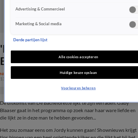
Advertising & Commercieel
Marketing & Social media
Derde partijen lijst
'Dit is de winnaar van De
Bachelorette'
Alle cookies accepteren
Huidige keuze opslaan
NIEUWS
13 juli 2020, 20:32
Voorkeuren beheren
De uitkomst van De Bachelorette lijkt te zijn verraden. Gaby
Blaaser gaat in het programma op zoek naar haar ware liefde en
die lijkt ze in deze man te hebben gevonden...
Het zou zomaar eens om Jordy kunnen gaan! Shownieuws krijgt
tips binnen van een heel oplettende kijker en die lijkt het bij het