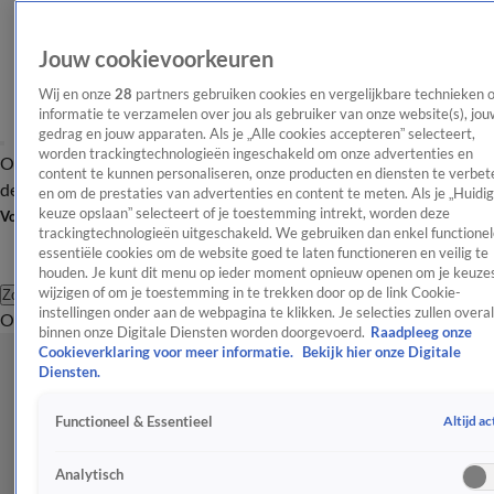
Jouw cookievoorkeuren
Wij en onze
28
partners gebruiken cookies en vergelijkbare technieken 
informatie te verzamelen over jou als gebruiker van onze website(s), jou
gedrag en jouw apparaten. Als je „Alle cookies accepteren” selecteert,
worden trackingtechnologieën ingeschakeld om onze advertenties en
Overzicht
Afleveringen
Tip
Entertainment
BN'ers
TV
Crime
Algemeen
content te kunnen personaliseren, onze producten en diensten te verbet
de redactie
Nieuwsbrief
en om de prestaties van advertenties en content te meten. Als je „Huidi
keuze opslaan” selecteert of je toestemming intrekt, worden deze
Volg Shownieuws
trackingtechnologieën uitgeschakeld. We gebruiken dan enkel functionel
essentiële cookies om de website goed te laten functioneren en veilig te
houden. Je kunt dit menu op ieder moment opnieuw openen om je keuzes
wijzigen of om je toestemming in te trekken door op de link Cookie-
Zoeken
instellingen onder aan de webpagina te klikken. Je selecties zullen overal
Overzicht
Entertainment
Spraakmakend
Reality
Crime
Video's
Afl
binnen onze Digitale Diensten worden doorgevoerd.
Raadpleeg onze
Cookieverklaring voor meer informatie.
Bekijk hier onze Digitale
Diensten.
Altijd ac
Functioneel & Essentieel
Analytisch