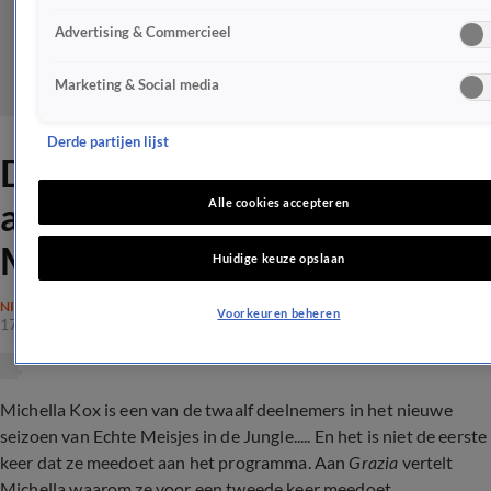
Advertising & Commercieel
Marketing & Social media
Derde partijen lijst
Dochter Michella Kox reden
achter deelname Echte
Alle cookies accepteren
Meisjes in de Jungle
Huidige keuze opslaan
NIEUWS
Voorkeuren beheren
17 jan 2023, 18:31
Michella Kox is een van de twaalf deelnemers in het nieuwe
seizoen van Echte Meisjes in de Jungle..... En het is niet de eerste
keer dat ze meedoet aan het programma. Aan
Grazia
vertelt
Michella waarom ze voor een tweede keer meedoet.