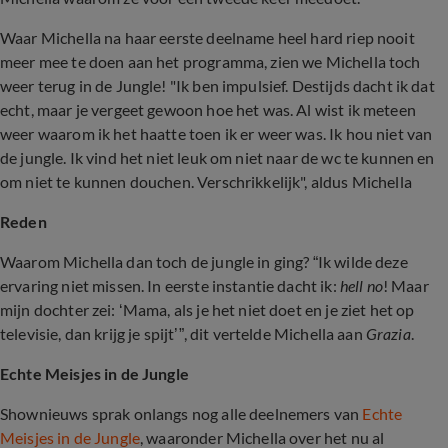
Waar Michella na haar eerste deelname heel hard riep nooit
meer mee te doen aan het programma, zien we Michella toch
weer terug in de Jungle! "Ik ben impulsief. Destijds dacht ik dat
echt, maar je vergeet gewoon hoe het was. Al wist ik meteen
weer waarom ik het haatte toen ik er weer was. Ik hou niet van
de jungle. Ik vind het niet leuk om niet naar de wc te kunnen en
om niet te kunnen douchen. Verschrikkelijk", aldus Michella
Reden
Waarom Michella dan toch de jungle in ging? “Ik wilde deze
ervaring niet missen. In eerste instantie dacht ik:
hell no
! Maar
mijn dochter zei: ‘Mama, als je het niet doet en je ziet het op
televisie, dan krijg je spijt’”, dit vertelde Michella aan
Grazia
.
Echte Meisjes in de Jungle
Shownieuws sprak onlangs nog alle deelnemers van
Echte
Meisjes in de Jungle
, waaronder Michella over het nu al