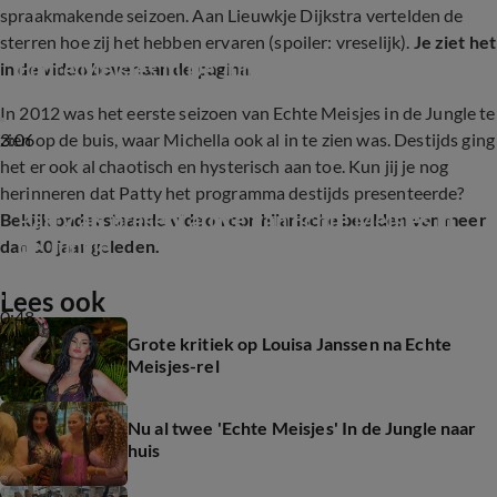
spraakmakende seizoen. Aan Lieuwkje Dijkstra vertelden de
sterren hoe zij het hebben ervaren (spoiler: vreselijk).
Je ziet het
Echte Meisjes In De Jungle over heftig seizoen
in de video bovenaan de pagina.
In 2012 was het eerste seizoen van Echte Meisjes in de Jungle te
3:06
zien op de buis, waar Michella ook al in te zien was. Destijds ging
het er ook al chaotisch en hysterisch aan toe. Kun jij je nog
herinneren dat Patty het programma destijds presenteerde?
Patty als presentatrice van Echte Meisjes in 
Bekijk onderstaande video voor hilarische beelden van meer
de Jungle
dan 10 jaar geleden.
Lees ook
0:48
Grote kritiek op Louisa Janssen na Echte
Meisjes-rel
Nu al twee 'Echte Meisjes' In de Jungle naar
huis