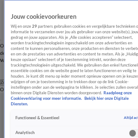
Jouw cookievoorkeuren
Wij en onze
29
partners gebruiken cookies en vergelijkbare technieken 
informatie te verzamelen over jou als gebruiker van onze website(s), jou
gedrag en jouw apparaten. Als je „Alle cookies accepteren” selecteert,
worden trackingtechnologieën ingeschakeld om onze advertenties en
Overzicht
Afleveringen
Tip
Entertainment
BN'ers
TV
Crime
Algemeen
content te kunnen personaliseren, onze producten en diensten te verbet
de redactie
Nieuwsbrief
en om de prestaties van advertenties en content te meten. Als je „Huidi
keuze opslaan” selecteert of je toestemming intrekt, worden deze
Volg Shownieuws
trackingtechnologieën uitgeschakeld. We gebruiken dan enkel functionel
essentiële cookies om de website goed te laten functioneren en veilig te
houden. Je kunt dit menu op ieder moment opnieuw openen om je keuzes
wijzigen of om je toestemming in te trekken door op de link Cookie-
Zoeken
instellingen onder aan de webpagina te klikken. Je selecties zullen overal
Overzicht
Entertainment
Spraakmakend
Reality
Crime
Video's
Afl
binnen onze Digitale Diensten worden doorgevoerd.
Raadpleeg onze
Cookieverklaring voor meer informatie.
Bekijk hier onze Digitale
Diensten.
Altijd ac
Functioneel & Essentieel
Analytisch