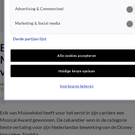
Advertising & Commercieel
Marketing & Social media
Derde partijen lijst
Erik van Muiswinkel wint
Musical Award met Aladdin-
Alle cookies accepteren
vertaling
Huidige keuze opslaan
NIEUWS
Voorkeuren beheren
28 apr 2022, 21:23
Erik van Muiswinkel heeft voor het eerst in zijn carrière een
Musical Award gewonnen. De cabaretier won in de categorie
beste vertaling voor zijn Nederlandse bewerking van de Disney-
klassieker Aladdin.