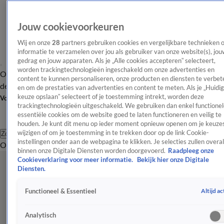
Jouw cookievoorkeuren
Wij en onze
28
partners gebruiken cookies en vergelijkbare technieken 
informatie te verzamelen over jou als gebruiker van onze website(s), jou
gedrag en jouw apparaten. Als je „Alle cookies accepteren” selecteert,
worden trackingtechnologieën ingeschakeld om onze advertenties en
Overzicht
Afleveringen
Tip
Entertainment
BN'ers
TV
Crime
Algemeen
content te kunnen personaliseren, onze producten en diensten te verbet
de redactie
Nieuwsbrief
en om de prestaties van advertenties en content te meten. Als je „Huidi
keuze opslaan” selecteert of je toestemming intrekt, worden deze
Volg Shownieuws
trackingtechnologieën uitgeschakeld. We gebruiken dan enkel functionel
essentiële cookies om de website goed te laten functioneren en veilig te
houden. Je kunt dit menu op ieder moment opnieuw openen om je keuzes
wijzigen of om je toestemming in te trekken door op de link Cookie-
Zoeken
instellingen onder aan de webpagina te klikken. Je selecties zullen overal
Overzicht
Entertainment
Spraakmakend
Reality
Crime
Video's
Afl
binnen onze Digitale Diensten worden doorgevoerd.
Raadpleeg onze
Cookieverklaring voor meer informatie.
Bekijk hier onze Digitale
Diensten.
Altijd ac
Functioneel & Essentieel
Analytisch