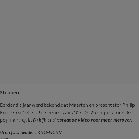
Stoppen
Eerder dit jaar werd bekend dat Maarten en presentator Philip
Shownieuws-tafel over vertrek Philip Freriks 
Freriks na het winterseizoen van 2024-2025 stoppen met de
bij  De slimste mens
populaire quiz.
Bekijk onderstaande video voor meer hierover.
Bron foto header : KRO-NCRV