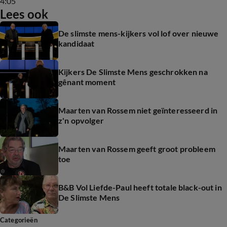
4:05
Lees ook
De slimste mens-kijkers vol lof over nieuwe
kandidaat
Kijkers De Slimste Mens geschrokken na
gênant moment
Maarten van Rossem niet geïnteresseerd in
z'n opvolger
Maarten van Rossem geeft groot probleem
toe
B&B Vol Liefde-Paul heeft totale black-out in
De Slimste Mens
Categorieën