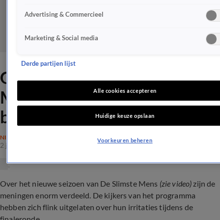
Advertising & Commercieel
Marketing & Social media
Derde partijen lijst
Grote irritatie bij De Slimste
Mens-kijkers na bizarre
Alle cookies accepteren
blunder
Huidige keuze opslaan
NIEUWS
Voorkeuren beheren
2 jan 2024, 22:16
Over het nieuwe seizoen van De Slimste Mens
(zie video)
zijn de
meningen enorm verdeeld. De kijkers van het programma
hebben zich flink uitgelaten over hun irritaties tijdens de
finaleronde.