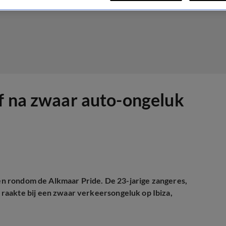
f na zwaar auto-ongeluk
iten rondom de Alkmaar Pride. De 23-jarige zangeres,
raakte bij een zwaar verkeersongeluk op Ibiza,