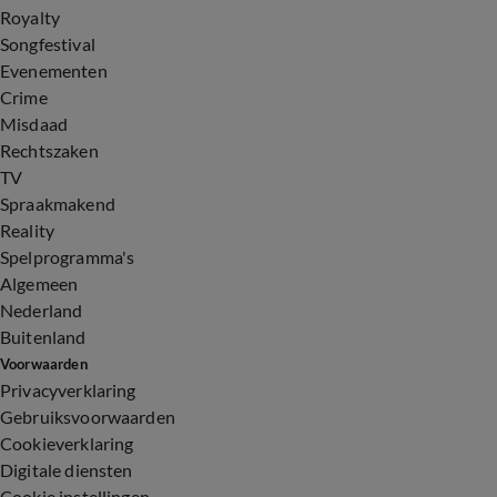
Royalty
Songfestival
Evenementen
Crime
Misdaad
Rechtszaken
TV
Spraakmakend
Reality
Spelprogramma's
Algemeen
Nederland
Buitenland
Voorwaarden
Privacyverklaring
Gebruiksvoorwaarden
Cookieverklaring
Digitale diensten
Cookie instellingen