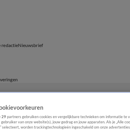
e redactie
Nieuwsbrief
everingen
ookievoorkeuren
e
29
partners gebruiken cookies en vergelijkbare technieken om informatie te
s gebruiker van onze website(s), jouw gedrag en jouw apparaten. Als je „Alle co
” selecteert, worden trackingtechnologieën ingeschakeld om onze advertenties