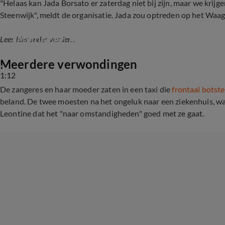
"Helaas kan Jada Borsato er zaterdag niet bij zijn, maar we krij
Steenwijk", meldt de organisatie. Jada zou optreden op het Waag
Leontine en Jada Borsato betrokken geraakt bij
Lees hieronder verder...
Meerdere verwondingen
1:12
De zangeres en haar moeder zaten in een taxi die
frontaal botste
beland. De twee moesten na het ongeluk naar een ziekenhuis, wa
Leontine dat het "naar omstandigheden" goed met ze gaat.