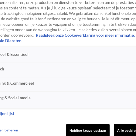
personaliseren, onze producten en diensten te verbeteren en om de prestaties 
s en content te meten. Als je „Huidige keuze opslaan” selecteert of je toestemm
e trackingtechnologieën uitgeschakeld. We gebruiken dan enkel functionele en
de website goed te laten functioneren en veilig te houden. Je kunt dit menu op
ieuw openen om je keuzes te wijzigen of om je toestemming in te trekken door
ellingen onder aan de webpagina te klikken. Je selecties zullen overal binnen o
orden doorgevoerd.
Raadpleeg onze Cookieverklaring voor meer informatie.
ale Diensten.
eel & Essentieel
sch
sing & Commercieel
ng & Social media
jen lijst
en beheren
Huidige keuze opslaan
Alle cookie