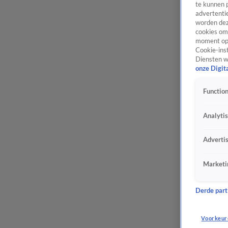
te kunnen 
advertentie
worden dez
cookies om 
moment opn
Cookie-inst
Diensten w
onze Digit
Function
Analyti
Adverti
Marketi
Derde parti
Voorkeur