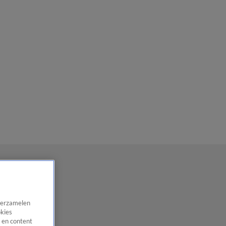
 verzamelen
okies
 en content