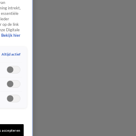
van
ing intrekt,
 essentiële
 ieder
 op de link
nze Digitale
Bekijk hier
Altijd actief
s accepteren