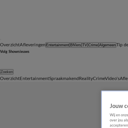
Overzicht
Afleveringen
Tip d
Entertainment
BN'ers
TV
Crime
Algemeen
Volg Shownieuws
Zoeken
Overzicht
Entertainment
Spraakmakend
Reality
Crime
Video's
Afl
Jouw c
Wij en onz
over jou al
accepteren