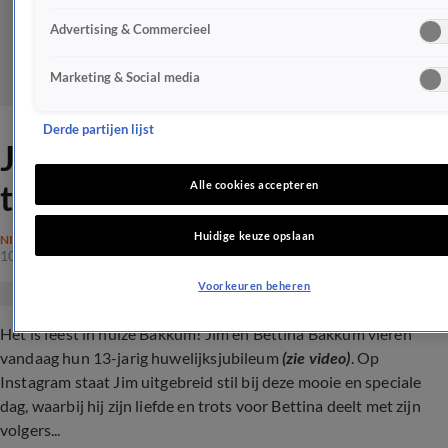
Advertising & Commercieel
Marketing & Social media
Derde partijen lijst
Jim Bakkum emotioneel over
trouwdag
Alle cookies accepteren
Huidige keuze opslaan
NIEUWS
10 juni 2024, 16:16
Voorkeuren beheren
Het is feest in huize Bakkum! Jim en Bettina Bakkum vieren
vandaag hun 13-jarig huwelijksjubileum
(zie video)
. Op
Instagram staat Jim uitgebreid stil bij deze mooie en speciale
dag, waarbij hij zijn liefde en trots voor Bettina deelt met zijn
volgers...