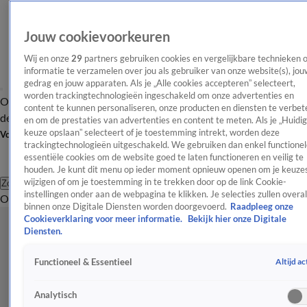
Jouw cookievoorkeuren
Wij en onze
29
partners gebruiken cookies en vergelijkbare technieken 
informatie te verzamelen over jou als gebruiker van onze website(s), jou
gedrag en jouw apparaten. Als je „Alle cookies accepteren” selecteert,
worden trackingtechnologieën ingeschakeld om onze advertenties en
Overzicht
Afleveringen
Tip
Entertainment
BN'ers
TV
Crime
Algemeen
content te kunnen personaliseren, onze producten en diensten te verbet
de redactie
Nieuwsbrief
en om de prestaties van advertenties en content te meten. Als je „Huidi
keuze opslaan” selecteert of je toestemming intrekt, worden deze
Volg Shownieuws
trackingtechnologieën uitgeschakeld. We gebruiken dan enkel functionel
essentiële cookies om de website goed te laten functioneren en veilig te
houden. Je kunt dit menu op ieder moment opnieuw openen om je keuzes
wijzigen of om je toestemming in te trekken door op de link Cookie-
Zoeken
instellingen onder aan de webpagina te klikken. Je selecties zullen overal
Overzicht
Entertainment
Spraakmakend
Reality
Crime
Video's
Afl
binnen onze Digitale Diensten worden doorgevoerd.
Raadpleeg onze
Cookieverklaring voor meer informatie.
Bekijk hier onze Digitale
Diensten.
Altijd ac
Functioneel & Essentieel
Analytisch