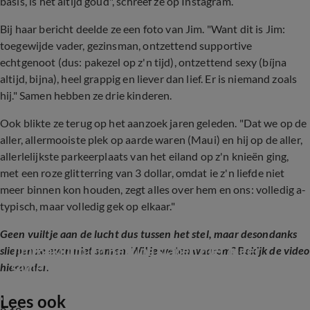
basis, is het altijd goud", schreef ze op Instagram.
Bij haar bericht deelde ze een foto van Jim. "Want dit is Jim:
toegewijde vader, gezinsman, ontzettend supportive
echtgenoot (dus: pakezel op z'n tijd), ontzettend sexy (bíjna
altijd, bijna), heel grappig en liever dan lief. Er is niemand zoals
hij." Samen hebben ze drie kinderen.
Ook blikte ze terug op het aanzoek jaren geleden. "Dat we op de
aller, allermooiste plek op aarde waren (Maui) en hij op de aller,
allerlelijkste parkeerplaats van het eiland op z'n knieën ging,
met een roze glitterring van 3 dollar, omdat ie z'n liefde niet
meer binnen kon houden, zegt alles over hem en ons: volledig a-
typisch, maar volledig gek op elkaar."
Geen vuiltje aan de lucht dus tussen het stel, maar desondanks
Jim Bakkum en Bettina slapen niet meer 
sliepen ze even niet samen. Wil je weten waarom? Bekijk de video
samen
hieronder.
Lees ook