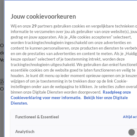
Jouw cookievoorkeuren
Wij en onze
29
partners gebruiken cookies en vergelijkbare technieken 
informatie te verzamelen over jou als gebruiker van onze website(s), jou
gedrag en jouw apparaten. Als je „Alle cookies accepteren” selecteert,
worden trackingtechnologieën ingeschakeld om onze advertenties en
Overzicht
Afleveringen
Tip
Entertainment
BN'ers
TV
Crime
Algemeen
content te kunnen personaliseren, onze producten en diensten te verbet
de redactie
Nieuwsbrief
en om de prestaties van advertenties en content te meten. Als je „Huidi
keuze opslaan” selecteert of je toestemming intrekt, worden deze
Volg Shownieuws
trackingtechnologieën uitgeschakeld. We gebruiken dan enkel functionel
essentiële cookies om de website goed te laten functioneren en veilig te
houden. Je kunt dit menu op ieder moment opnieuw openen om je keuzes
wijzigen of om je toestemming in te trekken door op de link Cookie-
Zoeken
instellingen onder aan de webpagina te klikken. Je selecties zullen overal
Overzicht
Entertainment
Spraakmakend
Reality
Crime
Video's
Afl
binnen onze Digitale Diensten worden doorgevoerd.
Raadpleeg onze
Cookieverklaring voor meer informatie.
Bekijk hier onze Digitale
Diensten.
Altijd ac
Functioneel & Essentieel
Analytisch