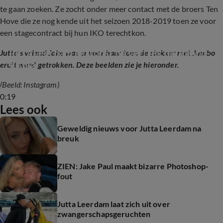
te gaan zoeken. Ze zocht onder meer contact met de broers Ten
Hove die ze nog kende uit het seizoen 2018-2019 toen ze voor
een stagecontract bij hun IKO terechtkon.
Jutta Leerdam getroost na vertrek bij Jumbo-
Jutta's vriend Jake was er voor haar toen de stekker met Jumbo
Visma
eruit werd getrokken. Deze beelden zie je hieronder.
(Beeld: Instagram)
0:19
Lees ook
Geweldig nieuws voor Jutta Leerdam na
breuk
ZIEN: Jake Paul maakt bizarre Photoshop-
fout
Jutta Leerdam laat zich uit over
zwangerschapsgeruchten