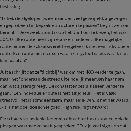
beslissing.
"Ik heb de afgelopen twee maanden veel getwijfeld, afgewogen
en geprobeerd in bepaalde structuren te passen", begint ze haar
bericht. "Deze week stond ik op het punt om te kiezen, het was
50/50. Elke route heeft zijn voor- en nadelen. Elke mogelijke
route binnen de schaatswereld vergeleek ik met een individuele
route. Een route met mensen waar ik in geloof is iets wat ik niet
kan loslaten."
Jutta schrijft dat ze "dichtbij" was om met IKO verder te gaan,
maar het "onderaan de streep uiteindelijk meer van haar nam
dan wat zij terugkreeg". De schaatster besluit alleen verder te
gaan. "Een individuele route is niet altijd leuk. Het is vaak
stressvol, het is soms eenzaam, maar als ik win, is het het waard.
Als ik het doe, doe ik het goed. High risk, high reward."
De schaatster bedankt iedereen die achter haar staat en ook de
ploegen waarmee ze heeft gesproken. "Er zijn veel signalen dat