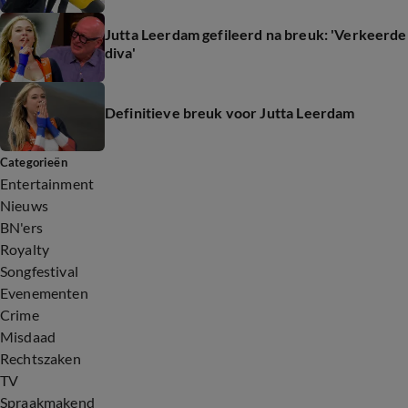
Jutta Leerdam gefileerd na breuk: 'Verkeerde
diva'
Definitieve breuk voor Jutta Leerdam
Categorieën
Entertainment
Nieuws
BN'ers
Royalty
Songfestival
Evenementen
Crime
Misdaad
Rechtszaken
TV
Spraakmakend