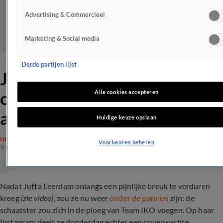
Advertising & Commercieel
Marketing & Social media
Derde partijen lijst
Jutta Leerdam neemt
onverwachte beslissing: gaat
Alle cookies accepteren
alleen verder
Huidige keuze opslaan
NIEUWS
Voorkeuren beheren
9 mei 2024, 12:52
Nadat Jutta Leerdam onlangs een pijnlijke breuk te verduren
kreeg
(zie video)
, zou ze nu weer
onder de pannen
zijn: de
schaatster zou zich in de ploeg van Team IKO voegen. Op haar
Instagram deelt ze donderdag echter een onverwachte