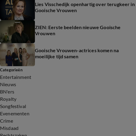
Lies Visschedijk openhartig over terugkeer in
Gooische Vrouwen
ZIEN: Eerste beelden nieuwe Gooische
Vrouwen
Gooische Vrouwen-actrices komen na
moeilijke tijd samen
Categorieën
Entertainment
Nieuws
BN'ers
Royalty
Songfestival
Evenementen
Crime
Misdaad
Rechtszaken