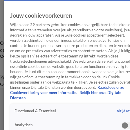
Jouw cookievoorkeuren
Wij en onze
29
partners gebruiken cookies en vergelijkbare technieken 
informatie te verzamelen over jou als gebruiker van onze website(s), jou
gedrag en jouw apparaten. Als je „Alle cookies accepteren” selecteert,
worden trackingtechnologieën ingeschakeld om onze advertenties en
Overzicht
Afleveringen
Tip
Entertainment
BN'ers
TV
Crime
Algemeen
content te kunnen personaliseren, onze producten en diensten te verbet
de redactie
Nieuwsbrief
en om de prestaties van advertenties en content te meten. Als je „Huidi
keuze opslaan” selecteert of je toestemming intrekt, worden deze
Volg Shownieuws
trackingtechnologieën uitgeschakeld. We gebruiken dan enkel functionel
essentiële cookies om de website goed te laten functioneren en veilig te
houden. Je kunt dit menu op ieder moment opnieuw openen om je keuzes
wijzigen of om je toestemming in te trekken door op de link Cookie-
Zoeken
instellingen onder aan de webpagina te klikken. Je selecties zullen overal
Overzicht
Entertainment
Spraakmakend
Reality
Crime
Video's
Afl
binnen onze Digitale Diensten worden doorgevoerd.
Raadpleeg onze
Cookieverklaring voor meer informatie.
Bekijk hier onze Digitale
Diensten.
Altijd ac
Functioneel & Essentieel
Analytisch