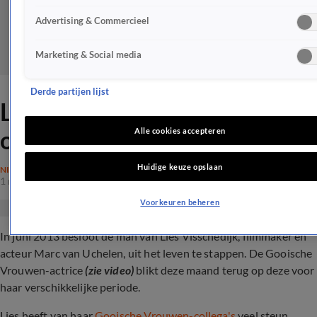
Advertising & Commercieel
Marketing & Social media
Derde partijen lijst
Lies Visschedijk blikt terug
op verschrikkelijke tijd
Alle cookies accepteren
Huidige keuze opslaan
NIEUWS
1 mei 2024, 16:19
Voorkeuren beheren
In juni 2013 besloot de man van Lies Visschedijk, filmmaker en
acteur Marc van Uchelen, uit het leven te stappen. De Gooische
Vrouwen-actrice
(zie video)
blikt deze maand terug op deze voor
haar verschikkelijke periode.
Lies heeft van haar
Gooische Vrouwen-collega's
veel steun