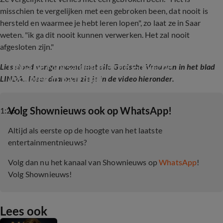
misschien te vergelijken met een gebroken been, dat nooit is
hersteld en waarmee je hebt leren lopen", zo laat ze in Saar
weten. "ik ga dit nooit kunnen verwerken. Het zal nooit
afgesloten zijn."
Linda de Mol samen met de Gooische 
Lies stond vorige maand met alle Gooische Vrouwen in het blad
Vrouwen in haar blad
LINDA.. Meer daarover zie je in de video hieronder.
‎Volg Shownieuws ook op WhatsApp!
1:26
Altijd als eerste op de hoogte van het laatste
entertainmentnieuws?
Volg dan nu het kanaal van Shownieuws op
WhatsApp
!
Volg Shownieuws!
Lees ook