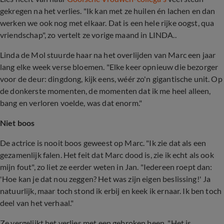
gekregen na het verlies. "Ik kan met ze huilen én lachen en dan
werken we ook nog met elkaar. Dat is een hele rijke oogst, qua
vriendschap", zo vertelt ze vorige maand in LINDA..
Linda de Mol stuurde haar na het overlijden van Marc een jaar
lang elke week verse bloemen. "Elke keer opnieuw die bezorger
voor de deur: dingdong, kijk eens, wéér zo'n gigantische unit. Op
de donkerste momenten, de momenten dat ik me heel alleen,
bang en verloren voelde, was dat enorm."
Niet boos
De actrice is nooit boos geweest op Marc. "Ik zie dat als een
gezamenlijk falen. Het feit dat Marc dood is, zie ik echt als ook
mijn fout", zo liet ze eerder weten in Jan. "Iedereen roept dan:
'Hoe kan je dat nou zeggen? Het was zijn eigen beslissing!' Ja
natuurlijk, maar toch stond ik erbij en keek ik ernaar. Ik ben toch
deel van het verhaal."
Ze vergelijkt het verlies met een gebroken been. "Het is