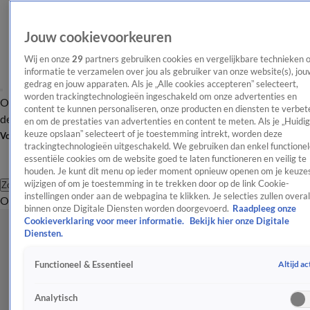
Jouw cookievoorkeuren
Wij en onze
29
partners gebruiken cookies en vergelijkbare technieken 
informatie te verzamelen over jou als gebruiker van onze website(s), jou
gedrag en jouw apparaten. Als je „Alle cookies accepteren” selecteert,
worden trackingtechnologieën ingeschakeld om onze advertenties en
Overzicht
Afleveringen
Tip
Entertainment
BN'ers
TV
Crime
Algemeen
content te kunnen personaliseren, onze producten en diensten te verbet
de redactie
Nieuwsbrief
en om de prestaties van advertenties en content te meten. Als je „Huidi
keuze opslaan” selecteert of je toestemming intrekt, worden deze
Volg Shownieuws
trackingtechnologieën uitgeschakeld. We gebruiken dan enkel functionel
essentiële cookies om de website goed te laten functioneren en veilig te
houden. Je kunt dit menu op ieder moment opnieuw openen om je keuzes
wijzigen of om je toestemming in te trekken door op de link Cookie-
Zoeken
instellingen onder aan de webpagina te klikken. Je selecties zullen overal
Overzicht
Entertainment
Spraakmakend
Reality
Crime
Video's
Afl
binnen onze Digitale Diensten worden doorgevoerd.
Raadpleeg onze
Cookieverklaring voor meer informatie.
Bekijk hier onze Digitale
Diensten.
Altijd ac
Functioneel & Essentieel
Analytisch