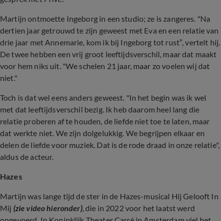
Martijn ontmoette Ingeborg in een studio; ze is zangeres. "Na
dertien jaar getrouwd te zijn geweest met Eva en een relatie van
drie jaar met Annemarie, kom ik bij Ingeborg tot rust”, vertelt hij.
De twee hebben een vrij groot leeftijdsverschil, maar dat maakt
voor hem niks uit. "We schelen 21 jaar, maar zo voelen wij dat
niet."
Toch is dat wel eens anders geweest. "In het begin was ik wel
met dat leeftijdsverschil bezig. Ik heb daarom heel lang die
relatie proberen af te houden, de liefde niet toe te laten, maar
dat werkte niet. We zijn dolgelukkig. We begrijpen elkaar en
delen de liefde voor muziek. Dat is de rode draad in onze relatie",
aldus de acteur.
Hazes
Martijn was lange tijd de ster in de Hazes-musical Hij Gelooft In
Mij
(zie video hieronder)
, die in 2022 voor het laatst werd
opgevoerd. In Koninklijk Theater Carré in Amsterdam viel het