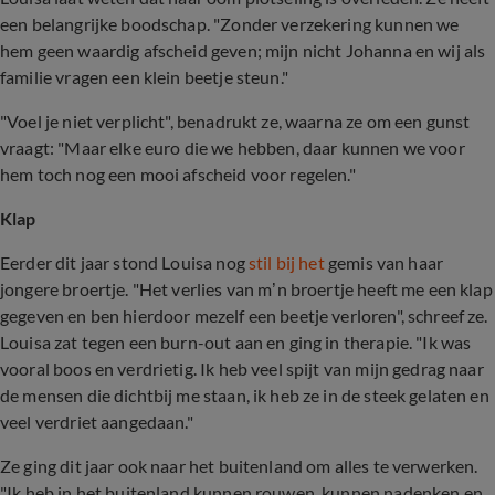
een belangrijke boodschap. "Zonder verzekering kunnen we
hem geen waardig afscheid geven; mijn nicht Johanna en wij als
familie vragen een klein beetje steun."
"Voel je niet verplicht", benadrukt ze, waarna ze om een gunst
vraagt: "Maar elke euro die we hebben, daar kunnen we voor
hem toch nog een mooi afscheid voor regelen."
Klap
Eerder dit jaar stond Louisa nog
stil bij het
gemis van haar
jongere broertje. "Het verlies van m’n broertje heeft me een klap
gegeven en ben hierdoor mezelf een beetje verloren", schreef ze.
Louisa zat tegen een burn-out aan en ging in therapie. "Ik was
vooral boos en verdrietig. Ik heb veel spijt van mijn gedrag naar
de mensen die dichtbij me staan, ik heb ze in de steek gelaten en
veel verdriet aangedaan."
Ze ging dit jaar ook naar het buitenland om alles te verwerken.
"Ik heb in het buitenland kunnen rouwen, kunnen nadenken en