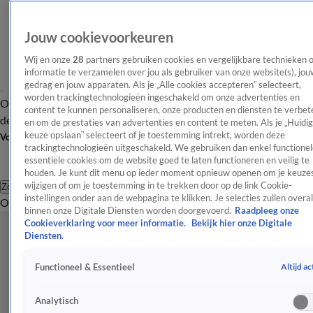
Jouw cookievoorkeuren
Wij en onze
28
partners gebruiken cookies en vergelijkbare technieken 
informatie te verzamelen over jou als gebruiker van onze website(s), jou
gedrag en jouw apparaten. Als je „Alle cookies accepteren” selecteert,
worden trackingtechnologieën ingeschakeld om onze advertenties en
Overzicht
Afleveringen
Tip
Entertainment
BN'ers
TV
Crime
Algemeen
content te kunnen personaliseren, onze producten en diensten te verbet
de redactie
Nieuwsbrief
en om de prestaties van advertenties en content te meten. Als je „Huidi
keuze opslaan” selecteert of je toestemming intrekt, worden deze
Volg Shownieuws
trackingtechnologieën uitgeschakeld. We gebruiken dan enkel functionel
essentiële cookies om de website goed te laten functioneren en veilig te
houden. Je kunt dit menu op ieder moment opnieuw openen om je keuzes
wijzigen of om je toestemming in te trekken door op de link Cookie-
Zoeken
instellingen onder aan de webpagina te klikken. Je selecties zullen overal
Overzicht
Entertainment
Spraakmakend
Reality
Crime
Video's
Afl
binnen onze Digitale Diensten worden doorgevoerd.
Raadpleeg onze
Cookieverklaring voor meer informatie.
Bekijk hier onze Digitale
Diensten.
Altijd ac
Functioneel & Essentieel
Analytisch