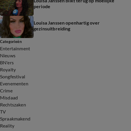
Louisa Janssen blikt terug op moeilijke
periode
Louisa Janssen openhartig over
gezinsuitbreiding
Categorieën
Entertainment
Nieuws
BN'ers
Royalty
Songfestival
Evenementen
Crime
Misdaad
Rechtszaken
TV
Spraakmakend
Reality