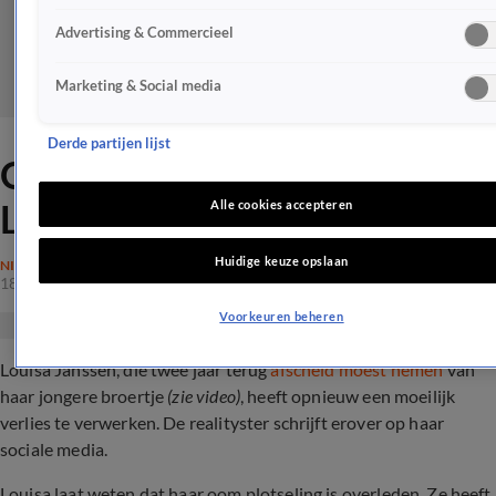
Advertising & Commercieel
Marketing & Social media
Derde partijen lijst
Opnieuw groot verlies voor
Louisa Janssen
Alle cookies accepteren
Huidige keuze opslaan
NIEUWS
18 juni 2024, 19:33
Voorkeuren beheren
Louisa Janssen, die twee jaar terug
afscheid moest nemen
van
haar jongere broertje
(zie video)
, heeft opnieuw een moeilijk
verlies te verwerken. De realityster schrijft erover op haar
sociale media.
Louisa laat weten dat haar oom plotseling is overleden. Ze heeft