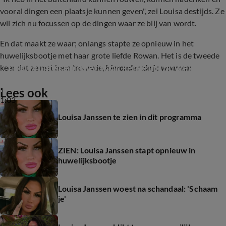
vooral dingen een plaatsje kunnen geven", zei Louisa destijds. Ze
wil zich nu focussen op de dingen waar ze blij van wordt.
En dat maakt ze waar; onlangs stapte ze opnieuw in het
huwelijksbootje met haar grote liefde Rowan. Het is de tweede
Louisa Janssen over haar kerkelijk huwelijk
keer dat ze met hem trouwde,
hieronder zie je waarom:
Lees ook
1:03
Louisa Janssen te zien in dit programma
ZIEN: Louisa Janssen stapt opnieuw in
huwelijksbootje
Louisa Janssen woest na schandaal: 'Schaam
je'