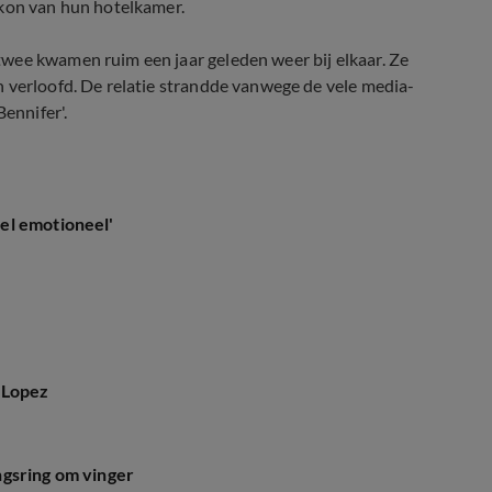
lkon van hun hotelkamer.
 twee kwamen ruim een jaar geleden weer bij elkaar. Ze
n verloofd. De relatie strandde vanwege de vele media-
Bennifer'.
el emotioneel'
 Lopez
ngsring om vinger