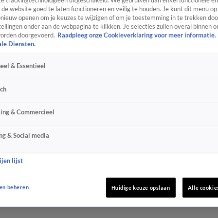
e trackingtechnologieën uitgeschakeld. We gebruiken dan enkel functionele en
de website goed te laten functioneren en veilig te houden. Je kunt dit menu op
ieuw openen om je keuzes te wijzigen of om je toestemming in te trekken door
ellingen onder aan de webpagina te klikken. Je selecties zullen overal binnen o
orden doorgevoerd.
Raadpleeg onze Cookieverklaring voor meer informatie.
ale Diensten.
eel & Essentieel
sch
sing & Commercieel
ng & Social media
jen lijst
en beheren
Huidige keuze opslaan
Alle cookie