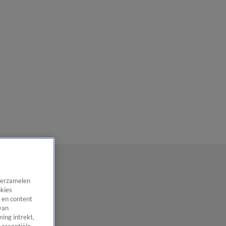
 verzamelen
okies
 en content
van
ing intrekt,