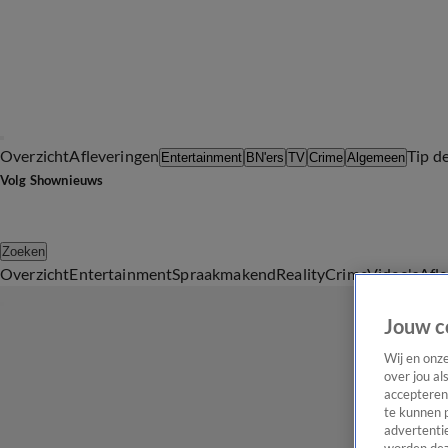
Overzicht
Afleveringen
Tip d
Entertainment
BN'ers
TV
Crime
Algemeen
Volg Shownieuws
Zoeken
Overzicht
Entertainment
Spraakmakend
Reality
Crime
Video's
Afl
Jouw c
Wij en onz
over jou al
accepteren
te kunnen 
advertentie