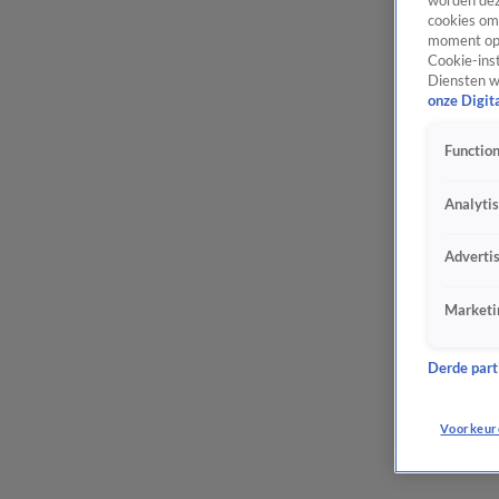
worden dez
cookies om 
moment opn
Cookie-inst
Diensten w
onze Digit
Function
Analyti
Adverti
Marketi
Derde parti
Voorkeur