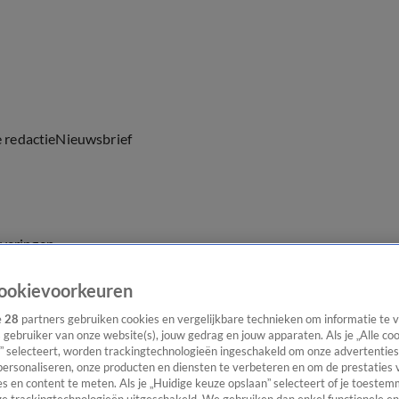
e redactie
Nieuwsbrief
everingen
ookievoorkeuren
e
28
partners gebruiken cookies en vergelijkbare technieken om informatie te
s gebruiker van onze website(s), jouw gedrag en jouw apparaten. Als je „Alle co
” selecteert, worden trackingtechnologieën ingeschakeld om onze advertenties
personaliseren, onze producten en diensten te verbeteren en om de prestaties 
s en content te meten. Als je „Huidige keuze opslaan” selecteert of je toestemm