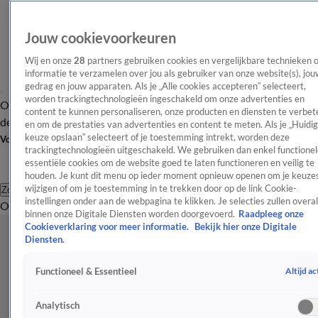
Jouw cookievoorkeuren
Wij en onze
28
partners gebruiken cookies en vergelijkbare technieken 
informatie te verzamelen over jou als gebruiker van onze website(s), jou
gedrag en jouw apparaten. Als je „Alle cookies accepteren” selecteert,
worden trackingtechnologieën ingeschakeld om onze advertenties en
Overzicht
Afleveringen
Tip
Entertainment
BN'ers
TV
Crime
Algemeen
content te kunnen personaliseren, onze producten en diensten te verbet
de redactie
Nieuwsbrief
en om de prestaties van advertenties en content te meten. Als je „Huidi
keuze opslaan” selecteert of je toestemming intrekt, worden deze
Volg Shownieuws
trackingtechnologieën uitgeschakeld. We gebruiken dan enkel functionel
essentiële cookies om de website goed te laten functioneren en veilig te
houden. Je kunt dit menu op ieder moment opnieuw openen om je keuzes
wijzigen of om je toestemming in te trekken door op de link Cookie-
Zoeken
instellingen onder aan de webpagina te klikken. Je selecties zullen overal
Overzicht
Entertainment
Spraakmakend
Reality
Crime
Video's
Afl
binnen onze Digitale Diensten worden doorgevoerd.
Raadpleeg onze
Cookieverklaring voor meer informatie.
Bekijk hier onze Digitale
Diensten.
Altijd ac
Functioneel & Essentieel
Analytisch