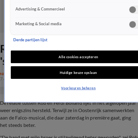
Advertising & Commercieel
Marketing & Social media
Derde partijen lijst
Relatie gebroeders Bolland
'stilzwijgend' verbeterd
Alle cookies accepteren
Huidige keuze opslaan
NIEUWS
7 okt 2023, 19:50
Voorkeuren beheren
De relatie tussen Rob en Ferdi Bolland lijkt in het afgelopen jaar
weer enigszins hersteld. Terwijl ze in Oostenrijk samenwerkten
aan de Falco-musical, die daar zaterdag in première gaat, ging
het steeds beter.
"De band met mijn broer is stilzwijgend beter geworden", zei Rob