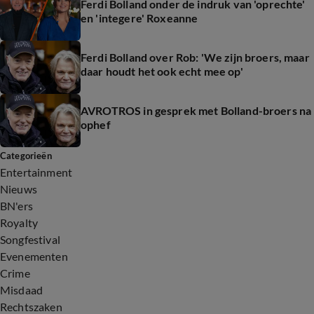
Ferdi Bolland onder de indruk van 'oprechte'
en 'integere' Roxeanne
Ferdi Bolland over Rob: 'We zijn broers, maar
daar houdt het ook echt mee op'
AVROTROS in gesprek met Bolland-broers na
ophef
Categorieën
Entertainment
Nieuws
BN'ers
Royalty
Songfestival
Evenementen
Crime
Misdaad
Rechtszaken