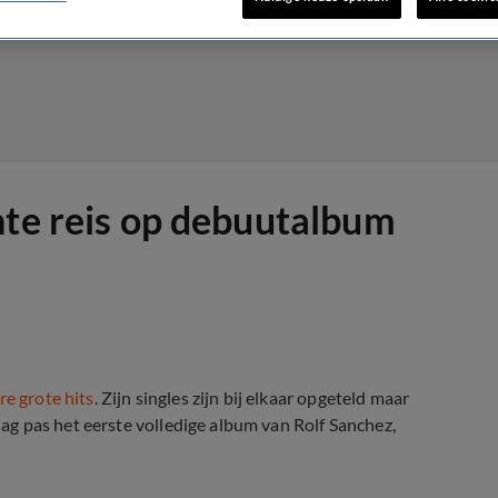
nte reis op debuutalbum
e grote hits
. Zijn singles zijn bij elkaar opgeteld maar
jdag pas het eerste volledige album van Rolf Sanchez,