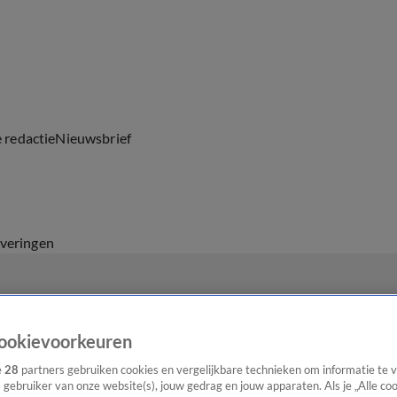
e redactie
Nieuwsbrief
everingen
ookievoorkeuren
e
28
partners gebruiken cookies en vergelijkbare technieken om informatie te
s gebruiker van onze website(s), jouw gedrag en jouw apparaten. Als je „Alle co