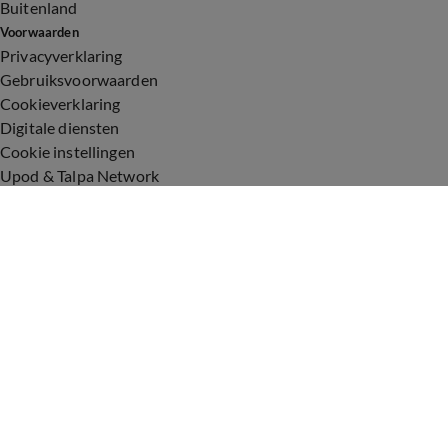
Buitenland
Voorwaarden
Privacyverklaring
Gebruiksvoorwaarden
Cookieverklaring
Digitale diensten
Cookie instellingen
Upod & Talpa Network
Adverteren
Vacatures
Publieksservice
Toegankelijkheid
Over ons
Neem contact op
+31 (0)6 - 549 628 21
show@talpanetwork.com
Tip de redactie
Volg Shownieuws
©
2026 Talpa Network. Alle rechten voorbehouden. Geen tekst-