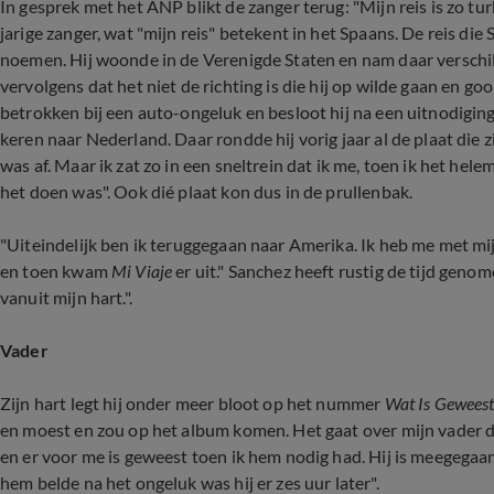
In gesprek met het ANP blikt de zanger terug: "Mijn reis is zo tu
jarige zanger, wat "mijn reis" betekent in het Spaans. De reis die
noemen. Hij woonde in de Verenigde Staten en nam daar verschil
vervolgens dat het niet de richting is die hij op wilde gaan en goo
betrokken bij een auto-ongeluk en besloot hij na een uitnodigin
keren naar Nederland. Daar rondde hij vorig jaar al de plaat di
was af. Maar ik zat zo in een sneltrein dat ik me, toen ik het hele
het doen was". Ook dié plaat kon dus in de prullenbak.
"Uiteindelijk ben ik teruggegaan naar Amerika. Ik heb me met mi
en toen kwam
Mi Viaje
er uit." Sanchez heeft rustig de tijd geno
vanuit mijn hart.".
Vader
Zijn hart legt hij onder meer bloot op het nummer
Wat Is Gewees
en moest en zou op het album komen. Het gaat over mijn vader 
en er voor me is geweest toen ik hem nodig had. Hij is meegegaan
hem belde na het ongeluk was hij er zes uur later".