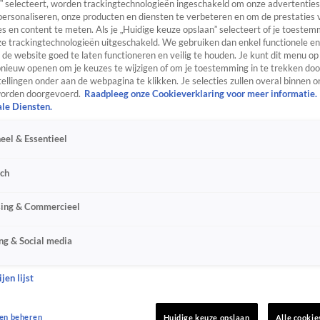
” selecteert, worden trackingtechnologieën ingeschakeld om onze advertenties
personaliseren, onze producten en diensten te verbeteren en om de prestaties 
s en content te meten. Als je „Huidige keuze opslaan” selecteert of je toestemm
e trackingtechnologieën uitgeschakeld. We gebruiken dan enkel functionele en
de website goed te laten functioneren en veilig te houden. Je kunt dit menu op
ieuw openen om je keuzes te wijzigen of om je toestemming in te trekken door
ellingen onder aan de webpagina te klikken. Je selecties zullen overal binnen o
orden doorgevoerd.
Raadpleeg onze Cookieverklaring voor meer informatie.
ale Diensten.
eel & Essentieel
sch
sing & Commercieel
ng & Social media
jen lijst
en beheren
Huidige keuze opslaan
Alle cookie