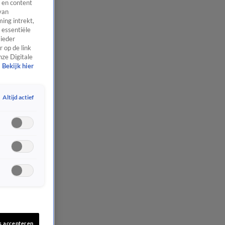
 en content
van
ing intrekt,
 essentiële
 ieder
 op de link
nze Digitale
Bekijk hier
Altijd actief
s accepteren