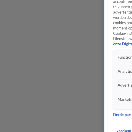
accepteren
te kunnen 
advertentie
worden dez
cookies om 
moment opn
Cookie-inst
Diensten w
onze Digit
Function
Analyti
Adverti
Marketi
Derde parti
Voorkeur