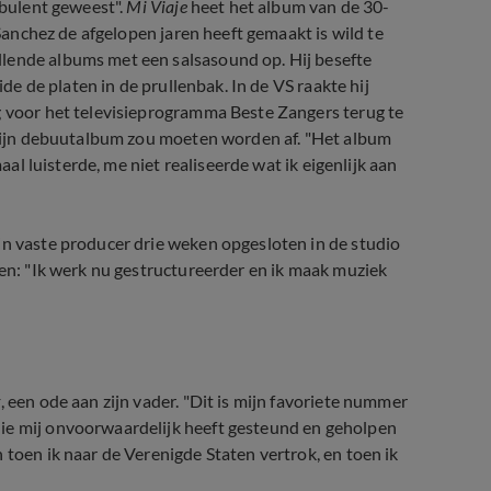
rbulent geweest".
Mi Viaje
heet het album van de 30-
 Sanchez de afgelopen jaren heeft gemaakt is wild te
lende albums met een salsasound op. Hij besefte
ide de platen in de prullenbak. In de VS raakte hij
g voor het televisieprogramma Beste Zangers terug te
e zijn debuutalbum zou moeten worden af. "Het album
maal luisterde, me niet realiseerde wat ik eigenlijk aan
jn vaste producer drie weken opgesloten in de studio
men: "Ik werk nu gestructureerder en ik maak muziek
t
, een ode aan zijn vader. "Dit is mijn favoriete nummer
die mij onvoorwaardelijk heeft gesteund en geholpen
 toen ik naar de Verenigde Staten vertrok, en toen ik