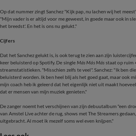
Op dat nummer zingt Sanchez "Kijk pap, nu lachen wij het meest",
"Mijn vader is er altijd voor me geweest, in goede maar ook in sle
het breedst'. En het is ons nu gelukt."
Cijfers
Dat het Sanchez gelukt is, is ook terug te zien aan zijn luistercijfe
keer beluisterd op Spotify. De single
Más Más Más
staat op ruim 4
streamstatistieken. "Misschien zelfs te veel". Sanchez: "Ik ben die
beluisterd worden. Ik ben heel blij als het goed gaat, maar ook mi
mijn coach heb ik geleerd dat het eigenlijk niet uit maakt hoeveel
dat er mensen van mijn muziek genieten."
De zanger noemt het verschijnen van zijn debuutalbum "een droo
van Amstel Live achter de rug, shows met The Streamers gedaan,
uitgebracht. Al moet ik mezelf soms wel even knijpen."
Lees ook