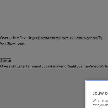
Overzicht
Afleveringen
Tip d
Entertainment
BN'ers
TV
Crime
Algemeen
Volg Shownieuws
Zoeken
Overzicht
Entertainment
Spraakmakend
Reality
Crime
Video's
Afl
Jouw c
Wij en onz
over jou al