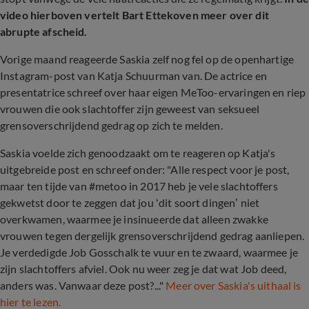
video hierboven vertelt Bart Ettekoven meer over dit
abrupte afscheid.
Vorige maand reageerde Saskia zelf nog fel op de openhartige
Instagram-post van Katja Schuurman van. De actrice en
presentatrice schreef over haar eigen MeToo-ervaringen en riep
vrouwen die ook slachtoffer zijn geweest van seksueel
grensoverschrijdend gedrag op zich te melden.
Saskia voelde zich genoodzaakt om te reageren op Katja's
uitgebreide post en schreef onder: "Alle respect voor je post,
maar ten tijde van #metoo in 2017 heb je vele slachtoffers
gekwetst door te zeggen dat jou ‘dit soort dingen’ niet
overkwamen, waarmee je insinueerde dat alleen zwakke
vrouwen tegen dergelijk grensoverschrijdend gedrag aanliepen.
Je verdedigde Job Gosschalk te vuur en te zwaard, waarmee je
zijn slachtoffers afviel. Ook nu weer zeg je dat wat Job deed,
anders was. Vanwaar deze post?..."
Meer over Saskia's uithaal is
hier te lezen.