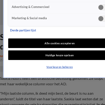
Advertising & Commercieel
Marketing & Social media
Derde partijen lijst
Saskia Noort neemt
drastisch besluit
Alle cookies accepteren
Huidige keuze opslaan
NIEUWS
27 feb 2022, 13:44
Voorkeuren beheren
Saskia Noort heeft een drastische beslissing genomen. Ze stopt
met haar wekelijkse column voor het AD.
"Mijn laatste column, ik deed mijn best, de beurt is nu aan
anderen", luidt de titel van haar laatste. Saskia laat weten dat ze
stopt vanwege de vele haatreacties die ze regelmatig krijgt.
In de