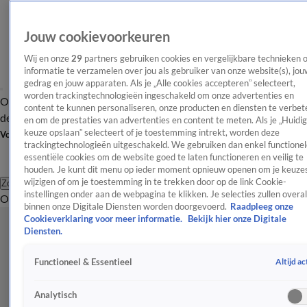
Jouw cookievoorkeuren
Wij en onze
29
partners gebruiken cookies en vergelijkbare technieken 
informatie te verzamelen over jou als gebruiker van onze website(s), jou
gedrag en jouw apparaten. Als je „Alle cookies accepteren” selecteert,
worden trackingtechnologieën ingeschakeld om onze advertenties en
Overzicht
Afleveringen
Tip
Entertainment
BN'ers
TV
Crime
Algemeen
content te kunnen personaliseren, onze producten en diensten te verbet
de redactie
Nieuwsbrief
en om de prestaties van advertenties en content te meten. Als je „Huidi
keuze opslaan” selecteert of je toestemming intrekt, worden deze
Volg Shownieuws
trackingtechnologieën uitgeschakeld. We gebruiken dan enkel functionel
essentiële cookies om de website goed te laten functioneren en veilig te
houden. Je kunt dit menu op ieder moment opnieuw openen om je keuzes
wijzigen of om je toestemming in te trekken door op de link Cookie-
Zoeken
instellingen onder aan de webpagina te klikken. Je selecties zullen overal
Overzicht
Entertainment
Spraakmakend
Reality
Crime
Video's
Afl
binnen onze Digitale Diensten worden doorgevoerd.
Raadpleeg onze
Cookieverklaring voor meer informatie.
Bekijk hier onze Digitale
Diensten.
Altijd ac
Functioneel & Essentieel
Analytisch