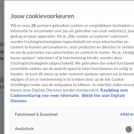
Jouw cookievoorkeuren
Wij en onze
28
partners gebruiken cookies en vergelijkbare technieken 
informatie te verzamelen over jou als gebruiker van onze website(s), jou
gedrag en jouw apparaten. Als je „Alle cookies accepteren” selecteert,
worden trackingtechnologieën ingeschakeld om onze advertenties en
Overzicht
Afleveringen
Tip
Entertainment
BN'ers
TV
Crime
Algemeen
content te kunnen personaliseren, onze producten en diensten te verbet
de redactie
Nieuwsbrief
en om de prestaties van advertenties en content te meten. Als je „Huidi
keuze opslaan” selecteert of je toestemming intrekt, worden deze
Volg Shownieuws
trackingtechnologieën uitgeschakeld. We gebruiken dan enkel functionel
essentiële cookies om de website goed te laten functioneren en veilig te
houden. Je kunt dit menu op ieder moment opnieuw openen om je keuzes
wijzigen of om je toestemming in te trekken door op de link Cookie-
Zoeken
instellingen onder aan de webpagina te klikken. Je selecties zullen overal
Overzicht
Entertainment
Spraakmakend
Reality
Crime
Video's
Afl
binnen onze Digitale Diensten worden doorgevoerd.
Raadpleeg onze
Cookieverklaring voor meer informatie.
Bekijk hier onze Digitale
Diensten.
Altijd ac
Functioneel & Essentieel
Analytisch