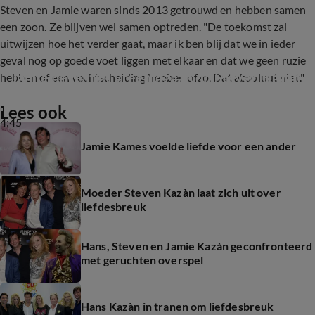
Steven en Jamie waren sinds 2013 getrouwd en hebben samen
een zoon. Ze blijven wel samen optreden. "De toekomst zal
uitwijzen hoe het verder gaat, maar ik ben blij dat we in ieder
geval nog op goede voet liggen met elkaar en dat we geen ruzie
Jamie bevestigt vreemdgaan op Steven Kazàn
hebben of een vechtscheiding hebben ofzo. Dat absoluut niet."
Lees ook
4:45
Jamie Kames voelde liefde voor een ander
Moeder Steven Kazàn laat zich uit over
liefdesbreuk
Hans, Steven en Jamie Kazàn geconfronteerd
met geruchten overspel
Hans Kazàn in tranen om liefdesbreuk