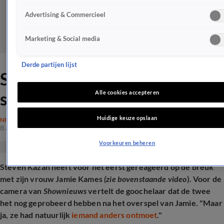
Advertising & Commercieel
Marketing & Social media
Derde partijen lijst
Steven Kazàn doorbreekt
stilte na breuk met Jamie
Alle cookies accepteren
Huidige keuze opslaan
NIEUWS
8 aug 2025, 07:34
Voorkeuren beheren
Steven Kazàn heeft voor het eerst gereageerd op de breuk
met zijn vrouw Jamie Kames
(zie bovenstaande video
). Voor de
camera van
Shownieuws
vertelt de goochelaar dat de twee
het nog geprobeerd hebben na het overspel van Jamie. "Maar
ja, ze had natuurlijk
iemand anders ontmoet
."