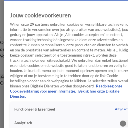
Jouw cookievoorkeuren
Wij en onze
29
partners gebruiken cookies en vergelijkbare technieken 
informatie te verzamelen over jou als gebruiker van onze website(s), jou
gedrag en jouw apparaten. Als je „Alle cookies accepteren” selecteert,
worden trackingtechnologieën ingeschakeld om onze advertenties en
Overzicht
Afleveringen
Tip
Entertainment
BN'ers
TV
Crime
Algemeen
content te kunnen personaliseren, onze producten en diensten te verbet
de redactie
Nieuwsbrief
en om de prestaties van advertenties en content te meten. Als je „Huidi
keuze opslaan” selecteert of je toestemming intrekt, worden deze
Volg Shownieuws
trackingtechnologieën uitgeschakeld. We gebruiken dan enkel functionel
essentiële cookies om de website goed te laten functioneren en veilig te
houden. Je kunt dit menu op ieder moment opnieuw openen om je keuzes
wijzigen of om je toestemming in te trekken door op de link Cookie-
Zoeken
instellingen onder aan de webpagina te klikken. Je selecties zullen overal
Overzicht
Entertainment
Spraakmakend
Reality
Crime
Video's
Afl
binnen onze Digitale Diensten worden doorgevoerd.
Raadpleeg onze
Cookieverklaring voor meer informatie.
Bekijk hier onze Digitale
Diensten.
Altijd ac
Functioneel & Essentieel
Analytisch