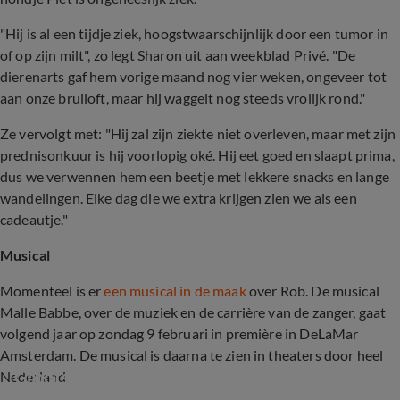
"Hij is al een tijdje ziek, hoogstwaarschijnlijk door een tumor in
of op zijn milt", zo legt Sharon uit aan weekblad Privé. "De
dierenarts gaf hem vorige maand nog vier weken, ongeveer tot
aan onze bruiloft, maar hij waggelt nog steeds vrolijk rond."
Ze vervolgt met: "Hij zal zijn ziekte niet overleven, maar met zijn
prednisonkuur is hij voorlopig oké. Hij eet goed en slaapt prima,
dus we verwennen hem een beetje met lekkere snacks en lange
wandelingen. Elke dag die we extra krijgen zien we als een
cadeautje."
Musical
Momenteel is er
een musical in de maak
over Rob. De musical
Malle Babbe, over de muziek en de carrière van de zanger, gaat
volgend jaar op zondag 9 februari in première in DeLaMar
Amsterdam. De musical is daarna te zien in theaters door heel
Grootse musical over Rob de Nijs in de maak
Nederland.