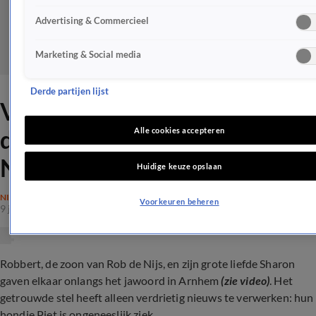
Advertising & Commercieel
Marketing & Social media
Derde partijen lijst
Verdrietig nieuws rondom
droombruiloft zoon Rob de
Alle cookies accepteren
Nijs
Huidige keuze opslaan
NIEUWS
Voorkeuren beheren
9 juni 2024, 20:45
Robbert, de zoon van Rob de Nijs, en zijn grote liefde Sharon
gaven elkaar onlangs het jawoord in Arnhem
(zie video)
. Het
getrouwde stel heeft alleen verdrietig nieuws te verwerken: hun
hondje Piet is ongeneeslijk ziek.