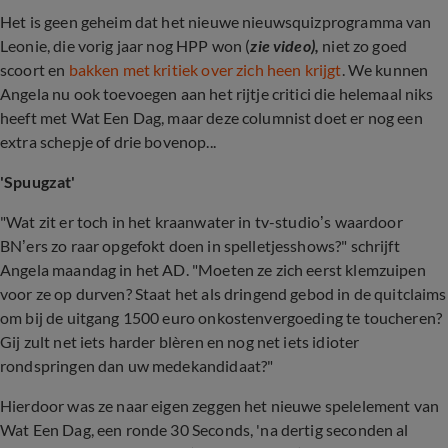
Het is geen geheim dat het nieuwe nieuwsquizprogramma van
Leonie, die vorig jaar nog HPP won (
zie video),
niet zo goed
scoort en
bakken met kritiek over zich heen krijgt
. We kunnen
Angela nu ook toevoegen aan het rijtje critici die helemaal niks
heeft met Wat Een Dag, maar deze columnist doet er nog een
extra schepje of drie bovenop...
'Spuugzat'
"Wat zit er toch in het kraanwater in tv-studio’s waardoor
BN’ers zo raar opgefokt doen in spelletjesshows?" schrijft
Angela maandag in het AD. "Moeten ze zich eerst klemzuipen
voor ze op durven? Staat het als dringend gebod in de quitclaims
om bij de uitgang 1500 euro onkostenvergoeding te toucheren?
Gij zult net iets harder blèren en nog net iets idioter
rondspringen dan uw medekandidaat?"
Hierdoor was ze naar eigen zeggen het nieuwe spelelement van
Wat Een Dag, een ronde 30 Seconds, 'na dertig seconden al