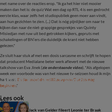
met name over de reacties erop. "Ik ga het hier niet mooier
maken dan het is: de quiz Wat een dag
op RTL 4 is een gedrocht
eerste klas, waar zelfs het studiopubliek geen moer aan vindt,
aan hun gezichten te zien. (...) Dat is nóg pijnlijker om naar te
kijken dan naar de niet-grappige gesprekjes van Quinty
Misiedjan met ruw uit bed getrokken kijkers, gepruts met
schakelingen of BN’ers die duidelijk de krant niet hebben
gelezen."
Ze sluit haar stuk af met een dosis sarcasme en schrijft te hopen
dat producent Medialane beter werk aflevert met de nieuwe
talkshow van Eva Jinek (
zie onderstaande video
). "Als afgelopen
week een voorbode was van het nieuwe tv-seizoen houd ik mijn
Eva Jinek neemt vroege avond op NPO 1 over 
hart vast.
En dan moet de reallifesoap van Gordon nog
met eigen show
beginnen
."
Lees ook
3:02
Jack van Gelder fileert Leonie ter Braak