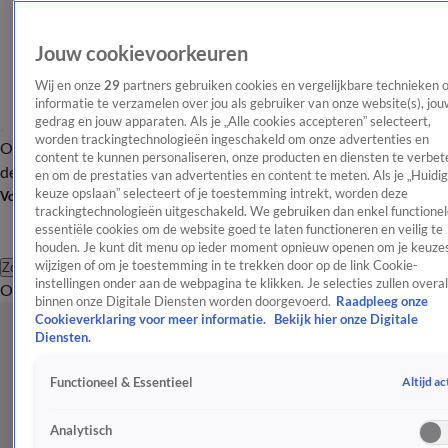
Jouw cookievoorkeuren
Wij en onze
29
partners gebruiken cookies en vergelijkbare technieken 
informatie te verzamelen over jou als gebruiker van onze website(s), jou
gedrag en jouw apparaten. Als je „Alle cookies accepteren” selecteert,
worden trackingtechnologieën ingeschakeld om onze advertenties en
Overzicht
Afleveringen
Tip
Entertainment
BN'ers
TV
Crime
Algemeen
content te kunnen personaliseren, onze producten en diensten te verbet
de redactie
Nieuwsbrief
en om de prestaties van advertenties en content te meten. Als je „Huidi
keuze opslaan” selecteert of je toestemming intrekt, worden deze
Volg Shownieuws
trackingtechnologieën uitgeschakeld. We gebruiken dan enkel functionel
essentiële cookies om de website goed te laten functioneren en veilig te
houden. Je kunt dit menu op ieder moment opnieuw openen om je keuzes
wijzigen of om je toestemming in te trekken door op de link Cookie-
Zoeken
instellingen onder aan de webpagina te klikken. Je selecties zullen overal
Overzicht
Entertainment
Spraakmakend
Reality
Crime
Video's
Afl
binnen onze Digitale Diensten worden doorgevoerd.
Raadpleeg onze
Cookieverklaring voor meer informatie.
Bekijk hier onze Digitale
Diensten.
Altijd ac
Functioneel & Essentieel
Analytisch