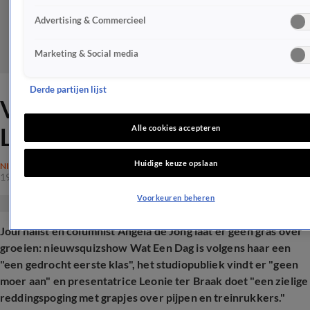
Advertising & Commercieel
Marketing & Social media
Derde partijen lijst
Verwoestende uithaal naar
Leonie ter Braak: 'Gedrocht!'
Alle cookies accepteren
Huidige keuze opslaan
NIEUWS
19 aug 2024, 16:12
Voorkeuren beheren
Journalist en columnist Angela de Jong laat er geen gras over
groeien: nieuwsquizshow Wat Een Dag is volgens haar een
"een gedrocht eerste klas", het studiopubliek vindt er "geen
moer aan" en presentatrice Leonie ter Braak doet "een zielige
reddingspoging met grapjes over pijpen en treinrukkers."