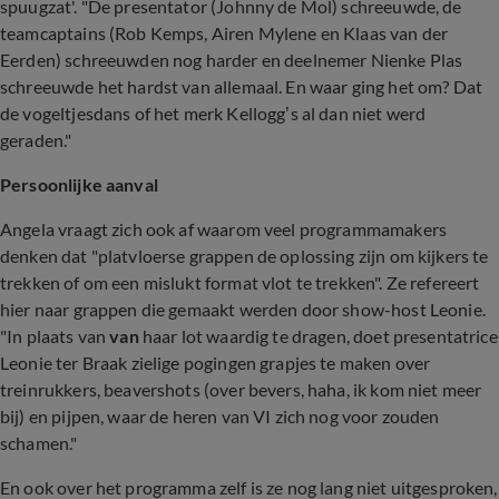
spuugzat'. "De presentator (Johnny de Mol) schreeuwde, de
teamcaptains (Rob Kemps, Airen Mylene en Klaas van der
Eerden) schreeuwden nog harder en deelnemer Nienke Plas
schreeuwde het hardst van allemaal. En waar ging het om? Dat
de vogeltjesdans of het merk Kellogg’s al dan niet werd
geraden."
Persoonlijke aanval
Angela vraagt zich ook af waarom veel programmamakers
denken dat "platvloerse grappen de oplossing zijn om kijkers te
trekken of om een mislukt format vlot te trekken". Ze refereert
hier naar grappen die gemaakt werden door show-host Leonie.
"In plaats van
van
haar lot waardig te dragen, doet presentatrice
Leonie ter Braak zielige pogingen grapjes te maken over
treinrukkers, beavershots (over bevers, haha, ik kom niet meer
bij) en pijpen, waar de heren van VI zich nog voor zouden
schamen."
En ook over het programma zelf is ze nog lang niet uitgesproken,