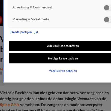
Advertising & Commercieel
Marketing & Social media
Derde partijen lijst
Victoria Beckham staat stil
bij bijzonder Spice Girls-
Alle cookies accepteren
mijlpaal: Wannabe 30 jaar
Huidige keuze opslaan
NIEUWS
Voorkeuren beheren
8 juli 2026, 17:56
Victoria Beckham kan niet geloven dat het woensdag precies
dertig jaar geleden is sinds de debuutsingle
Wannabe
van de
Spice Girls
verscheen. De zangeres en modeontwerpster
stond op Instagram stil bij de release van de single die "ons