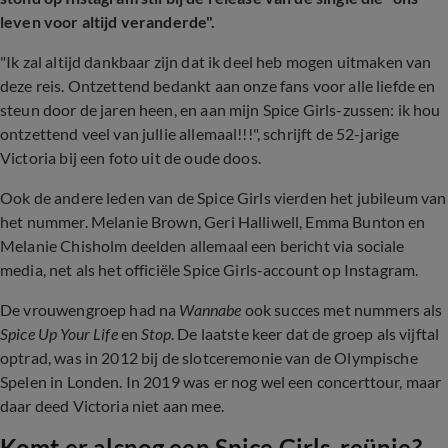
leven voor altijd veranderde".
"Ik zal altijd dankbaar zijn dat ik deel heb mogen uitmaken van
deze reis. Ontzettend bedankt aan onze fans voor alle liefde en
steun door de jaren heen, en aan mijn Spice Girls-zussen: ik hou
ontzettend veel van jullie allemaal!!!", schrijft de 52-jarige
Victoria bij een foto uit de oude doos.
Ook de andere leden van de Spice Girls vierden het jubileum van
het nummer. Melanie Brown, Geri Halliwell, Emma Bunton en
Melanie Chisholm deelden allemaal een bericht via sociale
media, net als het officiële Spice Girls-account op Instagram.
De vrouwengroep had na
Wannabe
ook succes met nummers als
Spice Up Your Life
en
Stop
. De laatste keer dat de groep als vijftal
optrad, was in 2012 bij de slotceremonie van de Olympische
Spelen in Londen. In 2019 was er nog wel een concerttour, maar
daar deed Victoria niet aan mee.
Komt er alsnog een Spice Girls-reünie?