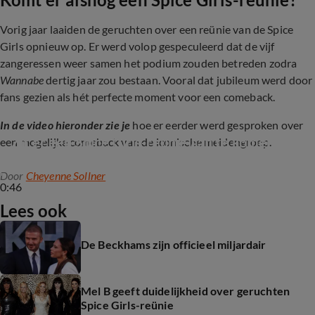
Vorig jaar laaiden de geruchten over een reünie van de Spice
Girls opnieuw op. Er werd volop gespeculeerd dat de vijf
zangeressen weer samen het podium zouden betreden zodra
Wannabe
dertig jaar zou bestaan. Vooral dat jubileum werd door
fans gezien als hét perfecte moment voor een comeback.
In de video hieronder zie je
hoe er eerder werd gesproken over
Zit er een Spice Girls-reünie aan te komen?
een mogelijke comeback van de iconische meidengroep.
Door
Cheyenne Sollner
0:46
Lees ook
De Beckhams zijn officieel miljardair
Mel B geeft duidelijkheid over geruchten
Spice Girls-reünie