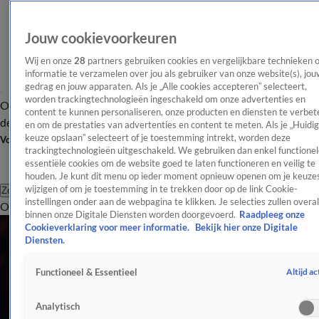
Jouw cookievoorkeuren
Wij en onze
28
partners gebruiken cookies en vergelijkbare technieken 
informatie te verzamelen over jou als gebruiker van onze website(s), jou
gedrag en jouw apparaten. Als je „Alle cookies accepteren” selecteert,
worden trackingtechnologieën ingeschakeld om onze advertenties en
Overzicht
Afleveringen
Tip
Entertainment
BN'ers
TV
Crime
Algemeen
content te kunnen personaliseren, onze producten en diensten te verbet
de redactie
Nieuwsbrief
en om de prestaties van advertenties en content te meten. Als je „Huidi
keuze opslaan” selecteert of je toestemming intrekt, worden deze
Volg Shownieuws
trackingtechnologieën uitgeschakeld. We gebruiken dan enkel functionel
essentiële cookies om de website goed te laten functioneren en veilig te
houden. Je kunt dit menu op ieder moment opnieuw openen om je keuzes
wijzigen of om je toestemming in te trekken door op de link Cookie-
Zoeken
instellingen onder aan de webpagina te klikken. Je selecties zullen overal
Overzicht
Entertainment
Spraakmakend
Reality
Crime
Video's
Afl
binnen onze Digitale Diensten worden doorgevoerd.
Raadpleeg onze
Cookieverklaring voor meer informatie.
Bekijk hier onze Digitale
Diensten.
Altijd ac
Functioneel & Essentieel
Analytisch