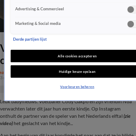
Advertising & Commercieel
Marketing & Social media
Derde partijen lijst
Voetballer Cody Gakpo
onthult geslacht van kindje
Alle cookies accepteren
Huidige keuze opslaan
NIEUWS
3 mrt 2024, 13:04
Voorkeuren beheren
Leuk babynieuws. Voetballer Cody Gakpo en zijn vriendin Noa
verwachten later dit jaar hun eerste kindje. Op Instagram
onthult de partner van de speler van het Nederlands elftal
(zie
video)
het geslacht van het kindje...
Aan het begin van dit jaar kondigde het paar aan dat ze in blijde