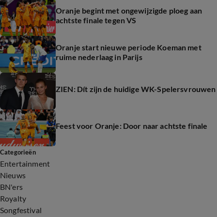
Oranje begint met ongewijzigde ploeg aan
achtste finale tegen VS
Oranje start nieuwe periode Koeman met
ruime nederlaag in Parijs
ZIEN: Dít zijn de huidige WK-Spelersvrouwen
Feest voor Oranje: Door naar achtste finale
Categorieën
Entertainment
Nieuws
BN'ers
Royalty
Songfestival