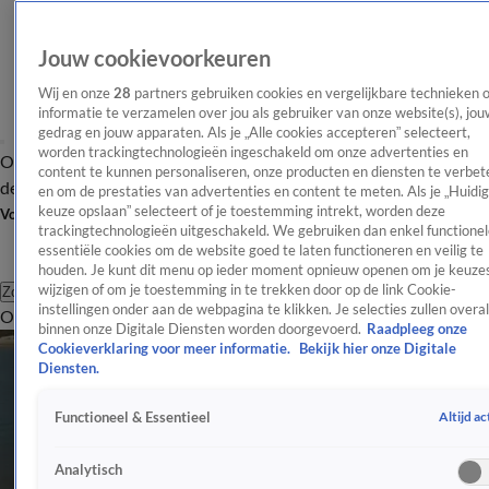
Jouw cookievoorkeuren
Wij en onze
28
partners gebruiken cookies en vergelijkbare technieken 
informatie te verzamelen over jou als gebruiker van onze website(s), jou
gedrag en jouw apparaten. Als je „Alle cookies accepteren” selecteert,
worden trackingtechnologieën ingeschakeld om onze advertenties en
Overzicht
Afleveringen
Tip
Entertainment
BN'ers
TV
Crime
Algemeen
content te kunnen personaliseren, onze producten en diensten te verbet
de redactie
Nieuwsbrief
en om de prestaties van advertenties en content te meten. Als je „Huidi
keuze opslaan” selecteert of je toestemming intrekt, worden deze
Volg Shownieuws
trackingtechnologieën uitgeschakeld. We gebruiken dan enkel functionel
essentiële cookies om de website goed te laten functioneren en veilig te
houden. Je kunt dit menu op ieder moment opnieuw openen om je keuzes
wijzigen of om je toestemming in te trekken door op de link Cookie-
Zoeken
instellingen onder aan de webpagina te klikken. Je selecties zullen overal
Overzicht
Entertainment
Spraakmakend
Reality
Crime
Video's
Afl
binnen onze Digitale Diensten worden doorgevoerd.
Raadpleeg onze
Cookieverklaring voor meer informatie.
Bekijk hier onze Digitale
Diensten.
Altijd ac
Functioneel & Essentieel
Analytisch