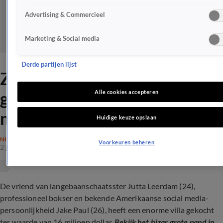
Advertising & Commercieel
Marketing & Social media
Derde partijen lijst
ZIEN: Vriend Jutta Leerdam
geeft hometour in nieuwe
Alle cookies accepteren
miljoenenvilla
Huidige keuze opslaan
NIEUWS
Voorkeuren beheren
2 juni 2023, 13:51
De vriend van langebaanschaatsster Jutta Leerdam (24),
professioneel bokser en bekende Amerikaanse social media-
persoonlijkheid Jake Paul (26), heeft een enorme villa gekocht
ter waarde van 16 miljoen dollar.
Bekijk het bizar grote pand in