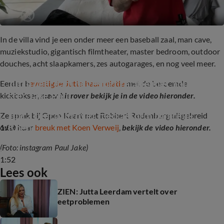
In de villa vind je een onder meer een baseball zaal, man cave,
muziekstudio, gigantisch filmtheater, master bedroom, outdoor
douches, acht slaapkamers, zes autogarages, en nog veel meer.
Jutta Leerdam bevestigt relatie met YouTube-
Eerder b
evestigde Jutta haar relatie
met de beroemde
ster Jake Paul
kickbokser,
meer hierover bekijk je in de video hieronder.
Jutta Leerdam over mediastorm na breuk 
Ze sprak bij Open Kaart met Robbert Rodenburg uitgebreid
Koen
1:00
over haar
breuk met Koen Verweij
,
bekijk de video hieronder.
(Foto: instagram Paul Jake)
1:52
Lees ook
ZIEN: Jutta Leerdam vertelt over
eetproblemen