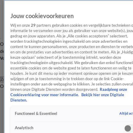
Jouw cookievoorkeuren
Wij en onze
29
partners gebruiken cookies en vergelijkbare technieken 
informatie te verzamelen over jou als gebruiker van onze website(s), jou
gedrag en jouw apparaten. Als je „Alle cookies accepteren” selecteert,
worden trackingtechnologieën ingeschakeld om onze advertenties en
Overzicht
Afleveringen
Tip
Entertainment
BN'ers
TV
Crime
Algemeen
content te kunnen personaliseren, onze producten en diensten te verbet
de redactie
Nieuwsbrief
en om de prestaties van advertenties en content te meten. Als je „Huidi
keuze opslaan” selecteert of je toestemming intrekt, worden deze
Volg Shownieuws
trackingtechnologieën uitgeschakeld. We gebruiken dan enkel functionel
essentiële cookies om de website goed te laten functioneren en veilig te
houden. Je kunt dit menu op ieder moment opnieuw openen om je keuzes
wijzigen of om je toestemming in te trekken door op de link Cookie-
Zoeken
instellingen onder aan de webpagina te klikken. Je selecties zullen overal
Overzicht
Entertainment
Spraakmakend
Reality
Crime
Video's
Afl
binnen onze Digitale Diensten worden doorgevoerd.
Raadpleeg onze
Cookieverklaring voor meer informatie.
Bekijk hier onze Digitale
Diensten.
Altijd ac
Functioneel & Essentieel
Analytisch