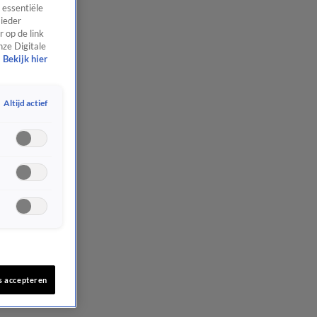
 essentiële
 ieder
 op de link
nze Digitale
Bekijk hier
Altijd actief
s accepteren