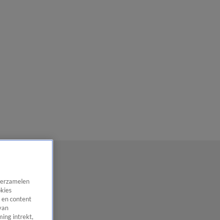
 verzamelen
okies
 en content
van
ing intrekt,