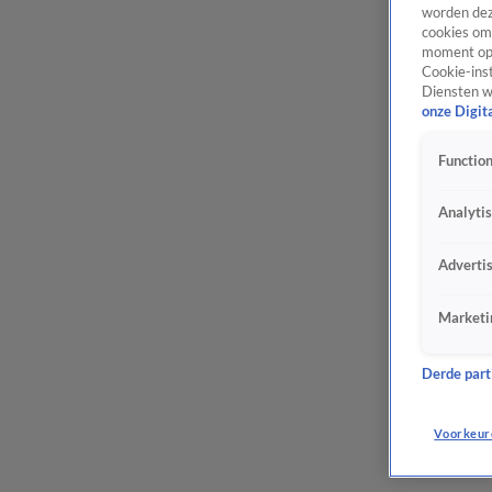
worden dez
cookies om 
moment opn
Cookie-inst
Diensten w
onze Digit
Function
Analyti
Adverti
Marketi
Derde parti
Voorkeur