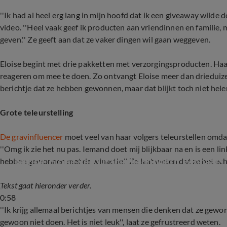
''Ik had al heel erg lang in mijn hoofd dat ik een giveaway wilde d
video. ''Heel vaak geef ik producten aan vriendinnen en familie, 
geven.'' Ze geeft aan dat ze vaker dingen wil gaan weggeven.
Eloise begint met drie pakketten met verzorgingsproducten. Ha
reageren om mee te doen. Zo ontvangt Eloise meer dan driedui
berichtje dat ze hebben gewonnen, maar dat blijkt toch niet hele
Grote teleurstelling
De gravinfluencer
moet veel van haar volgers teleurstellen omda
''Omg ik zie het nu pas. Iemand doet mij blijkbaar na en is een li
'Neppe' Eloise van Oranje bedondert 'winnaars
hebben gewonnen met de winactie.'' Ze laat weten dat ze het ech
Tekst gaat hieronder verder.
0:58
''Ik krijg allemaal berichtjes van mensen die denken dat ze gewon
gewoon niet doen. Het is niet leuk'', laat ze gefrustreerd weten.