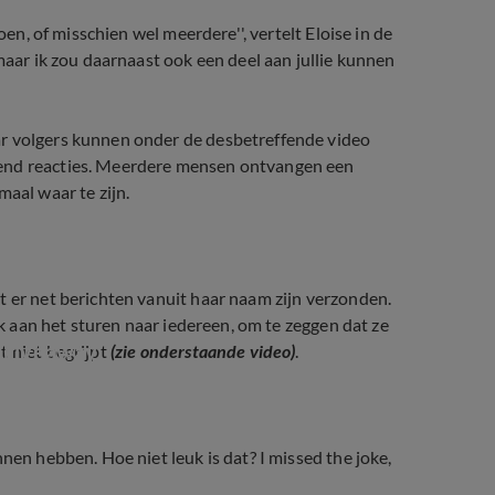
oen, of misschien wel meerdere'', vertelt Eloise in de
maar ik zou daarnaast ook een deel aan jullie kunnen
ar volgers kunnen onder de desbetreffende video
zend reacties. Meerdere mensen ontvangen een
maal waar te zijn.
t er net berichten vanuit haar naam zijn verzonden.
nk aan het sturen naar iedereen, om te zeggen dat ze
' giveaway
t niet begrijpt
(zie onderstaande video)
.
nen hebben. Hoe niet leuk is dat? I missed the joke,