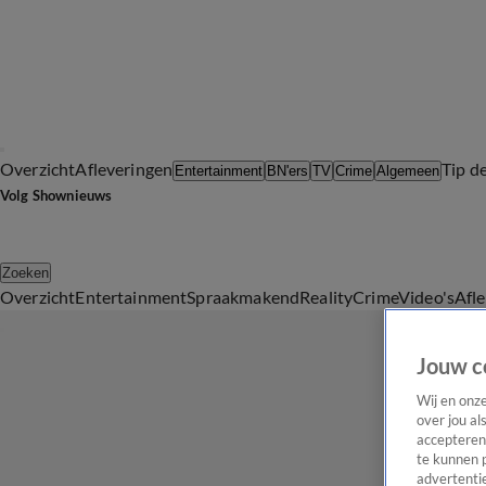
Overzicht
Afleveringen
Tip d
Entertainment
BN'ers
TV
Crime
Algemeen
Volg Shownieuws
Zoeken
Overzicht
Entertainment
Spraakmakend
Reality
Crime
Video's
Afl
Jouw c
Wij en onz
over jou al
accepteren
te kunnen 
advertentie