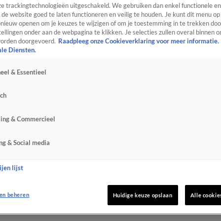
e trackingtechnologieën uitgeschakeld. We gebruiken dan enkel functionele en
de website goed te laten functioneren en veilig te houden. Je kunt dit menu op
ieuw openen om je keuzes te wijzigen of om je toestemming in te trekken door
ellingen onder aan de webpagina te klikken. Je selecties zullen overal binnen o
orden doorgevoerd.
Raadpleeg onze Cookieverklaring voor meer informatie.
ale Diensten.
eel & Essentieel
sch
sing & Commercieel
ng & Social media
jen lijst
en beheren
Huidige keuze opslaan
Alle cookie