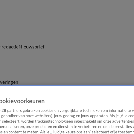
e redactie
Nieuwsbrief
everingen
ookievoorkeuren
e
28
partners gebruiken cookies en vergelijkbare technieken om informatie te
s gebruiker van onze website(s), jouw gedrag en jouw apparaten. Als je „Alle co
” selecteert, worden trackingtechnologieën ingeschakeld om onze advertenties
personaliseren, onze producten en diensten te verbeteren en om de prestaties 
s en content te meten. Als je „Huidige keuze opslaan” selecteert of je toestemm