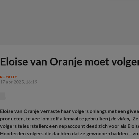
Eloise van Oranje moet volger
ROYALTY
17 apr 2025, 16:19
Eloise van Oranje verraste haar volgers onlangs met een give
producten, te veel om zelf allemaal te gebruiken
(zie video)
. Z
volgers teleurstellen: een nepaccount deed zich voor als Elois
Honderden volgers die dachten dat ze gewonnen hadden – voo