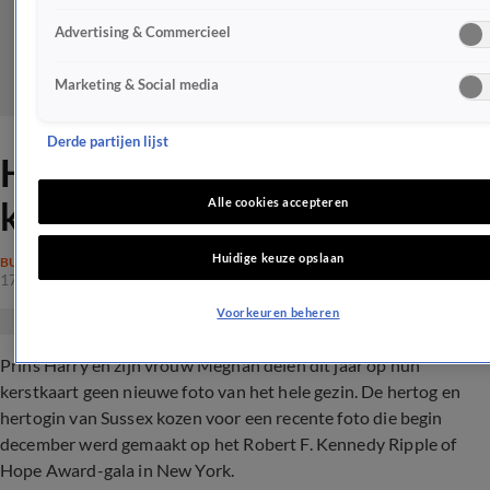
Advertising & Commercieel
Marketing & Social media
Derde partijen lijst
Harry en Meghan zonder
kinderen op kerstkaart
Alle cookies accepteren
Huidige keuze opslaan
BUITENLANDSE ROYALS
17 dec 2022, 15:49
Voorkeuren beheren
Prins Harry en zijn vrouw Meghan delen dit jaar op hun
kerstkaart geen nieuwe foto van het hele gezin. De hertog en
hertogin van Sussex kozen voor een recente foto die begin
december werd gemaakt op het Robert F. Kennedy Ripple of
Hope Award-gala in New York.