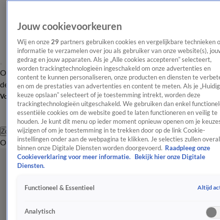
Jouw cookievoorkeuren
Wij en onze
29
partners gebruiken cookies en vergelijkbare technieken 
informatie te verzamelen over jou als gebruiker van onze website(s), jou
gedrag en jouw apparaten. Als je „Alle cookies accepteren” selecteert,
worden trackingtechnologieën ingeschakeld om onze advertenties en
Overzicht
Afleveringen
Tip
Entertainment
BN'ers
TV
Crime
Algemeen
content te kunnen personaliseren, onze producten en diensten te verbet
de redactie
Nieuwsbrief
en om de prestaties van advertenties en content te meten. Als je „Huidi
keuze opslaan” selecteert of je toestemming intrekt, worden deze
Volg Shownieuws
trackingtechnologieën uitgeschakeld. We gebruiken dan enkel functionel
essentiële cookies om de website goed te laten functioneren en veilig te
houden. Je kunt dit menu op ieder moment opnieuw openen om je keuzes
wijzigen of om je toestemming in te trekken door op de link Cookie-
Zoeken
instellingen onder aan de webpagina te klikken. Je selecties zullen overal
Overzicht
Entertainment
Spraakmakend
Reality
Crime
Video's
Afl
binnen onze Digitale Diensten worden doorgevoerd.
Raadpleeg onze
Cookieverklaring voor meer informatie.
Bekijk hier onze Digitale
Diensten.
Altijd ac
Functioneel & Essentieel
Analytisch