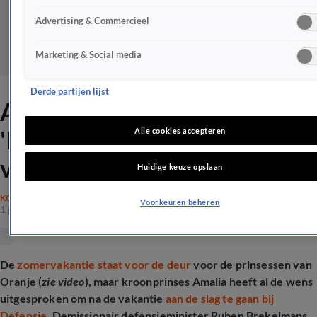
Advertising & Commercieel
Marketing & Social media
Derde partijen lijst
Amalia welkom bij Defensie:
'Inspiratie voor meer
Alle cookies accepteren
vrouwen'
Huidige keuze opslaan
KONINKLIJK HUIS
Voorkeuren beheren
1 juli 2025, 10:16
De
zomervakantie staat voor de deur
voor de prinsessen van
Oranje (
zie video
), maar kroonprinses Amalia heeft al de wens
uitgesproken om na de vakantie
aan de slag te gaan bij
Defensie
. Demissionair defensieminister Ruben Brekelmans