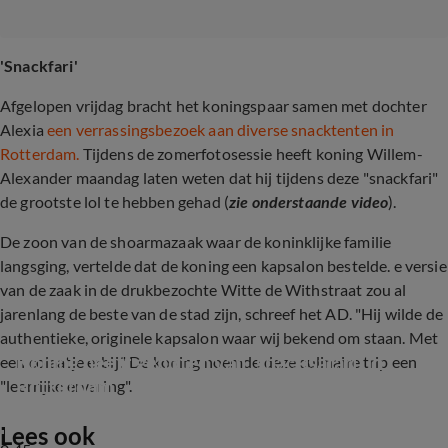
'Snackfari'
Afgelopen vrijdag bracht het koningspaar samen met dochter
Alexia
een verrassingsbezoek aan diverse snacktenten in
Rotterdam.
Tijdens de zomerfotosessie heeft koning Willem-
Alexander maandag laten weten dat hij tijdens deze "snackfari"
de grootste lol te hebben gehad (
zie onderstaande video
).
De zoon van de shoarmazaak waar de koninklijke familie
langsging, vertelde dat de koning een kapsalon bestelde. e versie
van de zaak in de drukbezochte Witte de Withstraat zou al
jarenlang de beste van de stad zijn, schreef het AD. "Hij wilde de
authentieke, originele kapsalon waar wij bekend om staan. Met
Koning heeft genoten van 'snacksafari' in 
een colaatje erbij." De koning noemde deze culinaire trip een
Rotterdam
"leerrijke ervaring".
Lees ook