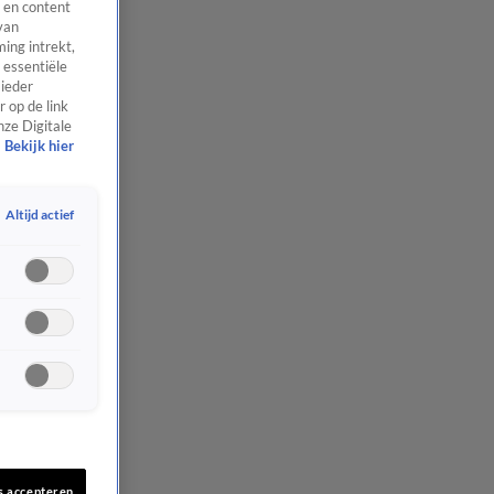
 en content
van
ing intrekt,
 essentiële
 ieder
 op de link
nze Digitale
Bekijk hier
Altijd actief
s accepteren