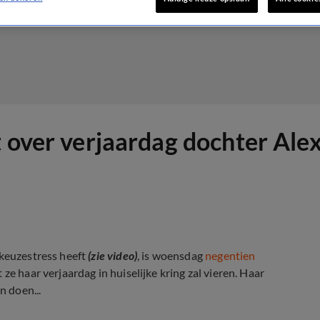
 over verjaardag dochter Alex
ekeuzestress heeft
(zie video)
, is woensdag
negentien
e haar verjaardag in huiselijke kring zal vieren. Haar
 doen...