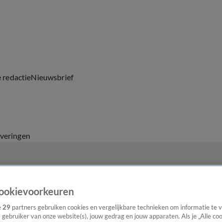
e redactie
Nieuwsbrief
everingen
ookievoorkeuren
e
29
partners gebruiken cookies en vergelijkbare technieken om informatie te
s gebruiker van onze website(s), jouw gedrag en jouw apparaten. Als je „Alle co