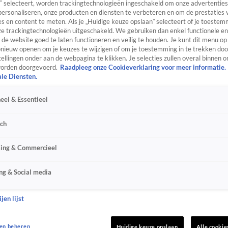
” selecteert, worden trackingtechnologieën ingeschakeld om onze advertenties
personaliseren, onze producten en diensten te verbeteren en om de prestaties 
s en content te meten. Als je „Huidige keuze opslaan” selecteert of je toestemm
e trackingtechnologieën uitgeschakeld. We gebruiken dan enkel functionele en
de website goed te laten functioneren en veilig te houden. Je kunt dit menu op
ieuw openen om je keuzes te wijzigen of om je toestemming in te trekken door
ellingen onder aan de webpagina te klikken. Je selecties zullen overal binnen o
orden doorgevoerd.
Raadpleeg onze Cookieverklaring voor meer informatie.
ale Diensten.
eel & Essentieel
sch
sing & Commercieel
ng & Social media
jen lijst
en beheren
Huidige keuze opslaan
Alle cookie