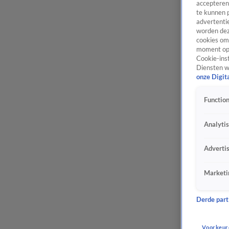
accepteren
te kunnen 
advertentie
worden dez
cookies om 
moment opn
Cookie-inst
Diensten w
onze Digit
Function
Analyti
Adverti
Marketi
Derde parti
Voorkeur