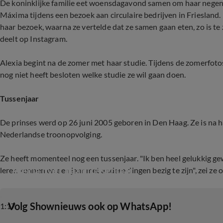
De koninklijke familie eet woensdagavond samen om haar negenti
Máxima tijdens een bezoek aan circulaire bedrijven in Friesland.
haar bezoek, waarna ze vertelde dat ze samen gaan eten, zo is te 
deelt op Instagram.
Alexia begint na de zomer met haar studie. Tijdens de zomerfotos
nog niet heeft besloten welke studie ze wil gaan doen.
Tussenjaar
De prinses werd op 26 juni 2005 geboren in Den Haag. Ze is na h
Nederlandse troonopvolging.
Ze heeft momenteel nog een tussenjaar. "Ik ben heel gelukkig ge
Alexia over haar tussenjaar
leren kennen en een jaar met andere dingen bezig te zijn", zei ze
‎Volg Shownieuws ook op WhatsApp!
1:17