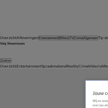
Overzicht
Afleveringen
Tip d
Entertainment
BN'ers
TV
Crime
Algemeen
Volg Shownieuws
Zoeken
Overzicht
Entertainment
Spraakmakend
Reality
Crime
Video's
Afl
Jouw c
Wij en onz
over jou al