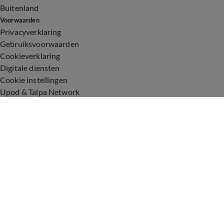
Buitenland
Voorwaarden
Privacyverklaring
Gebruiksvoorwaarden
Cookieverklaring
Digitale diensten
Cookie instellingen
Upod & Talpa Network
Adverteren
Vacatures
Publieksservice
Toegankelijkheid
Over ons
Neem contact op
+31 (0)6 - 549 628 21
show@talpanetwork.com
Tip de redactie
Volg Shownieuws
©
2026 Talpa Network. Alle rechten voorbehouden. Geen tekst-