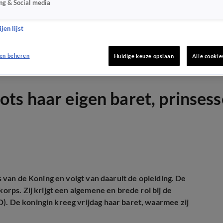
ng & Social media
jen lijst
en beheren
Huidige keuze opslaan
Alle cookie
ts haar eigen baret, prinses
is van de Koning en volgt van daaruit de opleiding. De
korps. Zij krijgt een algemene en brede rol bij de
). De koningin kreeg vrijdag haar baret, waarmee zij