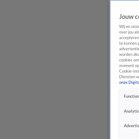
Jouw c
Wij en onz
over jou al
accepteren
te kunnen 
advertentie
worden dez
cookies om 
moment opn
Cookie-inst
Diensten w
onze Digit
Function
Analyti
Adverti