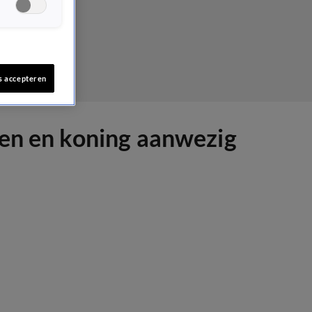
s accepteren
sen en koning aanwezig