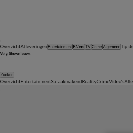
Overzicht
Afleveringen
Tip d
Entertainment
BN'ers
TV
Crime
Algemeen
Volg Shownieuws
Zoeken
Overzicht
Entertainment
Spraakmakend
Reality
Crime
Video's
Afl