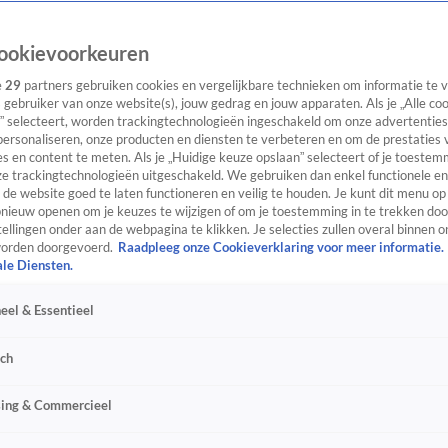
ookievoorkeuren
e
29
partners gebruiken cookies en vergelijkbare technieken om informatie te
s gebruiker van onze website(s), jouw gedrag en jouw apparaten. Als je „Alle co
” selecteert, worden trackingtechnologieën ingeschakeld om onze advertenties
personaliseren, onze producten en diensten te verbeteren en om de prestaties 
s en content te meten. Als je „Huidige keuze opslaan” selecteert of je toestemm
e trackingtechnologieën uitgeschakeld. We gebruiken dan enkel functionele en
de website goed te laten functioneren en veilig te houden. Je kunt dit menu op
ieuw openen om je keuzes te wijzigen of om je toestemming in te trekken door
ellingen onder aan de webpagina te klikken. Je selecties zullen overal binnen o
orden doorgevoerd.
Raadpleeg onze Cookieverklaring voor meer informatie.
ale Diensten.
eel & Essentieel
sch
sing & Commercieel