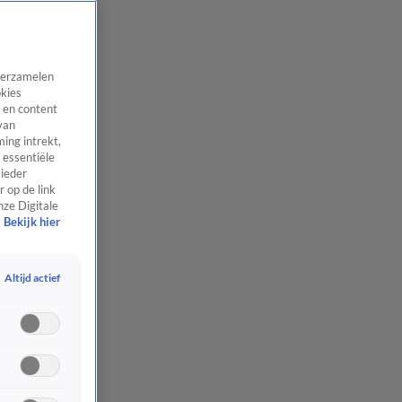
 verzamelen
okies
 en content
van
ing intrekt,
 essentiële
 ieder
 op de link
nze Digitale
Bekijk hier
Altijd actief