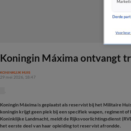
Marketi
Derde parti
Voorkeur
Koningin Máxima ontvangt tro
KONINKLIJK HUIS
29 mei 2026, 18:47
Koningin Máxima is geplaatst als reservist bij het Militaire Hu
koningin krijgt geen plek bij een specifiek wapen, regiment of 
Koninklijke Landmacht, meldt de Rijksvoorlichtingsdienst (RVD
het eerste deel van haar opleiding tot reservist afrondde.