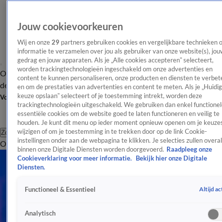
Jouw cookievoorkeuren
Wij en onze
29
partners gebruiken cookies en vergelijkbare technieken 
informatie te verzamelen over jou als gebruiker van onze website(s), jou
gedrag en jouw apparaten. Als je „Alle cookies accepteren” selecteert,
worden trackingtechnologieën ingeschakeld om onze advertenties en
Overzicht
Afleveringen
Tip
Entertainment
BN'ers
TV
Crime
Algemeen
content te kunnen personaliseren, onze producten en diensten te verbet
de redactie
Nieuwsbrief
en om de prestaties van advertenties en content te meten. Als je „Huidi
keuze opslaan” selecteert of je toestemming intrekt, worden deze
Volg Shownieuws
trackingtechnologieën uitgeschakeld. We gebruiken dan enkel functionel
essentiële cookies om de website goed te laten functioneren en veilig te
houden. Je kunt dit menu op ieder moment opnieuw openen om je keuzes
wijzigen of om je toestemming in te trekken door op de link Cookie-
Zoeken
instellingen onder aan de webpagina te klikken. Je selecties zullen overal
Overzicht
Entertainment
Spraakmakend
Reality
Crime
Video's
Afl
binnen onze Digitale Diensten worden doorgevoerd.
Raadpleeg onze
Cookieverklaring voor meer informatie.
Bekijk hier onze Digitale
Diensten.
Altijd ac
Functioneel & Essentieel
Analytisch