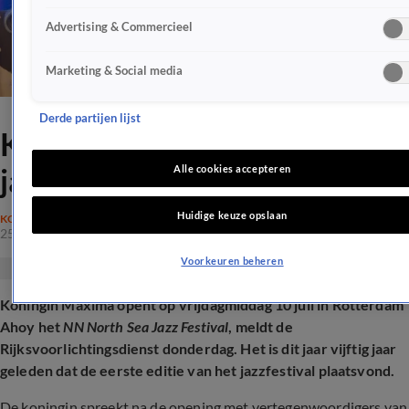
Advertising & Commercieel
Marketing & Social media
Derde partijen lijst
Koningin Máxima opent dit
jaar North Sea Jazz Festival
Alle cookies accepteren
Huidige keuze opslaan
KONINKLIJK HUIS
25 juni 2026, 11:55
Voorkeuren beheren
Koningin Máxima opent op vrijdagmiddag 10 juli in Rotterdam
Ahoy het
NN North Sea Jazz Festival
, meldt de
Rijksvoorlichtingsdienst donderdag. Het is dit jaar vijftig jaar
geleden dat de eerste editie van het jazzfestival plaatsvond.
De koningin spreekt na de opening met vertegenwoordigers van