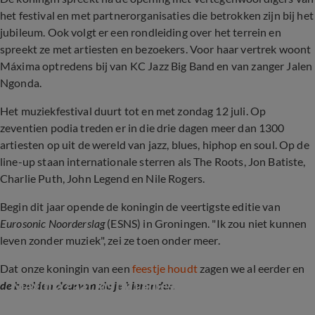
het festival en met partnerorganisaties die betrokken zijn bij het
jubileum. Ook volgt er een rondleiding over het terrein en
spreekt ze met artiesten en bezoekers. Voor haar vertrek woont
Máxima optredens bij van KC Jazz Big Band en van zanger Jalen
Ngonda.
Het muziekfestival duurt tot en met zondag 12 juli. Op
zeventien podia treden er in die drie dagen meer dan 1300
artiesten op uit de wereld van jazz, blues, hiphop en soul. Op de
line-up staan internationale sterren als The Roots, Jon Batiste,
Charlie Puth, John Legend en Nile Rogers.
Begin dit jaar opende de koningin de veertigste editie van
Eurosonic Noorderslag
(ESNS) in Groningen. "Ik zou niet kunnen
leven zonder muziek", zei ze toen onder meer.
Dat onze koningin van een
feestje houdt
zagen we al eerder en
Maxima gaat los bij Ladies of Soul: 'Geweldig!'
de beelden daarvan zie je hieronder.