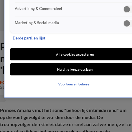
Advertising & Commercieel
Marketing & Social media
Derde partijen lijst
Prinses Amalia eerlijk over
media-aandacht: soms
Alle cookies accepteren
'behoorlijk intimiderend'
Huidige keuze opslaan
KONINKLIJK HUIS
Voorkeuren beheren
21 mei 2026, 14:23
Prinses Amalia vindt het soms "behoorlijk intimiderend" om
op de voet gevolgd te worden door de media. De
troonopvolger denkt niet dat ze er snel aan zal wennen, zei ze
donderdag tijdens het persgesprek na afloop van de