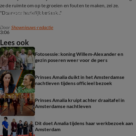
ze de ruimte om op te groeien en fouten te maken, zei ze.
Prinses Amalia viert haar 22ste verjaardag
"Daarvoor hartelijk bedankt."
Door
Shownieuws-redactie
3:06
Lees ook
Fotosessie: koning Willem-Alexander en
gezin poseren weer voor de pers
Prinses Amalia duikt in het Amsterdamse
nachtleven tijdens officieel bezoek
Prinses Amalia kruipt achter draaitafel in
Amsterdamse nachtleven
Dit doet Amalia tijdens haar werkbezoek aan
Amsterdam