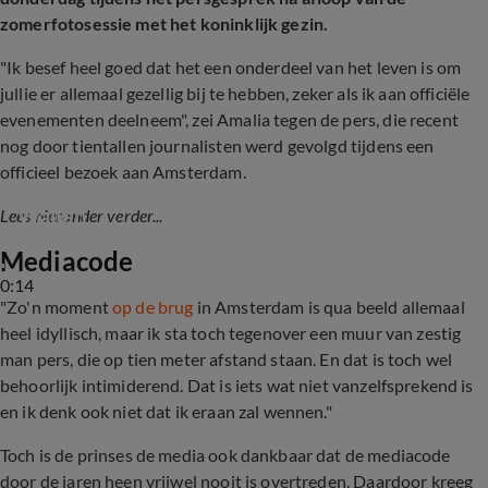
zomerfotosessie met het koninklijk gezin.
"Ik besef heel goed dat het een onderdeel van het leven is om
jullie er allemaal gezellig bij te hebben, zeker als ik aan officiële
evenementen deelneem", zei Amalia tegen de pers, die recent
nog door tientallen journalisten werd gevolgd tijdens een
officieel bezoek aan Amsterdam.
Prinses Amalia poseert op de Amsterdamse 
Wallen
Lees hieronder verder...
Mediacode
0:14
"Zo'n moment
op de brug
in Amsterdam is qua beeld allemaal
heel idyllisch, maar ik sta toch tegenover een muur van zestig
man pers, die op tien meter afstand staan. En dat is toch wel
behoorlijk intimiderend. Dat is iets wat niet vanzelfsprekend is
en ik denk ook niet dat ik eraan zal wennen."
Toch is de prinses de media ook dankbaar dat de mediacode
door de jaren heen vrijwel nooit is overtreden. Daardoor kreeg