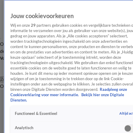
Jouw cookievoorkeuren
Wij en onze
29
partners gebruiken cookies en vergelijkbare technieken 
informatie te verzamelen over jou als gebruiker van onze website(s), jou
gedrag en jouw apparaten. Als je „Alle cookies accepteren” selecteert,
worden trackingtechnologieën ingeschakeld om onze advertenties en
Overzicht
Afleveringen
Tip
Entertainment
BN'ers
TV
Crime
Algemeen
content te kunnen personaliseren, onze producten en diensten te verbet
de redactie
Nieuwsbrief
en om de prestaties van advertenties en content te meten. Als je „Huidi
keuze opslaan” selecteert of je toestemming intrekt, worden deze
Volg Shownieuws
trackingtechnologieën uitgeschakeld. We gebruiken dan enkel functionel
essentiële cookies om de website goed te laten functioneren en veilig te
houden. Je kunt dit menu op ieder moment opnieuw openen om je keuzes
wijzigen of om je toestemming in te trekken door op de link Cookie-
Zoeken
instellingen onder aan de webpagina te klikken. Je selecties zullen overal
Overzicht
Entertainment
Spraakmakend
Reality
Crime
Video's
Afl
binnen onze Digitale Diensten worden doorgevoerd.
Raadpleeg onze
Cookieverklaring voor meer informatie.
Bekijk hier onze Digitale
Diensten.
Altijd ac
Functioneel & Essentieel
Analytisch