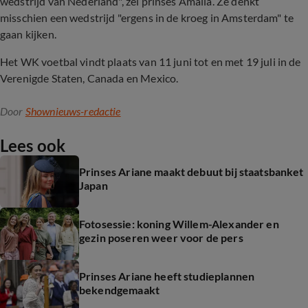
wedstrijd van Nederland", zei prinses Amalia. Ze denkt
misschien een wedstrijd "ergens in de kroeg in Amsterdam" te
gaan kijken.
Het WK voetbal vindt plaats van 11 juni tot en met 19 juli in de
Verenigde Staten, Canada en Mexico.
Door
Shownieuws-redactie
Lees ook
Prinses Ariane maakt debuut bij staatsbanket
Japan
Fotosessie: koning Willem-Alexander en
gezin poseren weer voor de pers
Prinses Ariane heeft studieplannen
bekendgemaakt