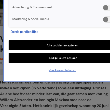
Advertising & Commercieel
Marketing & Social media
Derde partijen lijst
Vanaf deze bijzondere plek
kijkt prinses Ariane het WK
Alle cookies accepteren
Huidige keuze opslaan
KONINKLIJK HUIS
8 juni 2026, 17:08
Voorkeuren beheren
Het WK is om de hoek en de ietwat ongunstige speeltijden
maken het kijken (in Nederland) soms een uitdaging. Prinses
Ariane heeft daar minder last van, die gaat samen met koning
Willem-Alexander en koningin Máxima mee naar de
Verenigde Staten. Het koninklijk gezelschap woont op 20 juni