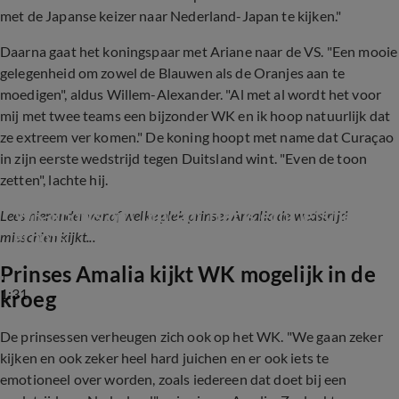
met de Japanse keizer naar Nederland-Japan te kijken."
Daarna gaat het koningspaar met Ariane naar de VS. "Een mooie
gelegenheid om zowel de Blauwen als de Oranjes aan te
moedigen", aldus Willem-Alexander. "Al met al wordt het voor
mij met twee teams een bijzonder WK en ik hoop natuurlijk dat
ze extreem ver komen." De koning hoopt met name dat Curaçao
in zijn eerste wedstrijd tegen Duitsland wint. "Even de toon
zetten", lachte hij.
WK-koorts op Curaçao: 'Het is echt iets heel 
Lees hieronder vanaf welke plek prinses Amalia de wedstrijd
groots'
misschien kijkt...
Prinses Amalia kijkt WK mogelijk in de
1:31
kroeg
De prinsessen verheugen zich ook op het WK. "We gaan zeker
kijken en ook zeker heel hard juichen en er ook iets te
emotioneel over worden, zoals iedereen dat doet bij een