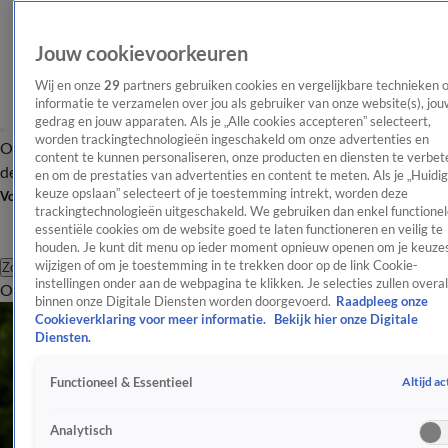
Jouw cookievoorkeuren
Wij en onze
29
partners gebruiken cookies en vergelijkbare technieken 
informatie te verzamelen over jou als gebruiker van onze website(s), jou
gedrag en jouw apparaten. Als je „Alle cookies accepteren” selecteert,
worden trackingtechnologieën ingeschakeld om onze advertenties en
Overzicht
Afleveringen
Tip
Entertainment
BN'ers
TV
Crime
Algemeen
content te kunnen personaliseren, onze producten en diensten te verbet
de redactie
Nieuwsbrief
en om de prestaties van advertenties en content te meten. Als je „Huidi
keuze opslaan” selecteert of je toestemming intrekt, worden deze
Volg Shownieuws
trackingtechnologieën uitgeschakeld. We gebruiken dan enkel functionel
essentiële cookies om de website goed te laten functioneren en veilig te
houden. Je kunt dit menu op ieder moment opnieuw openen om je keuzes
wijzigen of om je toestemming in te trekken door op de link Cookie-
Zoeken
instellingen onder aan de webpagina te klikken. Je selecties zullen overal
Overzicht
Entertainment
Spraakmakend
Reality
Crime
Video's
Afl
binnen onze Digitale Diensten worden doorgevoerd.
Raadpleeg onze
Cookieverklaring voor meer informatie.
Bekijk hier onze Digitale
Diensten.
Altijd ac
Functioneel & Essentieel
Analytisch