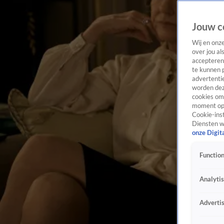
Jouw c
Wij en onz
over jou al
accepteren
te kunnen 
advertentie
worden dez
cookies om 
moment opn
Cookie-inst
Diensten w
onze Digit
Function
Analyti
Adverti