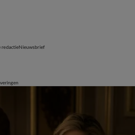
e redactie
Nieuwsbrief
everingen