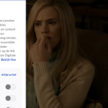
 verzamelen
okies
 en content
van
ing intrekt,
 essentiële
 ieder
 op de link
nze Digitale
Bekijk hier
Altijd actief