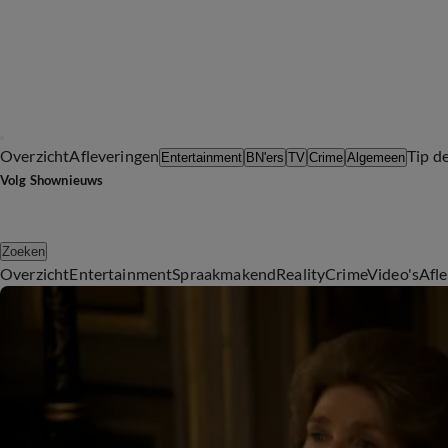
Overzicht
Afleveringen
Tip d
Entertainment
BN'ers
TV
Crime
Algemeen
Volg Shownieuws
Zoeken
Overzicht
Entertainment
Spraakmakend
Reality
Crime
Video's
Afl