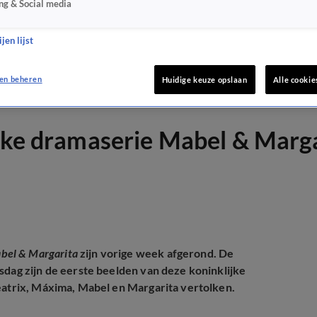
ng & Social media
jen lijst
en beheren
Huidige keuze opslaan
Alle cookie
ijke dramaserie Mabel & Marg
bel & Margarita
zijn vorige week afgerond. De
nsdag zijn de eerste beelden van deze koninklijke
Beatrix, Máxima, Mabel en Margarita vertolken.