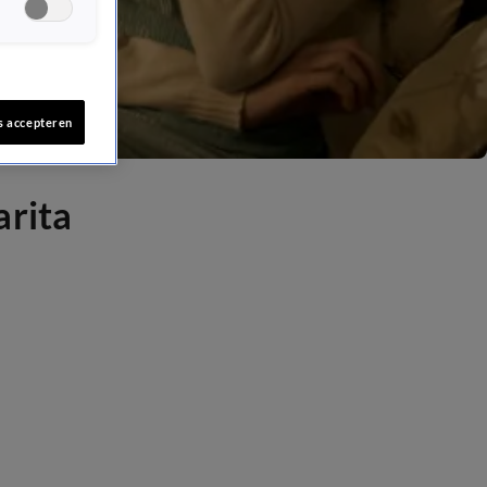
s accepteren
arita