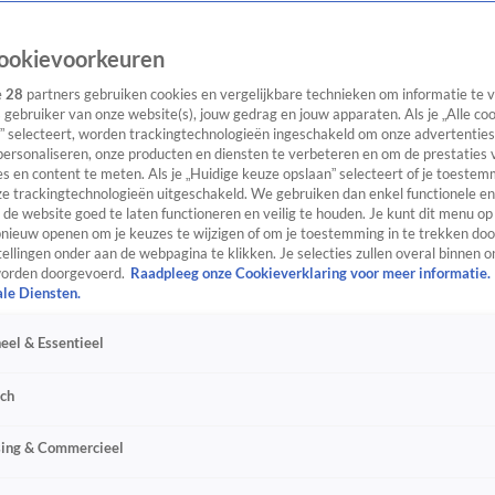
ookievoorkeuren
e
28
partners gebruiken cookies en vergelijkbare technieken om informatie te
s gebruiker van onze website(s), jouw gedrag en jouw apparaten. Als je „Alle co
” selecteert, worden trackingtechnologieën ingeschakeld om onze advertenties
personaliseren, onze producten en diensten te verbeteren en om de prestaties 
s en content te meten. Als je „Huidige keuze opslaan” selecteert of je toestemm
e trackingtechnologieën uitgeschakeld. We gebruiken dan enkel functionele en
de website goed te laten functioneren en veilig te houden. Je kunt dit menu op
ieuw openen om je keuzes te wijzigen of om je toestemming in te trekken door
ellingen onder aan de webpagina te klikken. Je selecties zullen overal binnen o
orden doorgevoerd.
Raadpleeg onze Cookieverklaring voor meer informatie.
ale Diensten.
eel & Essentieel
sch
sing & Commercieel