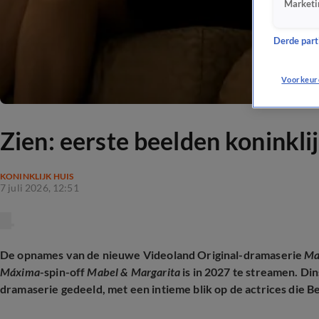
Marketi
Derde parti
Voorkeur
Zien: eerste beelden koninkl
KONINKLIJK HUIS
7 juli 2026, 12:51
De opnames van de nieuwe Videoland Original-dramaserie
Ma
Máxima
-spin-off
Mabel & Margarita
is in 2027 te streamen. Di
dramaserie gedeeld, met een intieme blik op de actrices die 