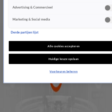
Koninklijk gezin aangekomen in Buenos Aires
Advertising & Commercieel
8 juni 2018, 13:31
Justitie onderzoekt dood zus Máxima
Marketing & Social media
8 juni 2018, 07:57
Inés enige volle zus van Máxima
7 juni 2018, 14:03
Derde partijen lijst
Máxima is "zeer geschokt en zeer verdrietig"
7 juni 2018, 13:58
Alle cookies accepteren
Máxima zegt publieke optredens af
7 juni 2018, 11:07
Huidige keuze opslaan
Máxima's laatste dag in India
30 mei 2018, 22:46
Voorkeuren beheren
Koningin Máxima aangekomen in India
28 mei 2018, 09:56
Hilarisch: Microfoon Willem-Alexander staat nog aan
25 mei 2018, 23:29
Máxima verrast met Stuart-tiara
24 mei 2018, 10:29
Dodenherdenking met spanning voor koningspaar