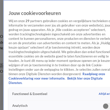
Jouw cookievoorkeuren
Wij en onze
29
partners gebruiken cookies en vergelijkbare technieken 
informatie te verzamelen over jou als gebruiker van onze website(s), jou
gedrag en jouw apparaten. Als je „Alle cookies accepteren” selecteert,
worden trackingtechnologieën ingeschakeld om onze advertenties en
Overzicht
Afleveringen
Tip
Entertainment
BN'ers
TV
Crime
Algemeen
content te kunnen personaliseren, onze producten en diensten te verbet
de redactie
Nieuwsbrief
en om de prestaties van advertenties en content te meten. Als je „Huidi
keuze opslaan” selecteert of je toestemming intrekt, worden deze
Volg Shownieuws
trackingtechnologieën uitgeschakeld. We gebruiken dan enkel functionel
essentiële cookies om de website goed te laten functioneren en veilig te
houden. Je kunt dit menu op ieder moment opnieuw openen om je keuzes
wijzigen of om je toestemming in te trekken door op de link Cookie-
Zoeken
instellingen onder aan de webpagina te klikken. Je selecties zullen overal
Overzicht
Entertainment
Spraakmakend
Reality
Crime
Video's
Afl
Koninklijk Huis
binnen onze Digitale Diensten worden doorgevoerd.
Raadpleeg onze
Cookieverklaring voor meer informatie.
Bekijk hier onze Digitale
Het laatste nieuws en de meest spraakmakende verhalen over
Diensten.
het Nederlandse Koninklijk Huis.
Altijd ac
Functioneel & Essentieel
Koninklijk Huis
Máxima zingt afscheidslied voor overleden zusje
Analytisch
9 juni 2018, 12:39