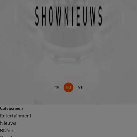
10 mrt 2018, 17:07
FOTO'S: Oranjes in ijskoud Lech
26 feb 2018, 07:59
Máxima maakt werkbezoek aan China alleen af
8 feb 2018, 17:01
Koningin Máxima naar Indonesië
7 feb 2018, 17:17
Máxima opent kankeronderzoeksinstituut
5 feb 2018, 14:12
Koningspaar voor bliksembezoek naar Peking
4 feb 2018, 15:11
49
50
51
Categorieën
Entertainment
Nieuws
BN'ers