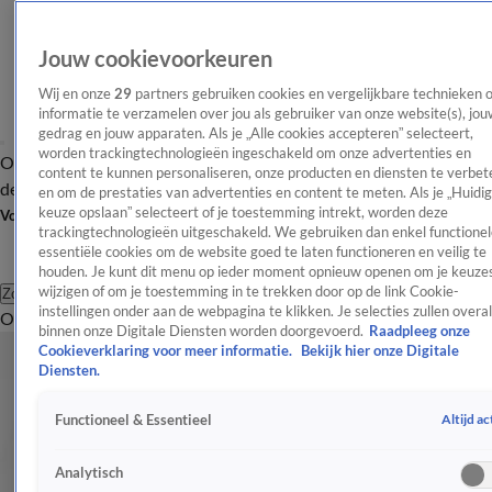
Jouw cookievoorkeuren
Wij en onze
29
partners gebruiken cookies en vergelijkbare technieken 
informatie te verzamelen over jou als gebruiker van onze website(s), jou
gedrag en jouw apparaten. Als je „Alle cookies accepteren” selecteert,
worden trackingtechnologieën ingeschakeld om onze advertenties en
Overzicht
Afleveringen
Tip
Entertainment
BN'ers
TV
Crime
Algemeen
content te kunnen personaliseren, onze producten en diensten te verbet
de redactie
Nieuwsbrief
en om de prestaties van advertenties en content te meten. Als je „Huidi
keuze opslaan” selecteert of je toestemming intrekt, worden deze
Volg Shownieuws
trackingtechnologieën uitgeschakeld. We gebruiken dan enkel functionel
essentiële cookies om de website goed te laten functioneren en veilig te
houden. Je kunt dit menu op ieder moment opnieuw openen om je keuzes
wijzigen of om je toestemming in te trekken door op de link Cookie-
Zoeken
instellingen onder aan de webpagina te klikken. Je selecties zullen overal
Overzicht
Entertainment
Spraakmakend
Reality
Crime
Video's
Afl
Koninklijk Huis
binnen onze Digitale Diensten worden doorgevoerd.
Raadpleeg onze
Cookieverklaring voor meer informatie.
Bekijk hier onze Digitale
Het laatste nieuws en de meest spraakmakende verhalen over
Diensten.
het Nederlandse Koninklijk Huis.
Altijd ac
Functioneel & Essentieel
Koninklijk Huis
Hoog bezoek bij de première The Color Purple
Analytisch
17 apr 2018, 09:16