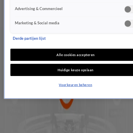
De bijzondere band tussen Máxima en Claus
Advertising & Commercieel
13 apr 2018, 08:12
Geen warm ontvangst voor Willem-Alexander en Maxima
Marketing & Social media
9 apr 2018, 23:25
Stoten prinsesjes hun modieuze moeder van de troon?
3 apr 2018, 22:54
Derde partijen lijst
Koningin Maxima te gast op jubileum Het Begint Met Taal
28 mrt 2018, 08:56
Alle cookies accepteren
Hoog bezoek voor koningspaar
20 mrt 2018, 23:12
Huidige keuze opslaan
Onze Máxima is een ware modekoningin
18 mrt 2018, 15:00
Voorkeuren beheren
Koningin Máxima bezoekt zorginstelling
13 mrt 2018, 14:37
De bijbaantjes van de leden van de Koninklijke Familie
12 mrt 2018, 23:07
Drukke koningin Máxima maakt áltijd tijd voor het volk
12 mrt 2018, 13:49
Koning bakt pannenkoeken voor NLdoet