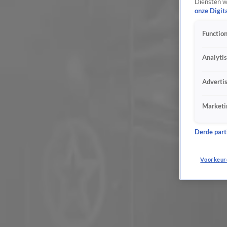
Diensten w
Koningin op stap met Argentijnse presidentsvrouw
onze Digit
28 mrt 2017, 10:17
Function
Koningspaar ontvangt Argentijnse president
27 mrt 2017, 18:23
Analyti
Vader Máxima loopt blauw oog op
23 mrt 2017, 16:17
Adverti
‘Ophef hakenkruis op jas Máxima vergezocht’
22 mrt 2017, 09:46
Marketi
Verdrietige dag voor de Oranjes
21 mrt 2017, 22:13
De bijzondere verhalen achter koningin Maxima's sieraden
Derde parti
20 mrt 2017, 22:55
Koningspaar en Beatrix brengen geen stem uit
Voorkeur
15 mrt 2017, 22:48
Sneeuw hindert agenda Máxima
14 mrt 2017, 16:51
Máxima moet tweede paspoort inleveren, vindt Buma
14 mrt 2017, 12:58