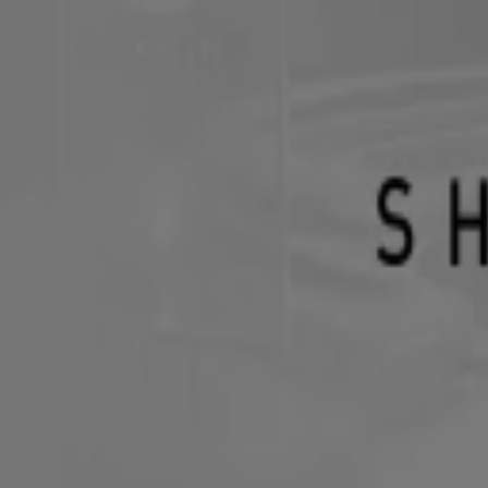
Groene vingers voor koningspaar
10 mrt 2017, 16:48
Koningin Máxima weer aan het werk
7 mrt 2017, 16:04
Maxima's Week: Stoom afblazen in Lech
5 mrt 2017, 15:42
Oranjes rollen door de sneeuw bij fotosessie Lech
27 feb 2017, 20:23
Koningspaar lekker losjes tijdens fotosessie
27 feb 2017, 12:20