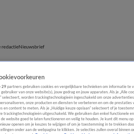
e redactie
Nieuwsbrief
ookievoorkeuren
everingen
e
29
partners gebruiken cookies en vergelijkbare technieken om informatie te
s gebruiker van onze website(s), jouw gedrag en jouw apparaten. Als je „Alle co
t Nederlandse Koninklijk Huis.
” selecteert, worden trackingtechnologieën ingeschakeld om onze advertenties
personaliseren, onze producten en diensten te verbeteren en om de prestaties 
s en content te meten. Als je „Huidige keuze opslaan” selecteert of je toestemm
e trackingtechnologieën uitgeschakeld. We gebruiken dan enkel functionele en
de website goed te laten functioneren en veilig te houden. Je kunt dit menu op
ieuw openen om je keuzes te wijzigen of om je toestemming in te trekken door
ellingen onder aan de webpagina te klikken. Je selecties zullen overal binnen o