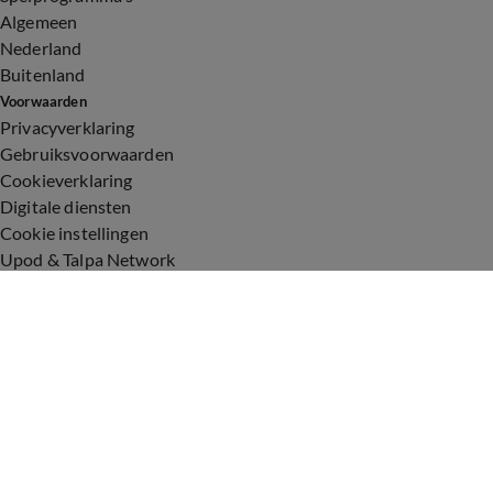
Algemeen
Nederland
Buitenland
Voorwaarden
Privacyverklaring
Gebruiksvoorwaarden
Cookieverklaring
Digitale diensten
Cookie instellingen
Upod & Talpa Network
Adverteren
Vacatures
Publieksservice
Toegankelijkheid
Over ons
Neem contact op
+31 (0)6 - 549 628 21
show@talpanetwork.com