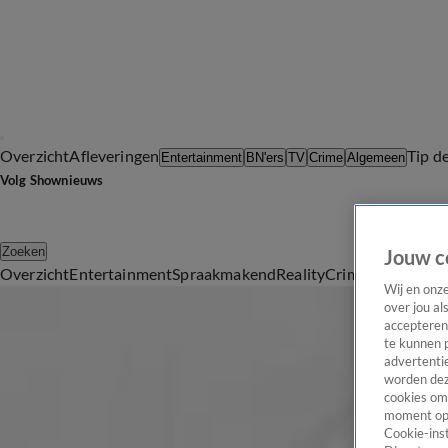
Overzicht
Afleveringen
Tip d
Entertainment
BN'ers
TV
Crime
Algemeen
Volg Shownieuws
Zoeken
Jouw c
Overzicht
Entertainment
Spraakmakend
Reality
Crime
Video's
Afl
Koninklijk Huis
Wij en onz
over jou al
Het laatste nieuws en de meest spraakmakende verhalen over he
accepteren
Koninklijk Huis
te kunnen 
advertentie
Royale vriendschappen
worden dez
29 mrt 2017, 22:46
cookies om 
moment opn
Maxima waarschuwt vrouw Argentijnse premier voor geruchten
Cookie-inst
28 mrt 2017, 13:10