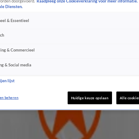
orden doorgevoerd.
Raadpleeg onze Cookieverklaring voor meer informatie.
ale Diensten.
eel & Essentieel
sch
sing & Commercieel
ng & Social media
jen lijst
en beheren
Huidige keuze opslaan
Alle cookie