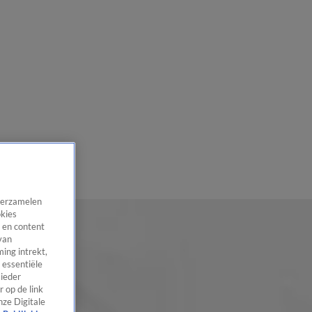
 verzamelen
okies
 en content
van
ing intrekt,
 essentiële
 ieder
 op de link
nze Digitale