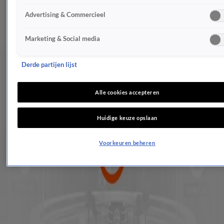
De favoriete hotspots van de Oranje in Lech
Advertising & Commercieel
26 feb 2017, 23:26
Laatste werkdag Máxima voordat ze gaat skiën
Marketing & Social media
22 feb 2017, 14:16
Máxima draagt positiejurk
14 feb 2017, 23:26
Derde partijen lijst
Onze royals zijn groot fan van deze artiesten!
10 feb 2017, 21:03
Alle cookies accepteren
Nieuwe schilderijen koningspaar onthuld
8 feb 2017, 17:31
Huidige keuze opslaan
Kristallen bruiloft voor koningspaar
2 feb 2017, 13:19
Voorkeuren beheren
Huwelijk Maxima en Willem-Alexander: de prachtigste herinneringen
1 feb 2017, 19:04
Maxima's Week: speciale herinneringen aan het ijs
28 jan 2017, 22:49
Máxima's week: weer keihard aan de bak
21 jan 2017, 22:30
Koningin Maxima heeft grote zorgen om biografie