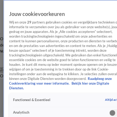
Jouw cookievoorkeuren
Wij en onze
29
partners gebruiken cookies en vergelijkbare technieken 
informatie te verzamelen over jou als gebruiker van onze website(s), jou
gedrag en jouw apparaten. Als je „Alle cookies accepteren” selecteert,
worden trackingtechnologieën ingeschakeld om onze advertenties en
Overzicht
Afleveringen
Tip
Entertainment
BN'ers
TV
Crime
Algemeen
content te kunnen personaliseren, onze producten en diensten te verbet
de redactie
Nieuwsbrief
en om de prestaties van advertenties en content te meten. Als je „Huidi
keuze opslaan” selecteert of je toestemming intrekt, worden deze
Volg Shownieuws
trackingtechnologieën uitgeschakeld. We gebruiken dan enkel functionel
essentiële cookies om de website goed te laten functioneren en veilig te
houden. Je kunt dit menu op ieder moment opnieuw openen om je keuzes
wijzigen of om je toestemming in te trekken door op de link Cookie-
Zoeken
instellingen onder aan de webpagina te klikken. Je selecties zullen overal
Overzicht
Entertainment
Spraakmakend
Reality
Crime
Video's
Afl
Koninklijk Huis
binnen onze Digitale Diensten worden doorgevoerd.
Raadpleeg onze
Cookieverklaring voor meer informatie.
Bekijk hier onze Digitale
Het laatste nieuws en de meest spraakmakende verhalen over
Diensten.
het Nederlandse Koninklijk Huis.
Altijd ac
Functioneel & Essentieel
Koninklijk Huis
Fotosessie Lech: Voor skiënde koning begint leven met 50
Analytisch
27 feb 2017, 11:28