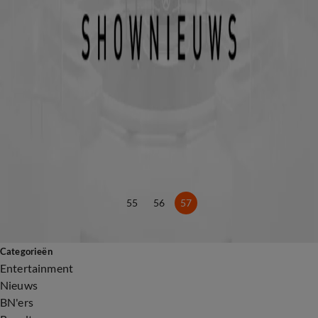
19 jan 2017, 18:50
Zo zag je Maxima's zusje nog nooit
18 jan 2017, 19:20
Geheime route Koningsdag van Oranjes uitgelekt?
15 jan 2017, 15:17
De gezinsvakantie van Willem-Alexander en Maxima
9 jan 2017, 22:51
Met wie delen onze royals hun lief en leed?
8 jan 2017, 22:52
Maxima's Week: Bijzonder jaar voor de koningin!
7 jan 2017, 23:08
55
56
57
Categorieën
Entertainment
Nieuws
BN'ers