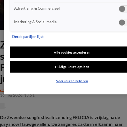
Advertising & Commercieel
Marketing & Social media
Derde partijen lijst
Zweedse
songfestivalinzending
Alle cookies accepteren
FELICIA valt flauw na
Huidige keuze opslaan
juryshow
Voorkeuren beheren
SONGFESTIVAL
16 mei 2026, 13:51
De Zweedse songfestivalinzending FELICIA is vrijdag na de
juryshow flauwgevallen. De zangeres zakte in elkaar in haar