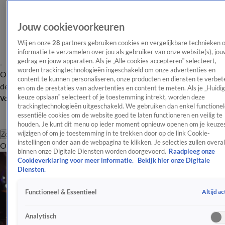
Jouw cookievoorkeuren
Wij en onze
28
partners gebruiken cookies en vergelijkbare technieken 
informatie te verzamelen over jou als gebruiker van onze website(s), jou
gedrag en jouw apparaten. Als je „Alle cookies accepteren” selecteert,
worden trackingtechnologieën ingeschakeld om onze advertenties en
Overzicht
Afleveringen
Tip
Entertainment
BN'ers
TV
Crime
Algemeen
content te kunnen personaliseren, onze producten en diensten te verbet
de redactie
Nieuwsbrief
en om de prestaties van advertenties en content te meten. Als je „Huidi
keuze opslaan” selecteert of je toestemming intrekt, worden deze
Volg Shownieuws
trackingtechnologieën uitgeschakeld. We gebruiken dan enkel functionel
essentiële cookies om de website goed te laten functioneren en veilig te
houden. Je kunt dit menu op ieder moment opnieuw openen om je keuzes
wijzigen of om je toestemming in te trekken door op de link Cookie-
Zoeken
instellingen onder aan de webpagina te klikken. Je selecties zullen overal
Overzicht
Entertainment
Spraakmakend
Reality
Crime
Video's
Afl
binnen onze Digitale Diensten worden doorgevoerd.
Raadpleeg onze
Cookieverklaring voor meer informatie.
Bekijk hier onze Digitale
Diensten.
Altijd ac
Functioneel & Essentieel
Analytisch