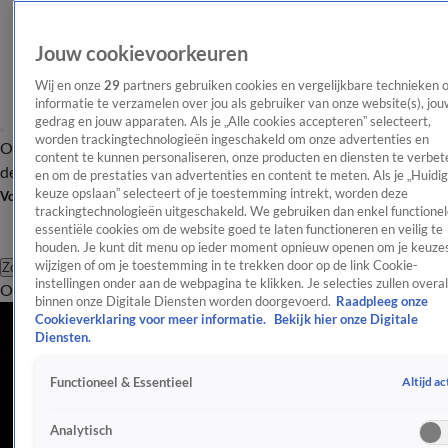
Jouw cookievoorkeuren
Wij en onze
29
partners gebruiken cookies en vergelijkbare technieken 
informatie te verzamelen over jou als gebruiker van onze website(s), jou
gedrag en jouw apparaten. Als je „Alle cookies accepteren” selecteert,
worden trackingtechnologieën ingeschakeld om onze advertenties en
Overzicht
Afleveringen
Tip
Entertainment
BN'ers
TV
Crime
Algemeen
content te kunnen personaliseren, onze producten en diensten te verbet
de redactie
Nieuwsbrief
en om de prestaties van advertenties en content te meten. Als je „Huidi
keuze opslaan” selecteert of je toestemming intrekt, worden deze
Volg Shownieuws
trackingtechnologieën uitgeschakeld. We gebruiken dan enkel functionel
essentiële cookies om de website goed te laten functioneren en veilig te
houden. Je kunt dit menu op ieder moment opnieuw openen om je keuzes
wijzigen of om je toestemming in te trekken door op de link Cookie-
Zoeken
instellingen onder aan de webpagina te klikken. Je selecties zullen overal
Overzicht
Entertainment
Spraakmakend
Reality
Crime
Video's
Afl
binnen onze Digitale Diensten worden doorgevoerd.
Raadpleeg onze
Cookieverklaring voor meer informatie.
Bekijk hier onze Digitale
Diensten.
Altijd ac
Functioneel & Essentieel
Analytisch