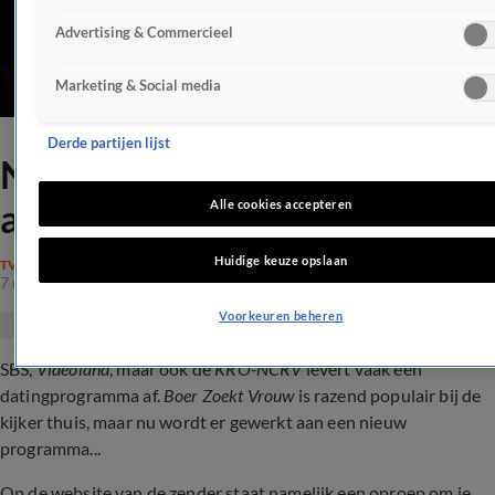
Advertising & Commercieel
Marketing & Social media
Derde partijen lijst
Nieuw datingprogramma in
aantocht: BV De Liefde
Alle cookies accepteren
Huidige keuze opslaan
TV
7 mrt 2023, 19:44
Voorkeuren beheren
SBS,
Videoland
, maar ook de
KRO-NCRV
levert vaak een
datingprogramma af.
Boer Zoekt Vrouw
is razend populair bij de
kijker thuis, maar nu wordt er gewerkt aan een nieuw
programma...
Op de website van de zender staat namelijk een oproep om je