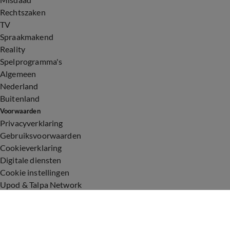
Rechtszaken
TV
Spraakmakend
Reality
Spelprogramma's
Algemeen
Nederland
Buitenland
Voorwaarden
Privacyverklaring
Gebruiksvoorwaarden
Cookieverklaring
Digitale diensten
Cookie instellingen
Upod & Talpa Network
Adverteren
Vacatures
Publieksservice