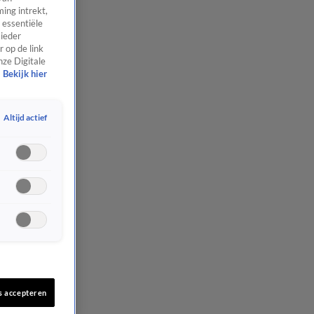
ing intrekt,
 essentiële
 ieder
 op de link
nze Digitale
Bekijk hier
Altijd actief
s accepteren