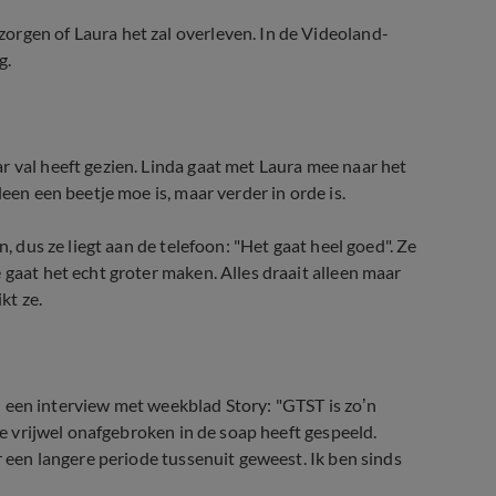
orgen of Laura het zal overleven. In de Videoland-
g.
r val heeft gezien. Linda gaat met Laura mee naar het
een een beetje moe is, maar verder in orde is.
n, dus ze liegt aan de telefoon: "Het gaat heel goed". Ze
 gaat het echt groter maken. Alles draait alleen maar
ikt ze.
 in een interview met weekblad Story: "GTST is zo’n
die vrijwel onafgebroken in de soap heeft gespeeld.
r een langere periode tussenuit geweest. Ik ben sinds