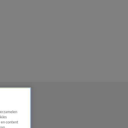
 verzamelen
okies
 en content
van