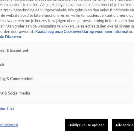
s en content te meten. Als je „Huidige keuze opslaan” selecteert of je toestemm
e trackingtechnologieën uitgeschakeld. We gebruiken dan enkel functionele en
de website goed te laten functioneren en veilig te houden. Je kunt dit menu op
ieuw openen om je keuzes te wijzigen of om je toestemming in te trekken door
ellingen onder aan de webpagina te klikken. Je selecties zullen overal binnen o
orden doorgevoerd.
Raadpleeg onze Cookieverklaring voor meer informatie.
ale Diensten.
eel & Essentieel
sch
sing & Commercieel
ng & Social media
jen lijst
en beheren
Huidige keuze opslaan
Alle cookie