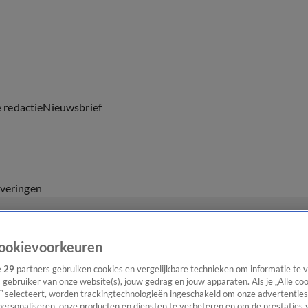
e redactie
Nieuwsbrief
everingen
ookievoorkeuren
e
29
partners gebruiken cookies en vergelijkbare technieken om informatie te
s gebruiker van onze website(s), jouw gedrag en jouw apparaten. Als je „Alle co
” selecteert, worden trackingtechnologieën ingeschakeld om onze advertenties
personaliseren, onze producten en diensten te verbeteren en om de prestaties 