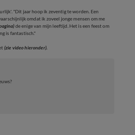
lijk'. "Dit jaar hoop ik zeventig te worden. Een
t waarschijnlijk omdat ik zoveel jonge mensen om me
pagina)
de enige van mijn leeftijd. Het is een feest om
g is fantastisch."
et
(zie video hieronder).
ieuws?