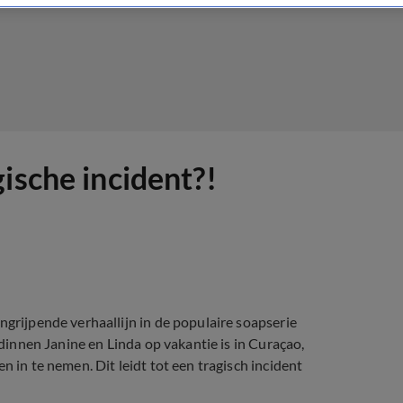
ische incident?!
ngrijpende verhaallijn in de populaire soapserie
ndinnen Janine en Linda op vakantie is in Curaçao,
n in te nemen. Dit leidt tot een tragisch incident