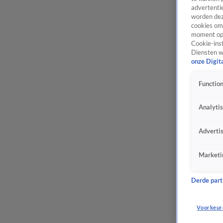
advertentie
worden dez
cookies om 
moment opn
Cookie-inst
Diensten w
onze Digit
Function
Analyti
Adverti
Marketi
Derde parti
Voorkeur