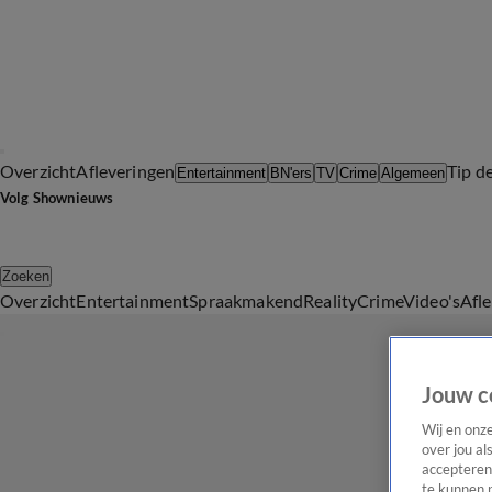
Overzicht
Afleveringen
Tip d
Entertainment
BN'ers
TV
Crime
Algemeen
Volg Shownieuws
Zoeken
Overzicht
Entertainment
Spraakmakend
Reality
Crime
Video's
Afl
Jouw c
Wij en onz
over jou al
accepteren
te kunnen 