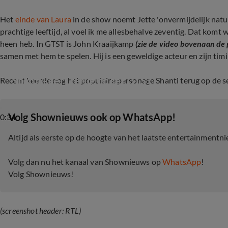
Het
einde van Laura
in de show noemt Jette 'onvermijdelijk natuur
prachtige leeftijd, al voel ik me allesbehalve zeventig. Dat kom
heen heb. In GTST is John Kraaijkamp
(zie de video bovenaan de 
samen met hem te spelen. Hij is een geweldige acteur en zijn timin
Shanti keert terug op set GTST
Recent keerde nog het populaire personage Shanti terug op de s
‎Volg Shownieuws ook op WhatsApp!
0:34
Altijd als eerste op de hoogte van het laatste entertainmentn
Volg dan nu het kanaal van Shownieuws op
WhatsApp
!
Volg Shownieuws!
(screenshot header: RTL)