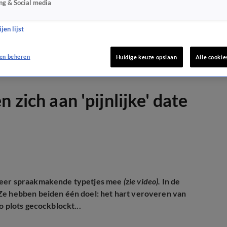
ng & Social media
jen lijst
en beheren
Huidige keuze opslaan
Alle cookie
 zich aan 'pijnlijke' date
weer spraakmakende typetjes mee
(zie video).
In de
Ze hebben beiden één doel: het hart veroveren van
o plots gecockblockt...