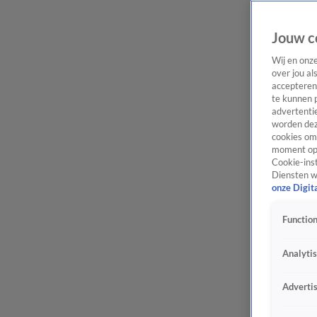
Jouw c
Wij en onz
over jou al
accepteren
te kunnen 
advertentie
worden dez
cookies om 
moment opn
Cookie-inst
Diensten w
onze Digit
Function
Analyti
Adverti