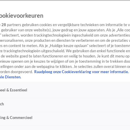
ookievoorkeuren
e
28
partners gebruiken cookies en vergelijkbare technieken om informatie te
s gebruiker van onze website(s), jouw gedrag en jouw apparaten. Als je „Alle co
” selecteert, worden trackingtechnologieën ingeschakeld om onze advertenties
personaliseren, onze producten en diensten te verbeteren en om de prestaties 
s en content te meten. Als je „Huidige keuze opslaan” selecteert of je toestemm
e trackingtechnologieën uitgeschakeld. We gebruiken dan enkel functionele en
de website goed te laten functioneren en veilig te houden. Je kunt dit menu op
ieuw openen om je keuzes te wijzigen of om je toestemming in te trekken door
ellingen onder aan de webpagina te klikken. Je selecties zullen overal binnen o
orden doorgevoerd.
Raadpleeg onze Cookieverklaring voor meer informatie.
ale Diensten.
eel & Essentieel
sch
sing & Commercieel