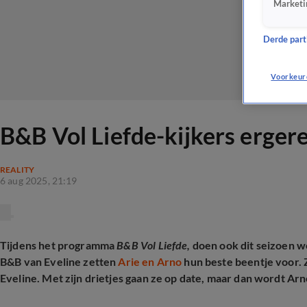
Marketi
Derde parti
Voorkeur
B&B Vol Liefde-kijkers ergeren
REALITY
6 aug 2025, 21:19
Tijdens het programma
B&B Vol Liefde,
doen ook dit seizoen 
B&B van Eveline zetten
Arie en Arno
hun beste beentje voor. 
Eveline. Met zijn drietjes gaan ze op date, maar dan wordt Arn