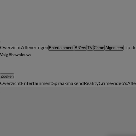
Overzicht
Afleveringen
Tip d
Entertainment
BN'ers
TV
Crime
Algemeen
Volg Shownieuws
Zoeken
Overzicht
Entertainment
Spraakmakend
Reality
Crime
Video's
Afl