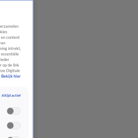
 verzamelen
okies
 en content
van
ing intrekt,
 essentiële
 ieder
 op de link
nze Digitale
Bekijk hier
Altijd actief