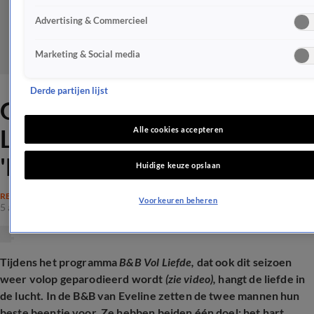
Advertising & Commercieel
Marketing & Social media
Derde partijen lijst
Grote irritatie bij B&B Vol
Liefde-kijkers:
Alle cookies accepteren
'Haantjesgedrag'
Huidige keuze opslaan
REALITY
Voorkeuren beheren
5 aug 2025, 22:10
Tijdens het programma
B&B Vol Liefde,
dat ook dit seizoen
weer volop geparodieerd wordt
(zie video),
hangt de liefde in
de lucht. In de B&B van Eveline zetten de twee mannen hun
beste beentje voor. Ze hebben beiden één doel: het hart