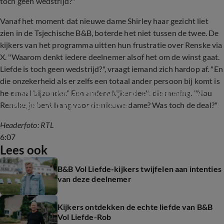
toch geen wedstrijd?"
Vanaf het moment dat nieuwe dame Shirley haar gezicht liet
zien in de Tsjechische B&B, boterde het niet tussen de twee. De
kijkers van het programma uitten hun frustratie over Renske via
X. "Waarom denkt iedere deelnemer alsof het om de winst gaat.
Liefde is toch geen wedstrijd?", vraagt iemand zich hardop af. "En
die onzekerheid als er zelfs een totaal ander persoon bij komt is
Leonie ter Braak blikt vooruit op het nieuwe 
helemaal bijzonder." Een andere kijker deelt die mening. "Nou
seizoen van B&B Vol Liefde
Renske, je bent bang voor de nieuwe dame? Was toch de deal?"
Headerfoto: RTL
6:07
Lees ook
B&B Vol Liefde-kijkers twijfelen aan intenties
van deze deelnemer
Kijkers ontdekken de echte liefde van B&B
Vol Liefde-Rob