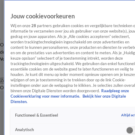
Jouw cookievoorkeuren
Wij en onze
28
partners gebruiken cookies en vergelijkbare technieken 
informatie te verzamelen over jou als gebruiker van onze website(s), jou
gedrag en jouw apparaten. Als je „Alle cookies accepteren” selecteert,
worden trackingtechnologieën ingeschakeld om onze advertenties en
Overzicht
Afleveringen
Tip
Entertainment
BN'ers
TV
Crime
Algemeen
content te kunnen personaliseren, onze producten en diensten te verbet
de redactie
Nieuwsbrief
en om de prestaties van advertenties en content te meten. Als je „Huidi
keuze opslaan” selecteert of je toestemming intrekt, worden deze
Volg Shownieuws
trackingtechnologieën uitgeschakeld. We gebruiken dan enkel functionel
essentiële cookies om de website goed te laten functioneren en veilig te
houden. Je kunt dit menu op ieder moment opnieuw openen om je keuzes
wijzigen of om je toestemming in te trekken door op de link Cookie-
Zoeken
instellingen onder aan de webpagina te klikken. Je selecties zullen overal
Overzicht
Entertainment
Spraakmakend
Reality
Crime
Video's
Afl
binnen onze Digitale Diensten worden doorgevoerd.
Raadpleeg onze
Cookieverklaring voor meer informatie.
Bekijk hier onze Digitale
Diensten.
Altijd ac
Functioneel & Essentieel
Analytisch