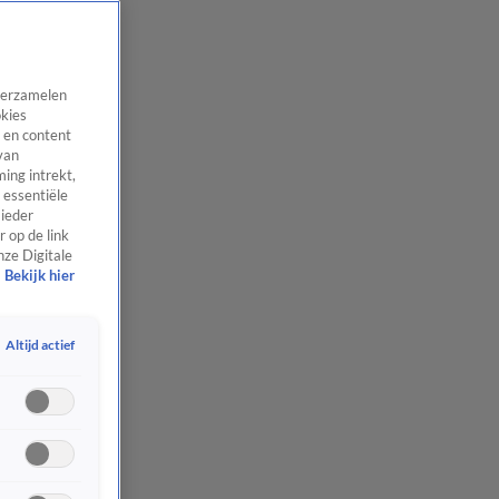
 verzamelen
okies
 en content
van
ing intrekt,
 essentiële
 ieder
 op de link
nze Digitale
Bekijk hier
Altijd actief