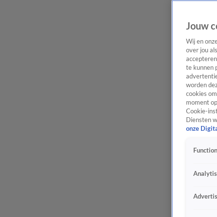
Jouw c
Wij en onz
over jou al
accepteren
te kunnen 
advertentie
worden dez
cookies om 
moment opn
Cookie-inst
Diensten w
onze Digit
Function
Analyti
Adverti