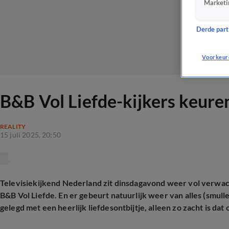
Marketi
Derde parti
Voorkeur
B&B Vol Liefde-kijkers keuren 
REALITY
15 juli 2025, 20:50
Televisiekijkend Nederland zit dinsdagavond weer vol verwac
B&B Vol Liefde. En er gebeurt natuurlijk weer van alles (smul
gelegd met een heerlijk liefdesontbijtje, alleen zo zacht is dat on