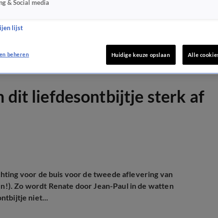
ng & Social media
jen lijst
en beheren
Huidige keuze opslaan
Alle cookie
dit liefdesontbijtje sterk af
hting voor de buis voor de tweede aflevering van
len!). Zo wordt Renate door Jean-Paul in de watten
tbijtje niet...