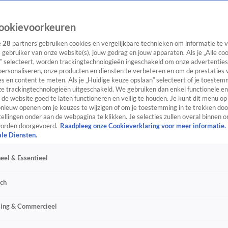
ookievoorkeuren
e
28
partners gebruiken cookies en vergelijkbare technieken om informatie te
s gebruiker van onze website(s), jouw gedrag en jouw apparaten. Als je „Alle co
” selecteert, worden trackingtechnologieën ingeschakeld om onze advertenties
personaliseren, onze producten en diensten te verbeteren en om de prestaties 
s en content te meten. Als je „Huidige keuze opslaan” selecteert of je toestemm
e trackingtechnologieën uitgeschakeld. We gebruiken dan enkel functionele en
de website goed te laten functioneren en veilig te houden. Je kunt dit menu op
ieuw openen om je keuzes te wijzigen of om je toestemming in te trekken door
ellingen onder aan de webpagina te klikken. Je selecties zullen overal binnen o
orden doorgevoerd.
Raadpleeg onze Cookieverklaring voor meer informatie.
ale Diensten.
eel & Essentieel
sch
sing & Commercieel