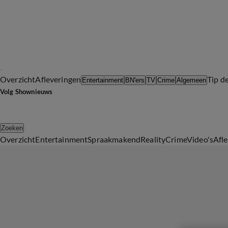
Overzicht
Afleveringen
Tip d
Entertainment
BN'ers
TV
Crime
Algemeen
Volg Shownieuws
Zoeken
Overzicht
Entertainment
Spraakmakend
Reality
Crime
Video's
Afl