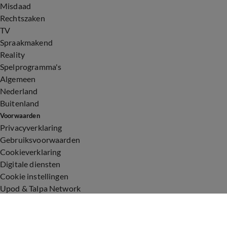
Misdaad
Rechtszaken
TV
Spraakmakend
Reality
Spelprogramma's
Algemeen
Nederland
Buitenland
Voorwaarden
Privacyverklaring
Gebruiksvoorwaarden
Cookieverklaring
Digitale diensten
Cookie instellingen
Upod & Talpa Network
Adverteren
Vacatures
Publieksservice