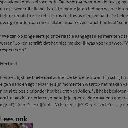
spraakmakende seizoen ooit. De twee overwonnen de test, gingen 
nu dus weer uit elkaar. "Na 13,5 mooie jaren hebben wij besloten
hebben zoals in elke relatie ups en downs meegemaakt. De lief
over gehouden aan onze relatie, waar ik veel kracht uithaal", schri
"We zijn op jonge leeftijd onze relatie aangegaan en merkten da
waren." Jolien schrijft dat het niet makkelijk was voor de twee. "
respecteren."
Herbert
Herbert lijkt niet helemaal achter de keuze te staan. Hij schrijft n
eigen handen ligt. "Maar er zijn momenten waarop het maken van 
niet al te positief onder het bericht van Jolien. "Jij hebt beslote
om het gezin te verlaten, omdat je je openstelde naar een andere
Show Update: Temptation-ster showt babybuik
eigenlijk bent?", schrijft hij. "Vrienden zijn? Zijn we zo fake tegen
Lees ook
1:15