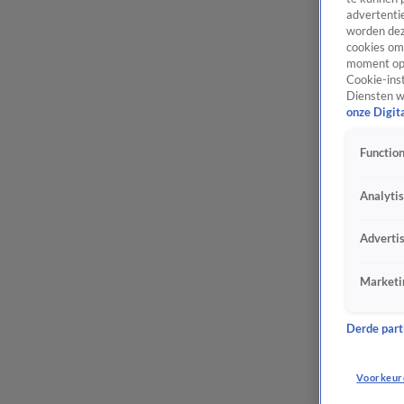
advertentie
worden dez
cookies om 
moment opn
Cookie-inst
Diensten w
onze Digit
Function
Analyti
Adverti
Marketi
Derde parti
Voorkeur